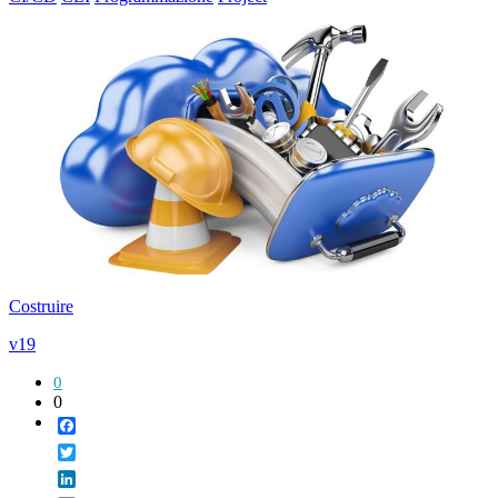
Costruire
v19
0
0
Facebook
Twitter
LinkedIn