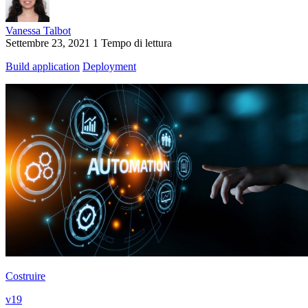
Vanessa Talbot
Settembre 23, 2021
1 Tempo di lettura
Build application
Deployment
Costruire
v19