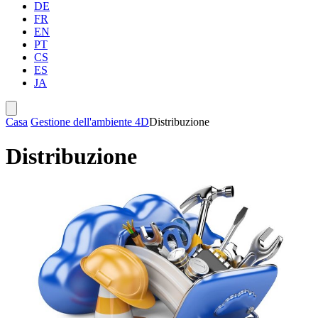
DE
FR
EN
PT
CS
ES
JA
Casa
Gestione dell'ambiente 4D
Distribuzione
Distribuzione