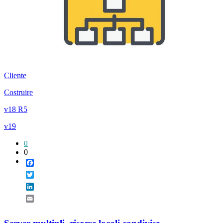
Cliente
Costruire
v18 R5
v19
0
0
Facebook
Twitter
LinkedIn
Email