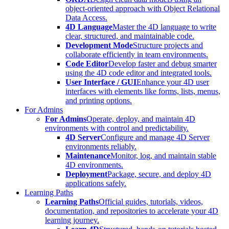
object-oriented approach with Object Relational
Data Access.
4D Language
Master the 4D language to write
clear, structured, and maintainable code.
Development Mode
Structure projects and
collaborate efficiently in team environments.
Code Editor
Develop faster and debug smarter
using the 4D code editor and integrated tools.
User Interface / GUI
Enhance your 4D user
interfaces with elements like forms, lists, menus,
and printing options.
For Admins
For Admins
Operate, deploy, and maintain 4D
environments with control and predictability.
4D Server
Configure and manage 4D Server
environments reliably.
Maintenance
Monitor, log, and maintain stable
4D environments.
Deployment
Package, secure, and deploy 4D
applications safely.
Learning Paths
Learning Paths
Official guides, tutorials, videos,
documentation, and repositories to accelerate your 4D
learning journey.