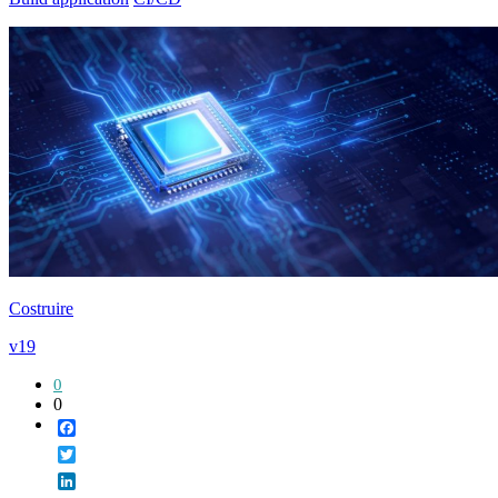
Costruire
v19
0
0
Facebook
Twitter
LinkedIn