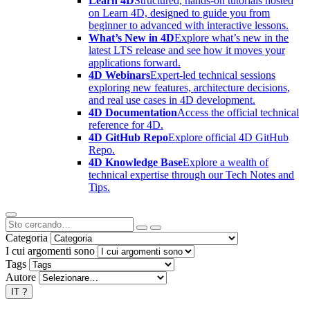
Learn 4D
Structured, hands-on tutorials hosted
on Learn 4D, designed to guide you from
beginner to advanced with interactive lessons.
What’s New in 4D
Explore what’s new in the
latest LTS release and see how it moves your
applications forward.
4D Webinars
Expert-led technical sessions
exploring new features, architecture decisions,
and real use cases in 4D development.
4D Documentation
Access the official technical
reference for 4D.
4D GitHub Repo
Explore official 4D GitHub
Repo.
4D Knowledge Base
Explore a wealth of
technical expertise through our Tech Notes and
Tips.
Categoria
I cui argomenti sono
Tags
Autore
IT
?