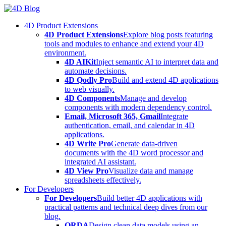
Skip
to
4D Product Extensions
content
4D Product Extensions
Explore blog posts featuring
tools and modules to enhance and extend your 4D
environment.
4D AIKit
Inject semantic AI to interpret data and
automate decisions.
4D Qodly Pro
Build and extend 4D applications
to web visually.
4D Components
Manage and develop
components with modern dependency control.
Email, Microsoft 365, Gmail
Integrate
authentication, email, and calendar in 4D
applications.
4D Write Pro
Generate data-driven
documents with the 4D word processor and
integrated AI assistant.
4D View Pro
Visualize data and manage
spreadsheets effectively.
For Developers
For Developers
Build better 4D applications with
practical patterns and technical deep dives from our
blog.
ORDA
Design clean data models using an