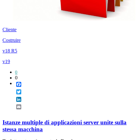
Cliente
Costruire
v18 R5
v19
0
0
Facebook
Twitter
LinkedIn
Email
Istanze multiple di applicazioni server unite sulla
stessa macchina