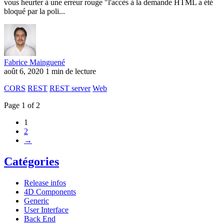
vous heurter à une erreur rouge "l'accès à la demande HTML a été
bloqué par la poli...
Fabrice Mainguené
août 6, 2020
1 min de lecture
CORS
REST
REST server
Web
Page 1 of 2
1
2
→
Catégories
Release infos
4D Components
Generic
User Interface
Back End