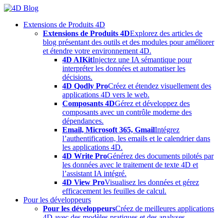
Skip
to
Extensions de Produits 4D
content
Extensions de Produits 4D
Explorez des articles de
blog présentant des outils et des modules pour améliorer
et étendre votre environnement 4D.
4D AIKit
Injectez une IA sémantique pour
interpréter les données et automatiser les
décisions.
4D Qodly Pro
Créez et étendez visuellement des
applications 4D vers le web.
Composants 4D
Gérez et développez des
composants avec un contrôle moderne des
dépendances.
Email, Microsoft 365, Gmail
Intégrez
l’authentification, les emails et le calendrier dans
les applications 4D.
4D Write Pro
Générez des documents pilotés par
les données avec le traitement de texte 4D et
l’assistant IA intégré.
4D View Pro
Visualisez les données et gérez
efficacement les feuilles de calcul.
Pour les développeurs
Pour les développeurs
Créez de meilleures applications
4D avec des modèles pratiques et des analyses