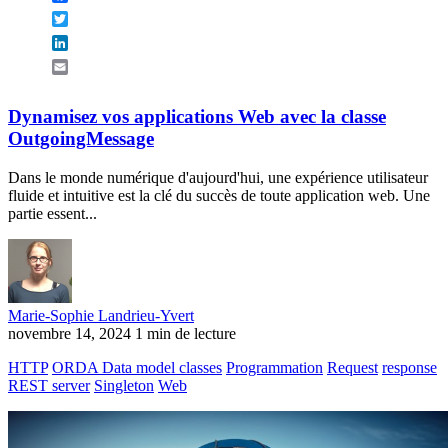
Twitter
LinkedIn
Email
Dynamisez vos applications Web avec la classe
OutgoingMessage
Dans le monde numérique d'aujourd'hui, une expérience utilisateur
fluide et intuitive est la clé du succès de toute application web. Une
partie essent...
Marie-Sophie Landrieu-Yvert
novembre 14, 2024
1 min de lecture
HTTP
ORDA Data model classes
Programmation
Request
response
REST server
Singleton
Web