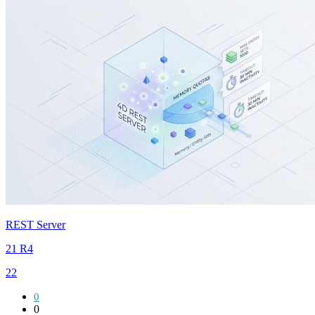
REST Server
21 R4
22
0
0