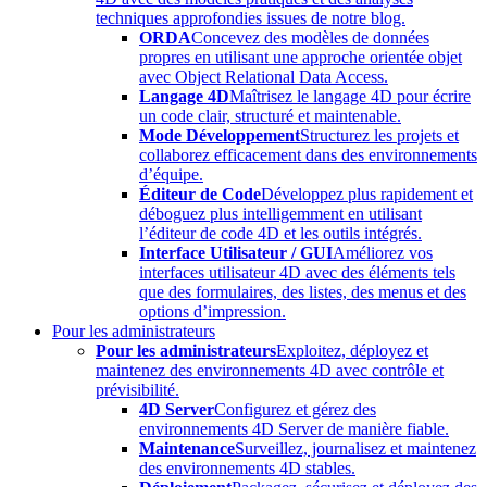
techniques approfondies issues de notre blog.
ORDA
Concevez des modèles de données
propres en utilisant une approche orientée objet
avec Object Relational Data Access.
Langage 4D
Maîtrisez le langage 4D pour écrire
un code clair, structuré et maintenable.
Mode Développement
Structurez les projets et
collaborez efficacement dans des environnements
d’équipe.
Éditeur de Code
Développez plus rapidement et
déboguez plus intelligemment en utilisant
l’éditeur de code 4D et les outils intégrés.
Interface Utilisateur / GUI
Améliorez vos
interfaces utilisateur 4D avec des éléments tels
que des formulaires, des listes, des menus et des
options d’impression.
Pour les administrateurs
Pour les administrateurs
Exploitez, déployez et
maintenez des environnements 4D avec contrôle et
prévisibilité.
4D Server
Configurez et gérez des
environnements 4D Server de manière fiable.
Maintenance
Surveillez, journalisez et maintenez
des environnements 4D stables.