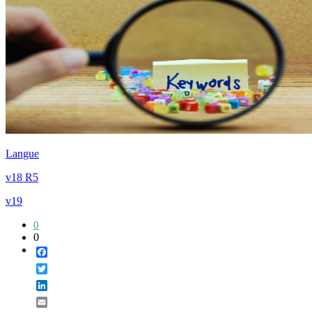
Langue
v18 R5
v19
0
0
Facebook
Twitter
LinkedIn
Email