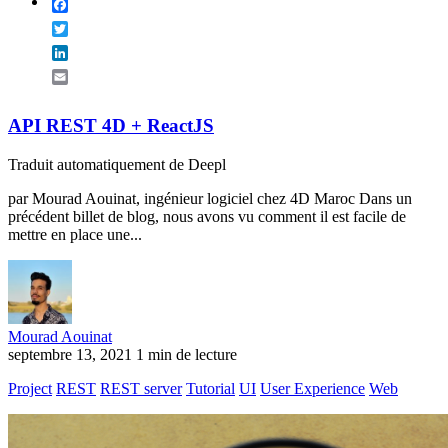
Facebook
Twitter
LinkedIn
Email
API REST 4D + ReactJS
Traduit automatiquement de Deepl
par Mourad Aouinat, ingénieur logiciel chez 4D Maroc Dans un
précédent billet de blog, nous avons vu comment il est facile de
mettre en place une...
Mourad Aouinat
septembre 13, 2021
1 min de lecture
Project
REST
REST server
Tutorial
UI
User Experience
Web