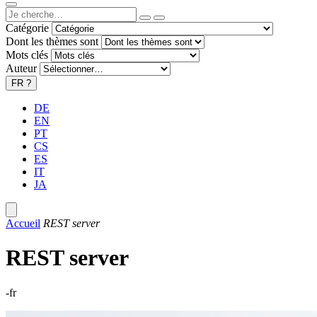
Catégorie
Dont les thèmes sont
Mots clés
Auteur
FR
?
DE
EN
PT
CS
ES
IT
JA
Accueil
REST server
REST server
-fr