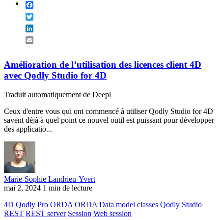
Facebook
Twitter
LinkedIn
Email
Amélioration de l’utilisation des licences client 4D
avec Qodly Studio for 4D
Traduit automatiquement de Deepl
Ceux d'entre vous qui ont commencé à utiliser Qodly Studio for 4D
savent déjà à quel point ce nouvel outil est puissant pour développer
des applicatio...
Marie-Sophie Landrieu-Yvert
mai 2, 2024
1 min de lecture
4D Qodly Pro
ORDA
ORDA Data model classes
Qodly Studio
REST
REST server
Session
Web session