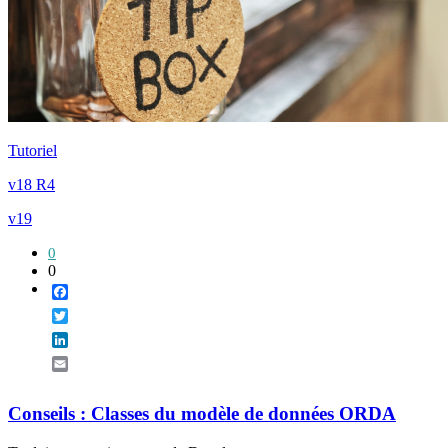
Tutoriel
v18 R4
v19
0
0
Facebook
Twitter
LinkedIn
Email
Conseils : Classes du modèle de données ORDA