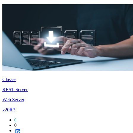
Classes
REST Server
Web Server
v20R7
0
0
Facebook