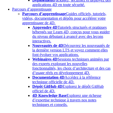
Déploiement
Packagez, sécurisez et déployez des
applications 4D en toute sécurité.
Parcours d’apprentissage
Parcours d’apprentissage
Guides officiels, tutoriels,
vidéos, documentation et dépôts pour accélérer votre
apprentissage de 4D.
Apprendre 4D
Tutoriels structurés et pratiques
hébergés sur Learn 4D, conçus pour vous guider
du niveau débutant à avancé avec des leçons
interactives.
Nouveautés de 4D
Découvrez les nouveautés de
la dernière version LTS et voyez comment elles
font évoluer vos applications.
Webinaires 4D
Sessions techniques animées par
des experts explorant les nouvelles
fonctionnalités, les choix d’architecture et des cas
d’usage réels en développement 4D.
Documentation 4D
Accédez à la référence
technique officielle de 4D.
Dépôt GitHub 4D
Explorez le dépôt GitHub
officiel de 4D.
4D Knowledge Base
Explorez une richesse
d’expertise technique à travers nos notes
techniques et conseils.