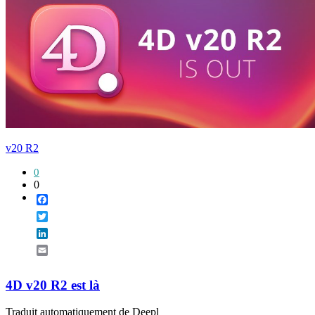
v20 R2
0
0
Facebook
Twitter
LinkedIn
Email
4D v20 R2 est là
Traduit automatiquement de Deepl