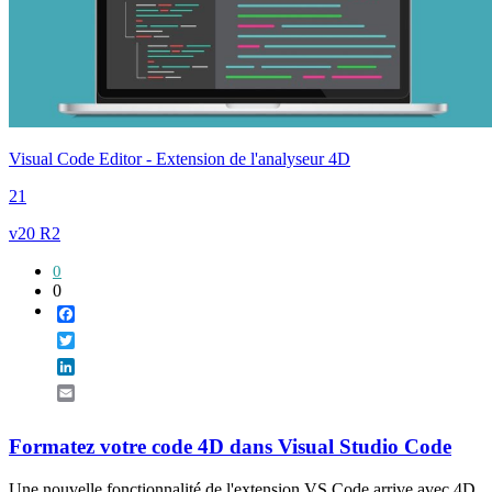
Visual Code Editor - Extension de l'analyseur 4D
21
v20 R2
0
0
Facebook
Twitter
LinkedIn
Email
Formatez votre code 4D dans Visual Studio Code
Une nouvelle fonctionnalité de l'extension VS Code arrive avec 4D