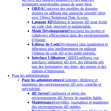
techniques approfondies issues de notre blog.
ORDA
Concevez des modèles de données
propres en utilisant une approche orientée objet
avec Object Relational Data Access.
Langage 4D
Maîtrisez le langage 4D pour écrire
un code clair, structuré et maintenable.
Mode Développement
Structurez les projets et
collaborez efficacement dans des environnements
d’équipe.
Éditeur de Code
Développez plus rapidement et
déboguez plus intelligemment en utilisant
l’éditeur de code 4D et les outils intégrés.
Interface Utilisateur / GUI
Améliorez vos
interfaces utilisateur 4D avec des éléments tels
que des formulaires, des listes, des menus et des
options d’impression.
Pour les administrateurs
Pour les administrateurs
Exploitez, déployez et
maintenez des environnements 4D avec contrôle et
prévisibilité.
4D Server
Configurez et gérez des
environnements 4D Server de manière fiable.
Maintenance
Surveillez, journalisez et maintenez
des environnements 4D stables.