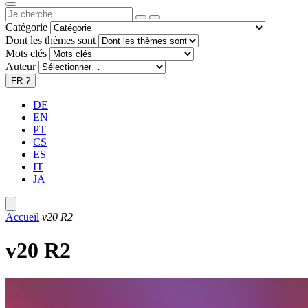
Catégorie
Dont les thèmes sont
Mots clés
Auteur
FR
?
DE
EN
PT
CS
ES
IT
JA
Accueil
v20 R2
v20 R2