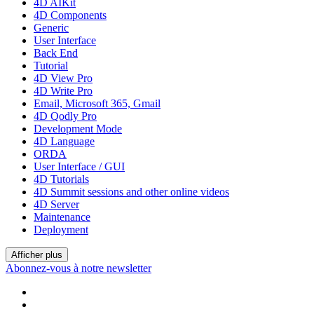
4D AIKit
4D Components
Generic
User Interface
Back End
Tutorial
4D View Pro
4D Write Pro
Email, Microsoft 365, Gmail
4D Qodly Pro
Development Mode
4D Language
ORDA
User Interface / GUI
4D Tutorials
4D Summit sessions and other online videos
4D Server
Maintenance
Deployment
Afficher plus
Abonnez-vous à notre newsletter