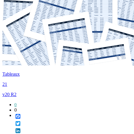
Tableaux
21
v20 R2
0
0
Facebook
Twitter
LinkedIn