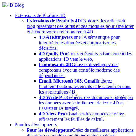
Skip
to
Extensions de Produits 4D
content
Extensions de Produits 4D
Explorez des articles de
blog présentant des outils et des modules pour améliorer
et étendre votre environnement 4D.
4D AIKit
Injectez une IA sémantique pour
interpréter les données et automatiser les
décisions.
4D Qodly Pro
Créez et étendez visuellement des
applications 4D vers le web.
Composants 4D
Gérez et développez des
composants avec un contrôle moderne des
dépendances.
Email, Microsoft 365, Gmail
Intégrez
l’authentification, les emails et le calendrier dans
les applications 4D.
4D Write Pro
Générez des documents pilotés par
les données avec le traitement de texte 4D et
l’assistant IA intégré.
4D View Pro
Visualisez les données et gérez
efficacement les feuilles de calcul.
Pour les développeurs
Pour les développeurs
Créez de meilleures applications
4D avec des modèles pratiques et des analyses