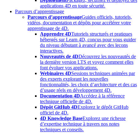
Déploiement
Packagez, sécurisez et déployez des
applications 4D en toute sécurité.
Parcours d’apprentissage
Parcours d’apprentissage
Guides officiels, tutoriels,
vidéos, documentation et dépôts pour accélérer votre
apprentissage de 4D.
Apprendre 4D
Tutoriels structurés et pratiques
hébergés sur Learn 4D, conçus pour vous guider
du niveau débutant à avancé avec des leçons
interactives.
Nouveautés de 4D
Découvrez les nouveautés de
la dernière version LTS et voyez comment elles
font évoluer vos applications.
Webinaires 4D
Sessions techniques animées par
des experts explorant les nouvelles
fonctionnalités, les choix d’architecture et des cas
d’usage réels en développement 4D.
Documentation 4D
Accédez à la référence
technique officielle de 4D.
Dépôt GitHub 4D
Explorez le dépôt GitHub
officiel de 4D.
4D Knowledge Base
Explorez une richesse
d’expertise technique à travers nos notes
techniques et conseils.