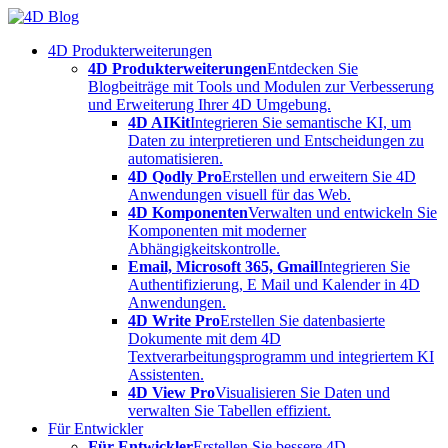
Skip
to
4D Produkterweiterungen
content
4D Produkterweiterungen
Entdecken Sie
Blogbeiträge mit Tools und Modulen zur Verbesserung
und Erweiterung Ihrer 4D Umgebung.
4D AIKit
Integrieren Sie semantische KI, um
Daten zu interpretieren und Entscheidungen zu
automatisieren.
4D Qodly Pro
Erstellen und erweitern Sie 4D
Anwendungen visuell für das Web.
4D Komponenten
Verwalten und entwickeln Sie
Komponenten mit moderner
Abhängigkeitskontrolle.
Email, Microsoft 365, Gmail
Integrieren Sie
Authentifizierung, E Mail und Kalender in 4D
Anwendungen.
4D Write Pro
Erstellen Sie datenbasierte
Dokumente mit dem 4D
Textverarbeitungsprogramm und integriertem KI
Assistenten.
4D View Pro
Visualisieren Sie Daten und
verwalten Sie Tabellen effizient.
Für Entwickler
Für Entwickler
Erstellen Sie bessere 4D