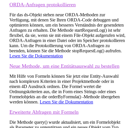
ORDA-Anfragen protokollieren
Für das
ds-Objekt
stehen neue ORDA-Methoden zur
Verfügung, mit denen Sie Ihren ORDA-Code debuggen und
optimieren können, um ein besseres Verständnis der gesendeten
Anfragen zu erhalten. Die Methode
startRequestLog()
ist sehr
flexibel, da sie, wenn sie mit einem
File-Objekt
aufgerufen wird,
ORDA-Anfragen in einer Datei oder im Speicher protokollieren
kann. Um die Protokollierung von ORDA-Anfragen zu
beenden, können Sie die Methode
stopRequestLog()
aufrufen.
Lesen Sie die Dokumentation
Neue Methode, um eine Entitätsauswahl zu bestellen
Mit Hilfe von Formeln können Sie jetzt eine Entity-Auswahl
nach komplexen Kriterien in einer Projektmethode oder in
einem 4D Ausdruck ordnen. Die Formel wertet die
Ordnungskriterien aus, die in Form eines Strings oder eines
Formelobjekts
an die
orderByFormula()
-Methode übergeben
werden können.
Lesen Sie die Dokumentation
Erweiterte Abfragen mit Formeln
Die Methode
query()
wurde aktualisiert, um ein
Formelobjekt
als Parameter zu unterstützen und ein neues Objekt vom Typ