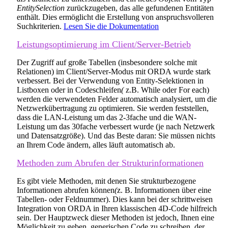
EntitySelection
zurückzugeben, das alle gefundenen Entitäten
enthält. Dies ermöglicht die Erstellung von anspruchsvolleren
Suchkriterien.
Lesen Sie die Dokumentation
Leistungsoptimierung im Client/Server-Betrieb
Der Zugriff auf große Tabellen (insbesondere solche mit
Relationen) im Client/Server-Modus mit ORDA wurde stark
verbessert. Bei der Verwendung von Entity-Selektionen in
Listboxen oder in Codeschleifen
(
z.B.
While
oder
For each
)
werden die verwendeten Felder automatisch analysiert, um die
Netzwerkübertragung zu optimieren. Sie werden feststellen,
dass die LAN-Leistung um das 2-3fache und die WAN-
Leistung um das 30fache verbessert wurde (je nach Netzwerk
und Datensatzgröße). Und das Beste daran: Sie müssen nichts
an Ihrem Code ändern, alles läuft automatisch ab.
Methoden zum Abrufen der Strukturinformationen
Es gibt viele Methoden, mit denen Sie strukturbezogene
Informationen abrufen können
(
z. B. Informationen über eine
Tabellen- oder Feldnummer). Dies kann bei der schrittweisen
Integration von ORDA in Ihren klassischen 4D-Code hilfreich
sein. Der Hauptzweck dieser Methoden ist jedoch, Ihnen eine
Möglichkeit zu geben, generischen Code zu schreiben, der