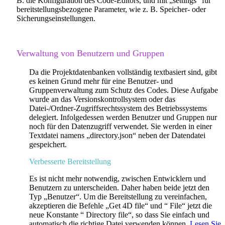
B. die Konfiguration des Code-Editors, und mit „settings“ für
bereitstellungsbezogene Parameter, wie z. B. Speicher- oder
Sicherungseinstellungen.
Verwaltung von Benutzern und Gruppen
Da die Projektdatenbanken vollständig textbasiert sind, gibt
es keinen Grund mehr für eine Benutzer- und
Gruppenverwaltung zum Schutz des Codes. Diese Aufgabe
wurde an das Versionskontrollsystem oder das
Datei-/Ordner-Zugriffsrechtssystem des Betriebssystems
delegiert. Infolgedessen werden Benutzer und Gruppen nur
noch für den Datenzugriff verwendet. Sie werden in einer
Textdatei namens „directory.json“ neben der Datendatei
gespeichert.
Verbesserte Bereitstellung
Es ist nicht mehr notwendig, zwischen Entwicklern und
Benutzern zu unterscheiden. Daher haben beide jetzt den
Typ „Benutzer“. Um die Bereitstellung zu vereinfachen,
akzeptieren die Befehle
„Get 4D file“
und “
File“
jetzt die
neue Konstante “
Directory file“
, so dass Sie einfach und
automatisch die richtige Datei verwenden können.
Lesen Sie