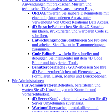
Anwendungen mit praktischen Mustern und
technischen Tiefenanalyse aus unserem Blog.
ORDA
Entwerfen Sie saubere Datenmodelle mit
einem objektorientierten Ansatz unter
Verwendung von Object Relational Data Access.
4D Sprache
Beherrschen Sie die 4D Sprache,
um klaren, strukturierten und wartbaren Code zu
schreiben.
Entwicklungsmodus
Strukturieren Sie Projekte
und arbeiten Sie effizient in Teamumgebungen
zusammen.
Code Editor
Entwickeln Sie schneller und
debuggen Sie intelligenter mit dem 4D Code
Editor und integrierten Tools.
Benutzeroberfläche / GUI
Verbessern Sie Ihre
4D Benutzeroberflächen mit Elementen wie
Formularen, Listen, Menüs und Druckoptionen.
Für Administratoren
Für Administratoren
Betreiben, bereitstellen und
warten Sie 4D Umgebungen mit Kontrolle und
Vorhersehbarkeit.
4D Server
Konfigurieren und verwalten Sie 4D
Server Umgebungen zuverlässig.
Wartung
Überwachen, protokollieren und