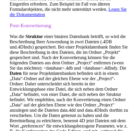
Eingreifen erfordern. Zum Beispiel im Fall von älteren
Formularobjekten, die nicht mehr unterstützt werden.
Lesen Sie
die Dokumentation
Post-Konvertierung
Was die
Struktur
einer binären Datenbank betrifft, so wird die
Beschreibung Ihrer Anwendung in zwei Dateien (.4DB
und.4DIndx) gespeichert. Bei einer Projektdatenbank finden Sie
diese Beschreibung in den Dateien, die im Ordner „Projekt“
gespeichert sind. Nach der Konvertierung können Sie die
folgenden Dateien aus dem Ordner „Project“ entfernen (wenn
Sie das möchten): <database>.4db und <database>.4dIndy. Die
Daten
für neue Projektdatenbanken befinden sich in einem
„Data“-Ordner auf der gleichen Ebene wie der „Project“-
Ordner. Daher unterscheidet sich bereits in der
Entwicklungsphase eine Datei, die sich neben dem Ordner
„Data“ befindet, von einer Datei, die sich neben der Struktur
befindet. Wir empfehlen, nach der Konvertierung einen Ordner
„Data“ auf der gleichen Ebene wie den Ordner „Project“
anzulegen und die Dateien data.4dd und data.4DIndx dorthin zu
verschieben. Um die Daten getrennt zu halten und die
Bereitstellung zu erleichtern, benennt 4D jetzt Dateien mit dem
Wort „preferences“ für entwicklungsbezogene Parameter, wie z.