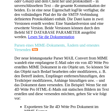
oder Gmail)
und dem Client her und protokolliert – in
unverschlüsseltem Text – die gesamte Kommunikation der
beiden
.
Es ist eine neue Eigenschaft
logFile
verfügbar, die
den vollständigen Pfad der für die SMTP-Verbindung
definierten Protokolldatei enthält. Die Datei kann in zwei
Versionen erstellt werden: Eine Standardversion und eine
erweiterte Version. Beide Versionen können durch den
Befehl
SET DATABASE PARAMETER
ausgelöst
werden.
Lesen Sie die Dokumentation
Parsen eines MIME-Dokuments, Ändern und erneutes
Versenden
Der neue leistungsstarke Parser
MAIL Convert from MIME
wandelt eine empfangene E-Mail oder ein von 4D Write Pro
erstelltes MIME Dokument in ein Objekt um. So können Sie
das Objekt nach Bedarf bearbeiten oder modifizieren, z. B.
den Betreff ändern, Empfänger entfernen/hinzufügen, den
Textkörper modifizieren, Anhänge hinzufügen usw. – und
das Dokument dann versenden. Ein Beispiel: Wenn Sie mit
4D Write Pro HTML-E-Mails mit statischen Bildern im Text
erstellen und diese versenden möchten, gehen Sie wie folgt
vor:
Exportieren Sie Ihr 4D Write Pro Dokument im