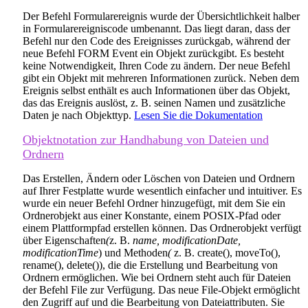
Der Befehl
Formularereignis
wurde der Übersichtlichkeit halber
in
Formularereigniscode
umbenannt. Das liegt daran, dass der
Befehl nur den Code des Ereignisses zurückgab, während der
neue Befehl
FORM Event
ein Objekt zurückgibt. Es besteht
keine Notwendigkeit, Ihren Code zu ändern. Der neue Befehl
gibt ein Objekt mit mehreren Informationen zurück. Neben dem
Ereignis selbst enthält es auch Informationen über das Objekt,
das das Ereignis auslöst, z. B. seinen Namen und zusätzliche
Daten je nach Objekttyp.
Lesen Sie die Dokumentation
Objektnotation zur Handhabung von Dateien und
Ordnern
Das Erstellen, Ändern oder Löschen von Dateien und Ordnern
auf Ihrer Festplatte wurde wesentlich einfacher und intuitiver. Es
wurde ein neuer Befehl
Ordner
hinzugefügt, mit dem Sie ein
Ordnerobjekt aus einer Konstante, einem POSIX-Pfad oder
einem Plattformpfad erstellen können. Das Ordnerobjekt verfügt
über Eigenschaften
(
z. B.
name
,
modificationDate
,
modificationTime
) und Methoden
(
z. B.
create()
,
moveTo()
,
rename()
,
delete()
), die die Erstellung und Bearbeitung von
Ordnern ermöglichen. Wie bei Ordnern steht auch für Dateien
der Befehl
File
zur Verfügung. Das neue File-Objekt ermöglicht
den Zugriff auf und die Bearbeitung von Dateiattributen. Sie