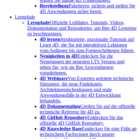
warten Sie stabile 4D Umgebungen.
Bereitstellung
Paketieren, sichern und stellen Sie
4D Anwendungen sicher bereit.
Lernpfade
Lernpfade
Offizielle Leitfäden, Tutorials, Videos,
Dokumentation und Repositories, um Ihre 4D Lernreise
zu beschleunigen.
4D lernen
Strukturierte, praxisnahe Tutorials auf
Learn 4D, die Sie mit interaktiven Lektionen
vom Anfänger bis zum Fortgeschrittenen führen.
Neuigkeiten in 4D
Entdecken Sie die
Neuerungen der neuesten LTS Version und
sehen Sie, wie sie Ihre Anwendungen
voranbringen.
4D Webinare
Von Experten geleitete technische
Sitzungen, die neue Funktionen,
Architekturentscheidungen und reale
Anwendungsfälle in der 4D Entwicklung
behandeln.
4D Dokumentation
Greifen Sie auf die offizielle
technische Referenz für 4D zu.
4D GitHub Repository
Entdecken Sie das
offizielle 4D GitHub Repository.
4D Knowledge Base
Entdecken Sie eine Fülle an
technischem Fachwissen durch unsere