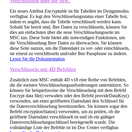
Verschlüsseln über die MSC
Ein neues Attribut
Encryptable
ist für Tabellen im Designmodus
verfügbar. Es legt den Verschlüsselungsstatus einer Tabelle fest,
indem es angibt, dass die Tabelle verschlüsselt werden kann.
Sobald Sie bereit sind, Ihre Daten zu verschlüsseln, können Sie
dies am einfachsten über die neue Verschlüsselungsseite im
MSC tun. Diese Seite bietet alle notwendigen Funktionen, um
die Verschlüsselung Ihrer Daten zu überwachen. Sie können
diese Seite nutzen, um die Datendatei zu ver- oder entschlüsseln,
sie erneut zu verschlüsseln und/oder Ihre Passphrase zu ändern.
Lesen Sie die Dokumentation
Verschlüsseln mit 4D Befehlen
Zusätzlich zum MSC enthält 4D v18 eine Reihe von Befehlen,
die die meisten Verschlüsselungsanforderungen unterstützen. So
können Sie beispielsweise die Verschlüsselung mit dem Befehl
Encrypt data file()
verwalten oder den Befehl
provideDataKey()
verwenden, um einer geöffneten Datendatei den Schlüssel für
die Datenverschlüsselung bereitzustellen. Sie können sogar den
Befehl
encryptionStatus()
verwenden, um zu prüfen, ob die
geöffnete Datendatei verschlüsselt ist und ob ein gültiger
Datenverschlüsselungsschlüssel bereitgestellt wurde. Die
vollständige Liste der Befehle ist im Doc Center verfügbar.