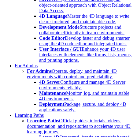
object-oriented approach with Object Relational
Data Access.
4D Language
Master the 4D language to write
clear, structured, and maintainable code.
Development Mode
Structure projects and
collaborate efficiently in team environments.
Code Editor
Develop faster and debug smarter
using the 4D code editor and integrated tools.
User Interface / GUI
Enhance your 4D user
interfaces with elements like forms, lists, menus,
and printing options.
For Admins
For Admins
Operate, deploy, and maintain 4D
environments with control and predictability.
4D Server
Configure and manage 4D Server
environments reliably.
Maintenance
Monitor, log, and maintain stable
4D environments.
Deployment
Package, secure, and deploy 4D
applications safely.
Learning Paths
Learning Paths
Official guides, tutorials, videos,
documentation, and repositories to accelerate your 4D
learning journey.