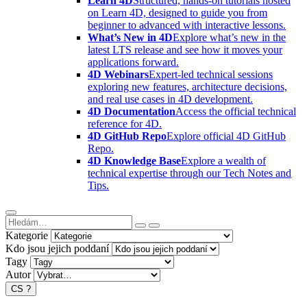
Learn 4D
Structured, hands-on tutorials hosted
on Learn 4D, designed to guide you from
beginner to advanced with interactive lessons.
What’s New in 4D
Explore what’s new in the
latest LTS release and see how it moves your
applications forward.
4D Webinars
Expert-led technical sessions
exploring new features, architecture decisions,
and real use cases in 4D development.
4D Documentation
Access the official technical
reference for 4D.
4D GitHub Repo
Explore official 4D GitHub
Repo.
4D Knowledge Base
Explore a wealth of
technical expertise through our Tech Notes and
Tips.
Kategorie
Kdo jsou jejich poddaní
Tagy
Autor
CS
?