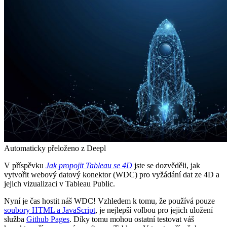
Automaticky přeloženo z Deepl
V příspěvku
Jak propojit Tableau se 4D
jste se dozvěděli, jak
vytvořit webový datový konektor (WDC) pro vyžádání dat ze 4D a
jejich vizualizaci v Tableau Public.
Nyní je čas hostit náš WDC! Vzhledem k tomu, že používá pouze
soubory HTML a JavaScript
, je nejlepší volbou pro jejich uložení
služba
Github Pages
. Díky tomu mohou ostatní testovat váš