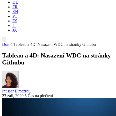
DE
FR
EN
PT
ES
IT
JA
Domů
Tableau a 4D: Nasazení WDC na stránky Githubu
Tableau a 4D: Nasazení WDC na stránky
Githubu
Intissar Elmezroui
23 září, 2020
5 Čas na přečtení