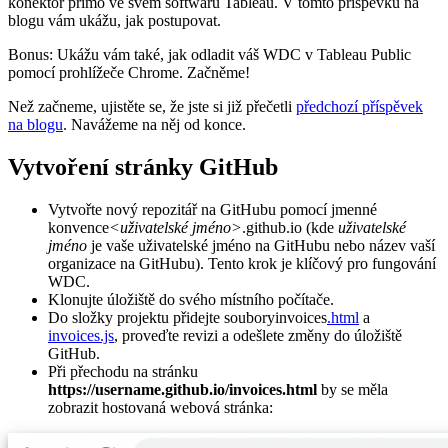
konektor přímo ve svém softwaru Tableau. V tomto příspěvku na
blogu vám ukážu, jak postupovat.
Bonus: Ukážu vám také, jak odladit váš WDC v Tableau Public
pomocí prohlížeče Chrome. Začněme!
Než začneme, ujistěte se, že jste si již přečetli
předchozí příspěvek
na blogu
. Navážeme na něj od konce.
Vytvoření stránky GitHub
Vytvořte nový repozitář na GitHubu pomocí jmenné
konvence
<uživatelské jméno>
.github.io (kde
uživatelské
jméno
je vaše uživatelské jméno na GitHubu nebo název vaší
organizace na GitHubu). Tento krok je klíčový pro fungování
WDC.
Klonujte úložiště do svého místního počítače.
Do složky projektu přidejte souboryinvoices
.html
a
invoices.js
, proveďte revizi a odešlete změny do úložiště
GitHub.
Při přechodu na stránku
https://username.github.io/invoices.html
by se měla
zobrazit hostovaná webová stránka: