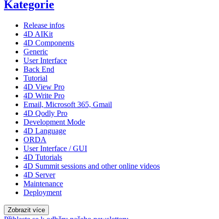
Kategorie
Release infos
4D AIKit
4D Components
Generic
User Interface
Back End
Tutorial
4D View Pro
4D Write Pro
Email, Microsoft 365, Gmail
4D Qodly Pro
Development Mode
4D Language
ORDA
User Interface / GUI
4D Tutorials
4D Summit sessions and other online videos
4D Server
Maintenance
Deployment
Zobrazit více