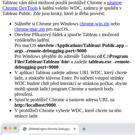
Tableau vám dává možnost použít prohlížeč Chrome a
nástroje
Chrome DevTools
k ladění vašeho WDC, zatímco je spuštěn v
Tableau Public. Zde jsou kroky, které je třeba provést:
Stáhněte si Chrome pro Windows
chrome-win.zip
nebo
chrome-mac.zip
pro macOS.
Otevřete Příkazový řádek a spusťte Tableau s možností
vzdáleného ladění.
Pro macOS
otevřete /Applications/Tableau\ Public.app –
args –remote-debugging-port=9000
Pro Windows přejděte do adresáře Tableau
cd C:\Program
Files\Tableau\Tableau \bin\
a zadejte
tableau.exe –remote-
debugging-port=9000
V aplikaci Tableau zadejte adresu URL WDC, který chcete
ladit, a stiskněte klávesu Enter. Po načtení vstupní stránky
WDC budete chtít před interakcí se stránkou počkat, abyste
mohli spustit ladicí program Chrome a nastavit body
přerušení.
Spusťte prohlížeč Chrome a nastavte adresu URL na
http://localhost:9000
.
V prohlížeči Chrome vyberte WDC, které chcete na této
stránce ladit: