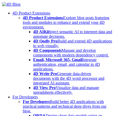
Skip
to
4D Product Extensions
content
4D Product Extensions
Explore blog posts featuring
tools and modules to enhance and extend your 4D
environment.
4D AIKit
Inject semantic AI to interpret data and
automate decisions.
4D Qodly Pro
Build and extend 4D applications
to web visually.
4D Components
Manage and develop
components with modern dependency control.
Email, Microsoft 365, Gmail
Integrate
authentication, email, and calendar in 4D
applications.
4D Write Pro
Generate data-driven
documents with the 4D word processor and
integrated AI assistant.
4D View Pro
Visualize data and manage
spreadsheets effectively.
For Developers
For Developers
Build better 4D applications with
practical patterns and technical deep dives from our
blog.
ORDA
Design clean data models using an