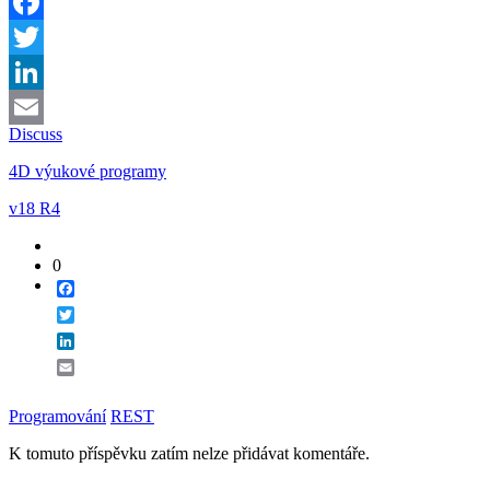
Facebook
Twitter
LinkedIn
Discuss
Email
4D výukové programy
v18 R4
0
Facebook
Twitter
LinkedIn
Email
Programování
REST
K tomuto příspěvku zatím nelze přidávat komentáře.