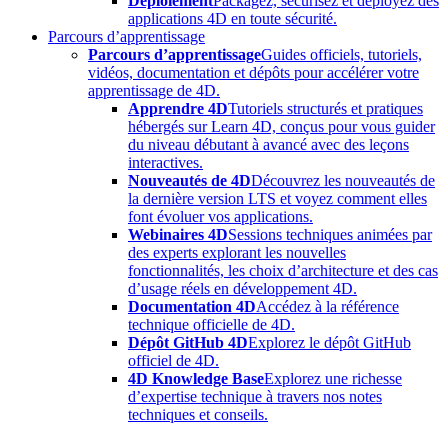
Déploiement
Packagez, sécurisez et déployez des
applications 4D en toute sécurité.
Parcours d’apprentissage
Parcours d’apprentissage
Guides officiels, tutoriels,
vidéos, documentation et dépôts pour accélérer votre
apprentissage de 4D.
Apprendre 4D
Tutoriels structurés et pratiques
hébergés sur Learn 4D, conçus pour vous guider
du niveau débutant à avancé avec des leçons
interactives.
Nouveautés de 4D
Découvrez les nouveautés de
la dernière version LTS et voyez comment elles
font évoluer vos applications.
Webinaires 4D
Sessions techniques animées par
des experts explorant les nouvelles
fonctionnalités, les choix d’architecture et des cas
d’usage réels en développement 4D.
Documentation 4D
Accédez à la référence
technique officielle de 4D.
Dépôt GitHub 4D
Explorez le dépôt GitHub
officiel de 4D.
4D Knowledge Base
Explorez une richesse
d’expertise technique à travers nos notes
techniques et conseils.