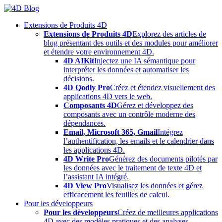
Skip
to
Extensions de Produits 4D
content
Extensions de Produits 4D
Explorez des articles de
blog présentant des outils et des modules pour améliorer
et étendre votre environnement 4D.
4D AIKit
Injectez une IA sémantique pour
interpréter les données et automatiser les
décisions.
4D Qodly Pro
Créez et étendez visuellement des
applications 4D vers le web.
Composants 4D
Gérez et développez des
composants avec un contrôle moderne des
dépendances.
Email, Microsoft 365, Gmail
Intégrez
l’authentification, les emails et le calendrier dans
les applications 4D.
4D Write Pro
Générez des documents pilotés par
les données avec le traitement de texte 4D et
l’assistant IA intégré.
4D View Pro
Visualisez les données et gérez
efficacement les feuilles de calcul.
Pour les développeurs
Pour les développeurs
Créez de meilleures applications
4D avec des modèles pratiques et des analyses