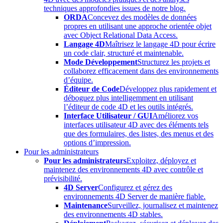
techniques approfondies issues de notre blog.
ORDA
Concevez des modèles de données
propres en utilisant une approche orientée objet
avec Object Relational Data Access.
Langage 4D
Maîtrisez le langage 4D pour écrire
un code clair, structuré et maintenable.
Mode Développement
Structurez les projets et
collaborez efficacement dans des environnements
d’équipe.
Éditeur de Code
Développez plus rapidement et
déboguez plus intelligemment en utilisant
l’éditeur de code 4D et les outils intégrés.
Interface Utilisateur / GUI
Améliorez vos
interfaces utilisateur 4D avec des éléments tels
que des formulaires, des listes, des menus et des
options d’impression.
Pour les administrateurs
Pour les administrateurs
Exploitez, déployez et
maintenez des environnements 4D avec contrôle et
prévisibilité.
4D Server
Configurez et gérez des
environnements 4D Server de manière fiable.
Maintenance
Surveillez, journalisez et maintenez
des environnements 4D stables.