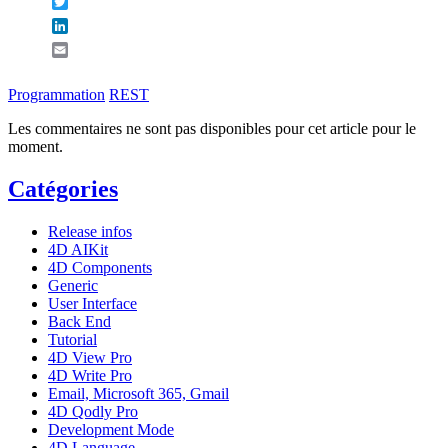
Twitter
LinkedIn
Email
Programmation
REST
Les commentaires ne sont pas disponibles pour cet article pour le
moment.
Catégories
Release infos
4D AIKit
4D Components
Generic
User Interface
Back End
Tutorial
4D View Pro
4D Write Pro
Email, Microsoft 365, Gmail
4D Qodly Pro
Development Mode
4D Language