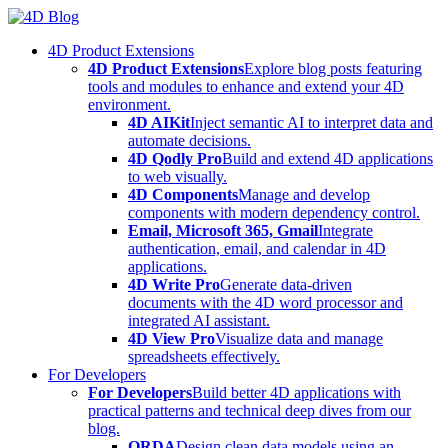
Skip
to
4D Product Extensions
content
4D Product Extensions
Explore blog posts featuring
tools and modules to enhance and extend your 4D
environment.
4D AIKit
Inject semantic AI to interpret data and
automate decisions.
4D Qodly Pro
Build and extend 4D applications
to web visually.
4D Components
Manage and develop
components with modern dependency control.
Email, Microsoft 365, Gmail
Integrate
authentication, email, and calendar in 4D
applications.
4D Write Pro
Generate data-driven
documents with the 4D word processor and
integrated AI assistant.
4D View Pro
Visualize data and manage
spreadsheets effectively.
For Developers
For Developers
Build better 4D applications with
practical patterns and technical deep dives from our
blog.
ORDA
Design clean data models using an