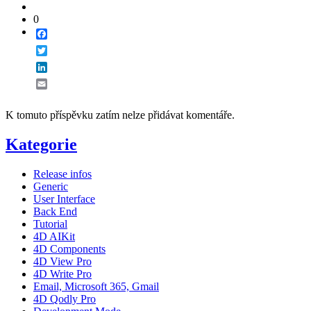
0
Facebook
Twitter
LinkedIn
Email
K tomuto příspěvku zatím nelze přidávat komentáře.
Kategorie
Release infos
Generic
User Interface
Back End
Tutorial
4D AIKit
4D Components
4D View Pro
4D Write Pro
Email, Microsoft 365, Gmail
4D Qodly Pro