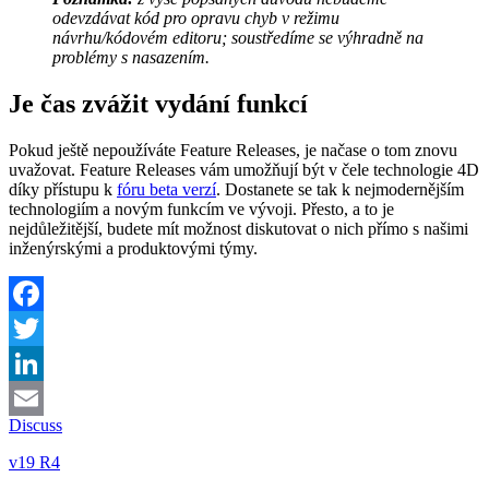
odevzdávat kód pro opravu chyb v režimu
návrhu/kódovém editoru; soustředíme se výhradně na
problémy s nasazením.
Je čas zvážit vydání funkcí
Pokud ještě nepoužíváte Feature Releases, je načase o tom znovu
uvažovat. Feature Releases vám umožňují být v čele technologie 4D
díky přístupu k
fóru beta verzí
. Dostanete se tak k nejmodernějším
technologiím a novým funkcím ve vývoji. Přesto, a to je
nejdůležitější, budete mít možnost diskutovat o nich přímo s našimi
inženýrskými a produktovými týmy.
Facebook
Twitter
LinkedIn
Discuss
Email
v19 R4