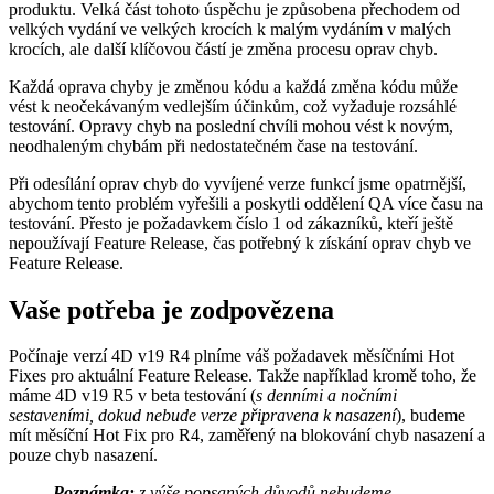
produktu. Velká část tohoto úspěchu je způsobena přechodem od
velkých vydání ve velkých krocích k malým vydáním v malých
krocích, ale další klíčovou částí je změna procesu oprav chyb.
Každá oprava chyby je změnou kódu a každá změna kódu může
vést k neočekávaným vedlejším účinkům, což vyžaduje rozsáhlé
testování. Opravy chyb na poslední chvíli mohou vést k novým,
neodhaleným chybám při nedostatečném čase na testování.
Při odesílání oprav chyb do vyvíjené verze funkcí jsme opatrnější,
abychom tento problém vyřešili a poskytli oddělení QA více času na
testování. Přesto je požadavkem číslo 1 od zákazníků, kteří ještě
nepoužívají Feature Release, čas potřebný k získání oprav chyb ve
Feature Release.
Vaše potřeba je zodpovězena
Počínaje verzí 4D v19 R4 plníme váš požadavek měsíčními Hot
Fixes pro aktuální Feature Release. Takže například kromě toho, že
máme 4D v19 R5 v beta testování (
s denními a nočními
sestaveními, dokud nebude verze připravena k nasazení
), budeme
mít měsíční Hot Fix pro R4, zaměřený na blokování chyb nasazení a
pouze chyb nasazení.
Poznámka:
z výše popsaných důvodů nebudeme