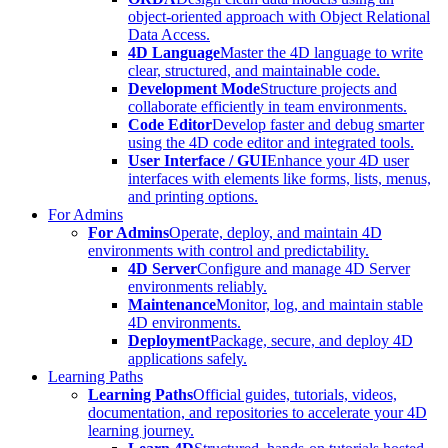
object-oriented approach with Object Relational
Data Access.
4D Language
Master the 4D language to write
clear, structured, and maintainable code.
Development Mode
Structure projects and
collaborate efficiently in team environments.
Code Editor
Develop faster and debug smarter
using the 4D code editor and integrated tools.
User Interface / GUI
Enhance your 4D user
interfaces with elements like forms, lists, menus,
and printing options.
For Admins
For Admins
Operate, deploy, and maintain 4D
environments with control and predictability.
4D Server
Configure and manage 4D Server
environments reliably.
Maintenance
Monitor, log, and maintain stable
4D environments.
Deployment
Package, secure, and deploy 4D
applications safely.
Learning Paths
Learning Paths
Official guides, tutorials, videos,
documentation, and repositories to accelerate your 4D
learning journey.