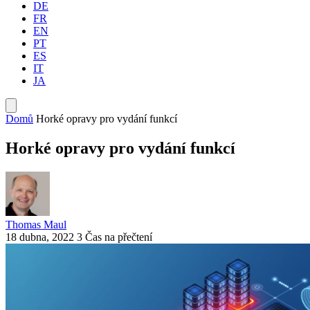
DE
FR
EN
PT
ES
IT
JA
Domů
Horké opravy pro vydání funkcí
Horké opravy pro vydání funkcí
Thomas Maul
18 dubna, 2022
3 Čas na přečtení