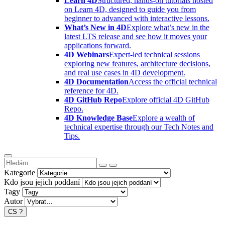
Learn 4D
Structured, hands-on tutorials hosted
on Learn 4D, designed to guide you from
beginner to advanced with interactive lessons.
What’s New in 4D
Explore what’s new in the
latest LTS release and see how it moves your
applications forward.
4D Webinars
Expert-led technical sessions
exploring new features, architecture decisions,
and real use cases in 4D development.
4D Documentation
Access the official technical
reference for 4D.
4D GitHub Repo
Explore official 4D GitHub
Repo.
4D Knowledge Base
Explore a wealth of
technical expertise through our Tech Notes and
Tips.
Kategorie
Kdo jsou jejich poddaní
Tagy
Autor
CS
?