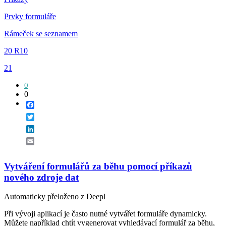
Prvky formuláře
Rámeček se seznamem
20 R10
21
0
0
Facebook
Twitter
LinkedIn
Email
Vytváření formulářů za běhu pomocí příkazů
nového zdroje dat
Automaticky přeloženo z Deepl
Při vývoji aplikací je často nutné vytvářet formuláře dynamicky.
Můžete například chtít vygenerovat vyhledávací formulář za běhu,