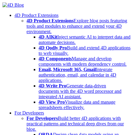
Skip
to
4D Product Extensions
content
4D Product Extensions
Explore blog posts featuring
tools and modules to enhance and extend your 4D
environment.
4D AIKit
Inject semantic AI to interpret data and
automate decisions.
4D Qodly Pro
Build and extend 4D applications
to web visually.
4D Components
Manage and develop
components with modern dependency control.
Email, Microsoft 365, Gmail
Integrate
authentication, email, and calendar in 4D
applications.
4D Write Pro
Generate data-driven
documents with the 4D word processor and
integrated AI assistant.
4D View Pro
Visualize data and manage
spreadsheets effectively.
For Developers
For Developers
Build better 4D applications with
practical patterns and technical deep dives from our
blog.
ORDA
Design clean data models using an