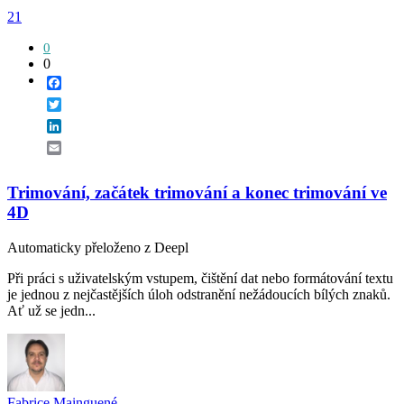
21
0
0
Facebook
Twitter
LinkedIn
Email
Trimování, začátek trimování a konec trimování ve
4D
Automaticky přeloženo z Deepl
Při práci s uživatelským vstupem, čištění dat nebo formátování textu
je jednou z nejčastějších úloh odstranění nežádoucích bílých znaků.
Ať už se jedn...
Fabrice Mainguené