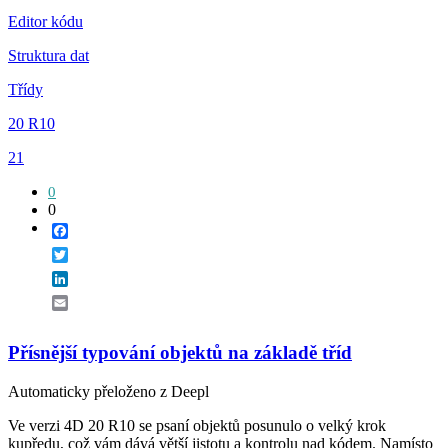
Editor kódu
Struktura dat
Třídy
20 R10
21
0
0
Facebook
Twitter
LinkedIn
Email
Přísnější typování objektů na základě tříd
Automaticky přeloženo z Deepl
Ve verzi 4D 20 R10 se psaní objektů posunulo o velký krok
kupředu, což vám dává větší jistotu a kontrolu nad kódem. Namísto