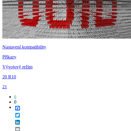
Nastavení kompatibility
Příkazy
Vývojový režim
20 R10
21
0
0
Facebook
Twitter
LinkedIn
Email