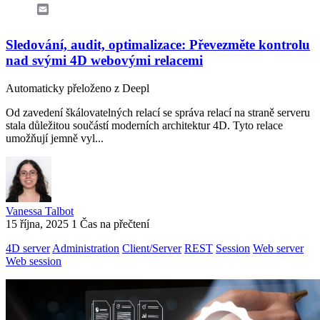
Email
Sledování, audit, optimalizace: Převezměte kontrolu
nad svými 4D webovými relacemi
Automaticky přeloženo z Deepl
Od zavedení škálovatelných relací se správa relací na straně serveru
stala důležitou součástí moderních architektur 4D. Tyto relace
umožňují jemně vyl...
Vanessa Talbot
15 října, 2025
1 Čas na přečtení
4D server
Administration
Client/Server
REST
Session
Web server
Web session