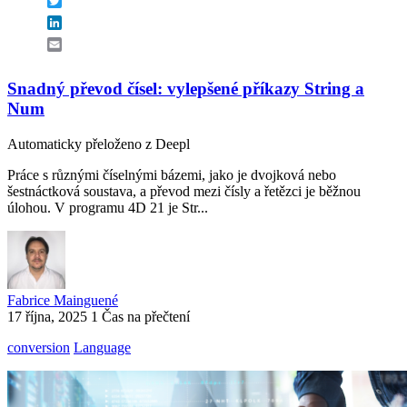
Twitter
LinkedIn
Email
Snadný převod čísel: vylepšené příkazy String a
Num
Automaticky přeloženo z Deepl
Práce s různými číselnými bázemi, jako je dvojková nebo
šestnáctková soustava, a převod mezi čísly a řetězci je běžnou
úlohou. V programu 4D 21 je Str...
Fabrice Mainguené
17 října, 2025
1 Čas na přečtení
conversion
Language