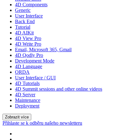
4D Components
Generic
User Interface
Back End
Tutorial
4D AIKit
4D View Pro
4D Write Pro
Email, Microsoft 365, Gmail
4D Qodly Pro
Development Mode
4D Language
ORDA
User Interface / GUI
4D Tutorials
4D Summit sessions and other online videos
4D Server
Maintenance
Deployment
Zobrazit více
Přihlaste se k odběru našeho newsletteru