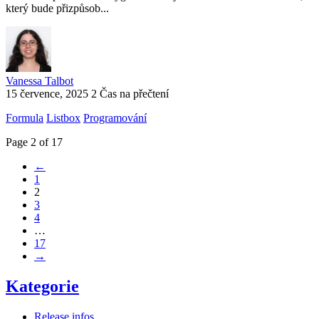
který bude přizpůsob...
Vanessa Talbot
15 července, 2025
2 Čas na přečtení
Formula
Listbox
Programování
Page 2 of 17
←
1
2
3
4
…
17
→
Kategorie
Release infos