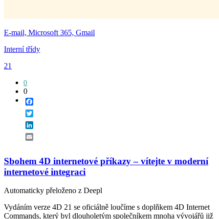
E-mail, Microsoft 365, Gmail
Interní třídy
21
0
0
Facebook
Twitter
LinkedIn
Email
Sbohem 4D internetové příkazy – vítejte v moderní
internetové integraci
Automaticky přeloženo z Deepl
Vydáním verze 4D 21 se oficiálně loučíme s doplňkem 4D Internet
Commands, který byl dlouholetým společníkem mnoha vývojářů již