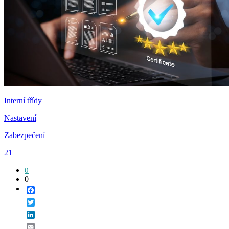
Interní třídy
Nastavení
Zabezpečení
21
0
0
Facebook
Twitter
LinkedIn
Email