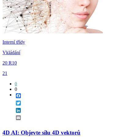
Interní třídy
Vkládání
20 R10
21
0
0
Facebook
Twitter
LinkedIn
Email
4D AI: Objevte sílu 4D vektorů