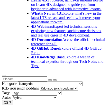
Learn 4D
Structured, hands-on tutorials hosted
on Learn 4D, designed to guide you from
beginner to advanced with interactive lessons.
What’s New in 4D
Explore what’s new in the
latest LTS release and see how it moves your
applications forward.
4D Webinars
Expert-led technical sessions
exploring new features, architecture decisions,
and real use cases in 4D development.
4D Documentation
Access the official technical
reference for 4D.
4D GitHub Repo
Explore official 4D GitHub
Repo.
4D Knowledge Base
Explore a wealth of
technical expertise through our Tech Notes and
Tips.
Kategorie
Kdo jsou jejich poddaní
Tagy
Autor
CS
?