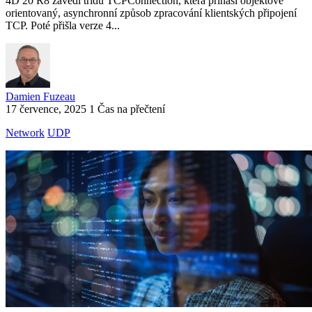
4D 20 R8 zavedl třídu TCPConnection, která přináší objektově
orientovaný, asynchronní způsob zpracování klientských připojení
TCP. Poté přišla verze 4...
Damien Fuzeau
17 července, 2025
1 Čas na přečtení
Network
UDP