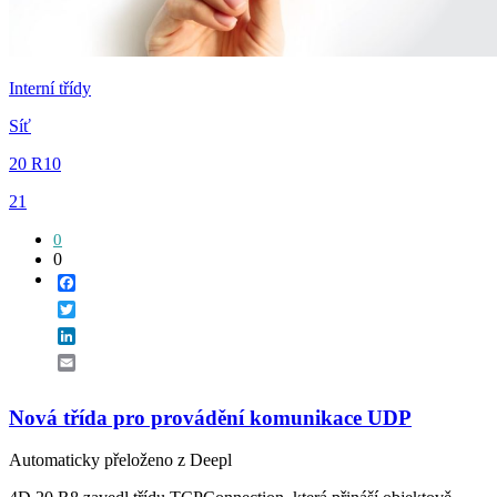
Interní třídy
Síť
20 R10
21
0
0
Facebook
Twitter
LinkedIn
Email
Nová třída pro provádění komunikace UDP
Automaticky přeloženo z Deepl