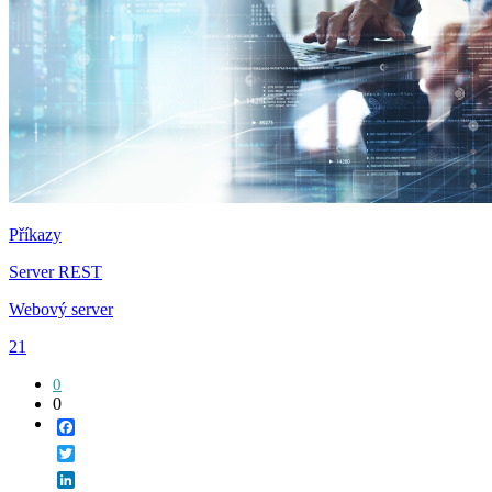
Příkazy
Server REST
Webový server
21
0
0
Facebook
Twitter
LinkedIn