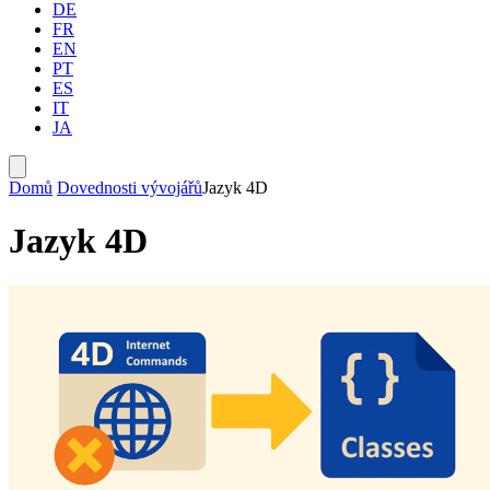
DE
FR
EN
PT
ES
IT
JA
Domů
Dovednosti vývojářů
Jazyk 4D
Jazyk 4D