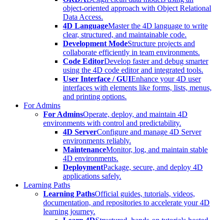
object-oriented approach with Object Relational
Data Access.
4D Language
Master the 4D language to write
clear, structured, and maintainable code.
Development Mode
Structure projects and
collaborate efficiently in team environments.
Code Editor
Develop faster and debug smarter
using the 4D code editor and integrated tools.
User Interface / GUI
Enhance your 4D user
interfaces with elements like forms, lists, menus,
and printing options.
For Admins
For Admins
Operate, deploy, and maintain 4D
environments with control and predictability.
4D Server
Configure and manage 4D Server
environments reliably.
Maintenance
Monitor, log, and maintain stable
4D environments.
Deployment
Package, secure, and deploy 4D
applications safely.
Learning Paths
Learning Paths
Official guides, tutorials, videos,
documentation, and repositories to accelerate your 4D
learning journey.