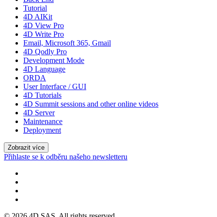
Tutorial
4D AIKit
4D View Pro
4D Write Pro
Email, Microsoft 365, Gmail
4D Qodly Pro
Development Mode
4D Language
ORDA
User Interface / GUI
4D Tutorials
4D Summit sessions and other online videos
4D Server
Maintenance
Deployment
Zobrazit více
Přihlaste se k odběru našeho newsletteru
© 2026 4D SAS. All rights reserved.