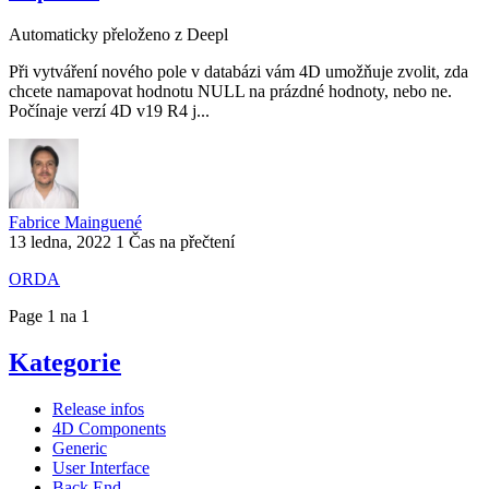
Automaticky přeloženo z Deepl
Při vytváření nového pole v databázi vám 4D umožňuje zvolit, zda
chcete namapovat hodnotu NULL na prázdné hodnoty, nebo ne.
Počínaje verzí 4D v19 R4 j...
Fabrice Mainguené
13 ledna, 2022
1 Čas na přečtení
ORDA
Page 1 na 1
Kategorie
Release infos
4D Components
Generic
User Interface
Back End