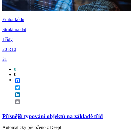
Editor kódu
Struktura dat
Třídy
20 R10
21
0
0
Facebook
Twitter
LinkedIn
Email
Přísnější typování objektů na základě tříd
Automaticky přeloženo z Deepl