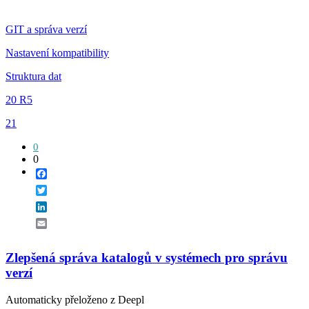
GIT a správa verzí
Nastavení kompatibility
Struktura dat
20 R5
21
0
0
Facebook
Twitter
LinkedIn
Email
Zlepšená správa katalogů v systémech pro správu
verzí
Automaticky přeloženo z Deepl