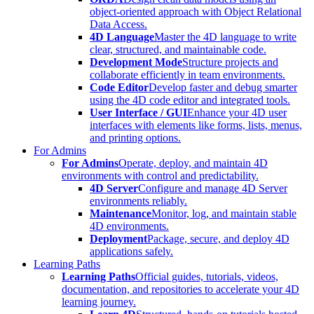
object-oriented approach with Object Relational
Data Access.
4D Language
Master the 4D language to write
clear, structured, and maintainable code.
Development Mode
Structure projects and
collaborate efficiently in team environments.
Code Editor
Develop faster and debug smarter
using the 4D code editor and integrated tools.
User Interface / GUI
Enhance your 4D user
interfaces with elements like forms, lists, menus,
and printing options.
For Admins
For Admins
Operate, deploy, and maintain 4D
environments with control and predictability.
4D Server
Configure and manage 4D Server
environments reliably.
Maintenance
Monitor, log, and maintain stable
4D environments.
Deployment
Package, secure, and deploy 4D
applications safely.
Learning Paths
Learning Paths
Official guides, tutorials, videos,
documentation, and repositories to accelerate your 4D
learning journey.