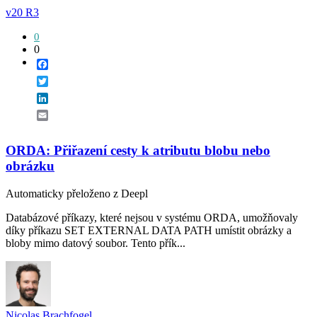
v20 R3
0
0
Facebook
Twitter
LinkedIn
Email
ORDA: Přiřazení cesty k atributu blobu nebo
obrázku
Automaticky přeloženo z Deepl
Databázové příkazy, které nejsou v systému ORDA, umožňovaly
díky příkazu SET EXTERNAL DATA PATH umístit obrázky a
bloby mimo datový soubor. Tento přík...
Nicolas Brachfogel