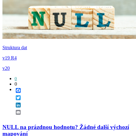
Struktura dat
v19 R4
v20
0
0
Facebook
Twitter
LinkedIn
Email
NULL na prázdnou hodnotu? Žádné další výchozí
mapování