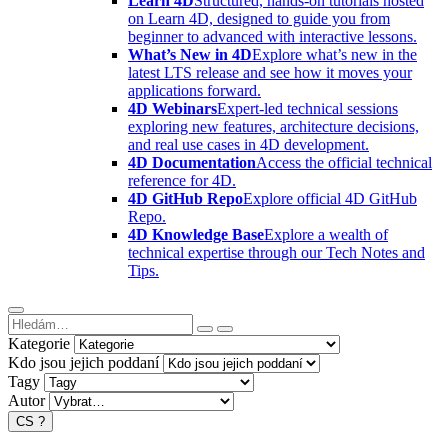
Learn 4D
Structured, hands-on tutorials hosted
on Learn 4D, designed to guide you from
beginner to advanced with interactive lessons.
What’s New in 4D
Explore what’s new in the
latest LTS release and see how it moves your
applications forward.
4D Webinars
Expert-led technical sessions
exploring new features, architecture decisions,
and real use cases in 4D development.
4D Documentation
Access the official technical
reference for 4D.
4D GitHub Repo
Explore official 4D GitHub
Repo.
4D Knowledge Base
Explore a wealth of
technical expertise through our Tech Notes and
Tips.
Kategorie
Kdo jsou jejich poddaní
Tagy
Autor
CS
?