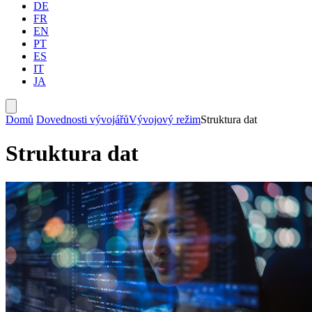
DE
FR
EN
PT
ES
IT
JA
Domů
Dovednosti vývojářů
Vývojový režim
Struktura dat
Struktura dat