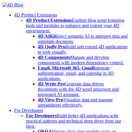
Skip
to
4D Product Extensions
content
4D Product Extensions
Explore blog posts featuring
tools and modules to enhance and extend your 4D
environment.
4D AIKit
Inject semantic AI to interpret data and
automate decisions.
4D Qodly Pro
Build and extend 4D applications
to web visually.
4D Components
Manage and develop
components with modern dependency control.
Email, Microsoft 365, Gmail
Integrate
authentication, email, and calendar in 4D
applications.
4D Write Pro
Generate data-driven
documents with the 4D word processor and
integrated AI assistant.
4D View Pro
Visualize data and manage
spreadsheets effectively.
For Developers
For Developers
Build better 4D applications with
practical patterns and technical deep dives from our
blog.
ORDA
Design clean data models using an