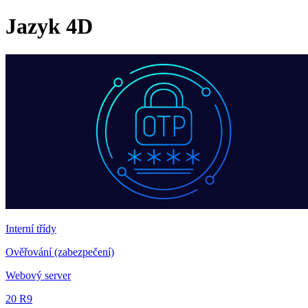
Jazyk 4D
Interní třídy
Ověřování (zabezpečení)
Webový server
20 R9