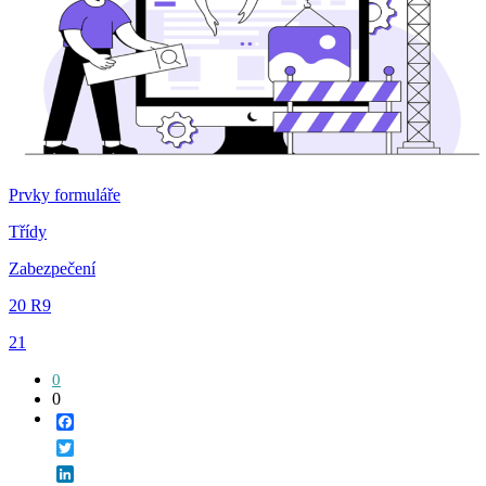
Prvky formuláře
Třídy
Zabezpečení
20 R9
21
0
0
Facebook
Twitter
LinkedIn