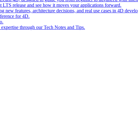
st LTS release and see how it moves your applications forward.
ing new features, architecture decisions, and real use cases in 4D devel
eference for 4D.
o.
l expertise through our Tech Notes and Tips.