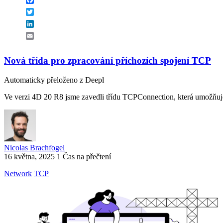
Twitter
LinkedIn
Email
Nová třída pro zpracování příchozích spojení TCP
Automaticky přeloženo z Deepl
Ve verzi 4D 20 R8 jsme zavedli třídu TCPConnection, která umožňuje
Nicolas Brachfogel
16 května, 2025
1 Čas na přečtení
Network
TCP