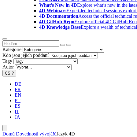
What’s New in 4D
Explore what’s new in the late
4D Webinars
Expert-led technical sessions explor
4D Documentation
Access the official technical r
4D GitHub Repo
Explore official 4D GitHub Rep
4D Knowledge Base
Explore a wealth of technica
Kategorie
Kdo jsou jejich poddaní
Tagy
Autor
CS
?
DE
FR
EN
PT
ES
IT
JA
Domů
Dovednosti vývojářů
Jazyk 4D