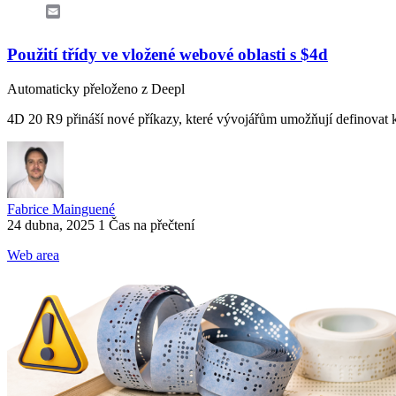
Email
Použití třídy ve vložené webové oblasti s $4d
Automaticky přeloženo z Deepl
4D 20 R9 přináší nové příkazy, které vývojářům umožňují definovat ko
Fabrice Mainguené
24 dubna, 2025
1 Čas na přečtení
Web area