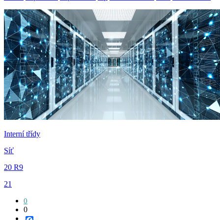
Interní třídy
Síť
20 R9
21
0
0
Facebook