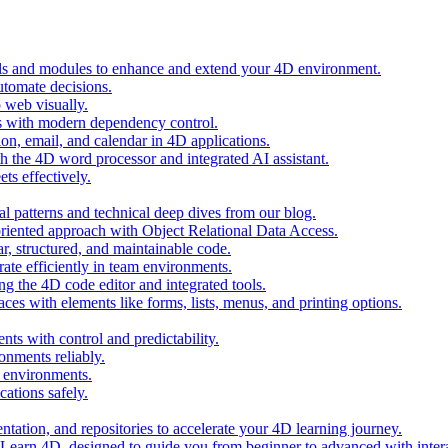
ols and modules to enhance and extend your 4D environment.
automate decisions.
 web visually.
 with modern dependency control.
ion, email, and calendar in 4D applications.
 the 4D word processor and integrated AI assistant.
ts effectively.
al patterns and technical deep dives from our blog.
oriented approach with Object Relational Data Access.
r, structured, and maintainable code.
rate efficiently in team environments.
g the 4D code editor and integrated tools.
ces with elements like forms, lists, menus, and printing options.
ts with control and predictability.
nments reliably.
D environments.
ations safely.
entation, and repositories to accelerate your 4D learning journey.
n Learn 4D, designed to guide you from beginner to advanced with intera