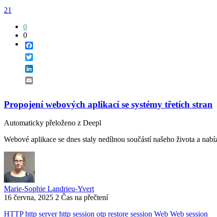
21
0
0
Facebook
Twitter
LinkedIn
Email
Propojení webových aplikací se systémy třetích stran
Automaticky přeloženo z Deepl
Webové aplikace se dnes staly nedílnou součástí našeho života a nabíze
Marie-Sophie Landrieu-Yvert
16 června, 2025
2 Čas na přečtení
HTTP
http server
http session
otp
restore session
Web
Web session