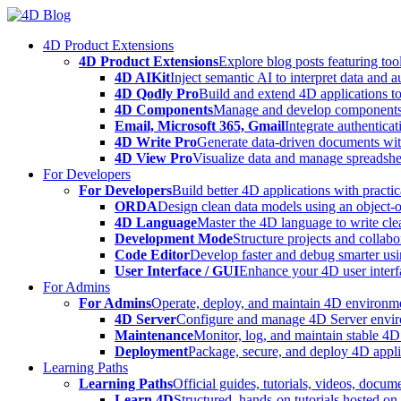
Skip
to
4D Product Extensions
content
4D Product Extensions
Explore blog posts featuring to
4D AIKit
Inject semantic AI to interpret data and 
4D Qodly Pro
Build and extend 4D applications to
4D Components
Manage and develop components
Email, Microsoft 365, Gmail
Integrate authenticat
4D Write Pro
Generate data-driven documents with
4D View Pro
Visualize data and manage spreadshee
For Developers
For Developers
Build better 4D applications with practic
ORDA
Design clean data models using an object-
4D Language
Master the 4D language to write clea
Development Mode
Structure projects and collabo
Code Editor
Develop faster and debug smarter usin
User Interface / GUI
Enhance your 4D user interfa
For Admins
For Admins
Operate, deploy, and maintain 4D environmen
4D Server
Configure and manage 4D Server enviro
Maintenance
Monitor, log, and maintain stable 4
Deployment
Package, secure, and deploy 4D applic
Learning Paths
Learning Paths
Official guides, tutorials, videos, docum
Learn 4D
Structured, hands-on tutorials hosted o