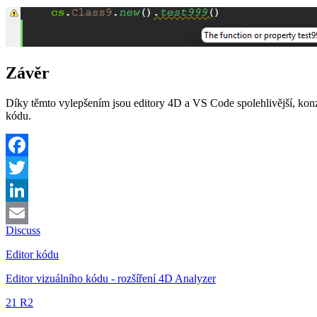
Závěr
Díky těmto vylepšením jsou editory 4D a VS Code spolehlivější, konzis
kódu.
Facebook
Twitter
LinkedIn
Discuss
Email
Editor kódu
Editor vizuálního kódu - rozšíření 4D Analyzer
21 R2