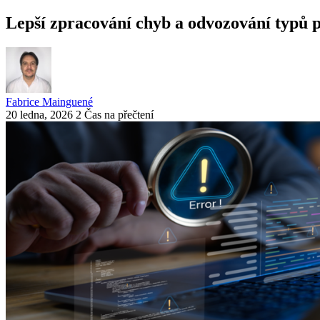
Lepší zpracování chyb a odvozování typů 
Fabrice Mainguené
20 ledna, 2026
2 Čas na přečtení