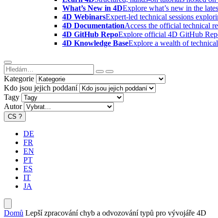
What’s New in 4D
Explore what’s new in the late
4D Webinars
Expert-led technical sessions explor
4D Documentation
Access the official technical r
4D GitHub Repo
Explore official 4D GitHub Rep
4D Knowledge Base
Explore a wealth of technica
Kategorie
Kdo jsou jejich poddaní
Tagy
Autor
CS
?
DE
FR
EN
PT
ES
IT
JA
Domů
Lepší zpracování chyb a odvozování typů pro vývojáře 4D