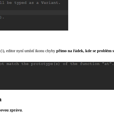
(\), editor nyní umístí ikonu chyby
přímo na řádek, kde se problém 
m
ovou zprávu
.