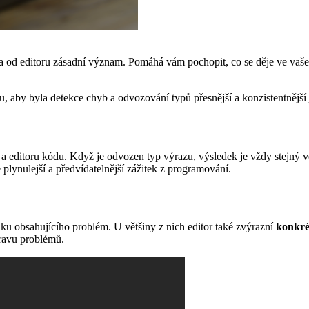
od editoru zásadní význam. Pomáhá vám pochopit, co se děje ve vašem 
u, aby byla detekce chyb a odvozování typů přesnější a konzistentnějš
a editoru kódu. Když je odvozen typ výrazu, výsledek je vždy stejný ve
plynulejší a předvídatelnější zážitek z programování.
 obsahujícího problém. U většiny z nich editor také zvýrazní
konkré
pravu problémů.