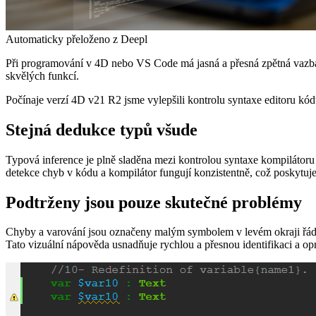
Automaticky přeloženo z Deepl
Při programování v 4D nebo VS Code má jasná a přesná zpětná vazba 
skvělých funkcí.
Počínaje verzí 4D v21 R2 jsme vylepšili kontrolu syntaxe editoru kód
Stejná dedukce typů všude
Typová inference je plně sladěna mezi kontrolou syntaxe kompilátoru 
detekce chyb v kódu a kompilátor fungují konzistentně, což poskytuje 
Podtrženy jsou pouze skutečné problémy
Chyby a varování jsou označeny malým symbolem v levém okraji řádku
Tato vizuální nápověda usnadňuje rychlou a přesnou identifikaci a o