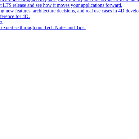
st LTS release and see how it moves your applications forward.
ing new features, architecture decisions, and real use cases in 4D devel
eference for 4D.
o.
l expertise through our Tech Notes and Tips.