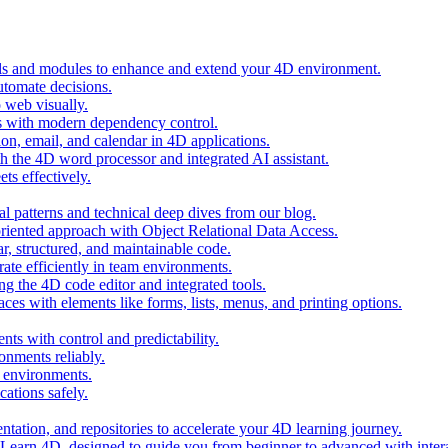
ols and modules to enhance and extend your 4D environment.
automate decisions.
 web visually.
 with modern dependency control.
ion, email, and calendar in 4D applications.
 the 4D word processor and integrated AI assistant.
ts effectively.
al patterns and technical deep dives from our blog.
oriented approach with Object Relational Data Access.
r, structured, and maintainable code.
rate efficiently in team environments.
g the 4D code editor and integrated tools.
ces with elements like forms, lists, menus, and printing options.
ts with control and predictability.
nments reliably.
D environments.
ations safely.
entation, and repositories to accelerate your 4D learning journey.
n Learn 4D, designed to guide you from beginner to advanced with intera