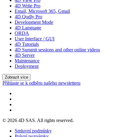
4D View Pro
4D Write Pro
Email, Microsoft 365, Gmail
4D Qodly Pro
Development Mode
4D Language
ORDA
User Interface / GUI
4D Tutorials
4D Summit sessions and other online videos
4D Server
Maintenance
Deployment
Zobrazit více
Přihlaste se k odběru našeho newsletteru
© 2026 4D SAS. All rights reserved.
Smluvní podmínky
Právní poznámky