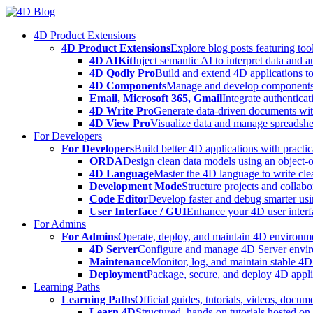
Skip
to
4D Product Extensions
content
4D Product Extensions
Explore blog posts featuring to
4D AIKit
Inject semantic AI to interpret data and 
4D Qodly Pro
Build and extend 4D applications to
4D Components
Manage and develop components
Email, Microsoft 365, Gmail
Integrate authenticat
4D Write Pro
Generate data-driven documents with
4D View Pro
Visualize data and manage spreadshee
For Developers
For Developers
Build better 4D applications with practic
ORDA
Design clean data models using an object-
4D Language
Master the 4D language to write clea
Development Mode
Structure projects and collabo
Code Editor
Develop faster and debug smarter usin
User Interface / GUI
Enhance your 4D user interfa
For Admins
For Admins
Operate, deploy, and maintain 4D environmen
4D Server
Configure and manage 4D Server enviro
Maintenance
Monitor, log, and maintain stable 4
Deployment
Package, secure, and deploy 4D applic
Learning Paths
Learning Paths
Official guides, tutorials, videos, docum
Learn 4D
Structured, hands-on tutorials hosted o