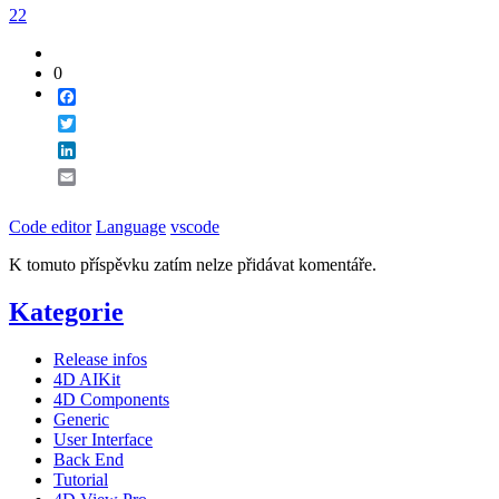
22
0
Facebook
Twitter
LinkedIn
Email
Code editor
Language
vscode
K tomuto příspěvku zatím nelze přidávat komentáře.
Kategorie
Release infos
4D AIKit
4D Components
Generic
User Interface
Back End
Tutorial