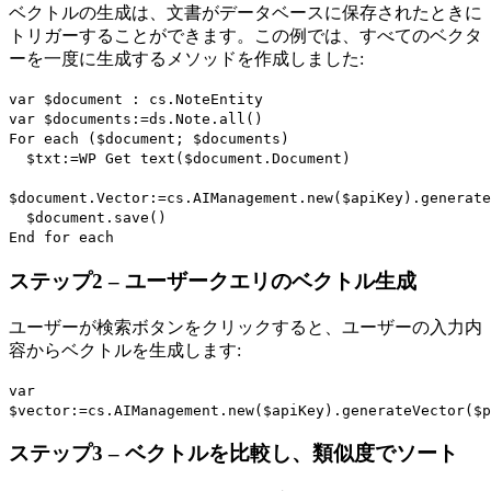
ベクトルの生成は、文書がデータベースに保存されたときに
トリガーすることができます。この例では、すべてのベクタ
ーを一度に生成するメソッドを作成しました:
var
$document
:
cs
.
NoteEntity
var
$documents
:=
ds
.
Note
.
all
()
For each
(
$document
;
$documents
)
$txt
:=
WP Get text
(
$document
.
Document
)
$document
.
Vector
:=
cs
.
AIManagement
.
new
(
$apiKey
).
generate
$document
.
save
()
End for each
ステップ2 – ユーザークエリのベクトル生成
ユーザーが検索ボタンをクリックすると、ユーザーの入力内
容からベクトルを生成します:
var
$vector
:=
cs
.
AIManagement
.
new
(
$apiKey
).
generateVector
(
$p
ステップ3 – ベクトルを比較し、類似度でソート