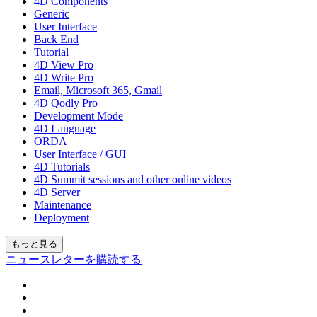
4D Components
Generic
User Interface
Back End
Tutorial
4D View Pro
4D Write Pro
Email, Microsoft 365, Gmail
4D Qodly Pro
Development Mode
4D Language
ORDA
User Interface / GUI
4D Tutorials
4D Summit sessions and other online videos
4D Server
Maintenance
Deployment
もっと見る
ニュースレターを購読する