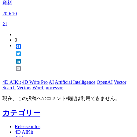
資料
20 R10
21
0
Facebook
Twitter
LinkedIn
Email
4D AIKit
4D Write Pro
AI
Artificial Intelligence
OpenAI
Vector
Search
Vectors
Word processor
現在、この投稿へのコメント機能は利用できません。
カテゴリー
Release infos
4D AIKit