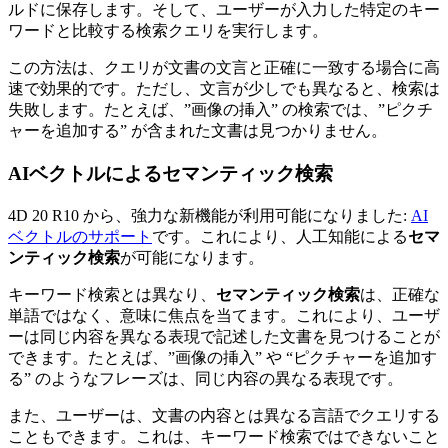
ルドに保存します。そして、ユーザーが入力した特定のキー
ワードと比較する検索クエリを実行します。
この方法は、クエリが文書の文言と正確に一致する場合に高
速で効果的です。ただし、文言が少しでも異なると、検索は
失敗します。たとえば、”画像の挿入” の検索では、”ピクチ
ャーを追加する” が含まれた文書は見つかりません。
AIベクトルによるセマンティック検索
4D 20 R10 から、強力な新機能が利用可能になりました:
AI
ベクトルのサポート
です。これにより、人工知能による
セマ
ンティック検索
が可能になります。
キーワード検索とは異なり、
セマンティック検索
は、正確な
単語ではなく、意味に焦点を当てます。これにより、ユーザ
ーは同じ内容を異なる表現で記述した文書を見つけることが
できます。たとえば、”画像の挿入” や “ピクチャーを追加す
る” のようなフレーズは、同じ内容の異なる表現です。
また、ユーザーは、文書の内容とは異なる言語でクエリする
こともできます。これは、キーワード検索ではできないこと