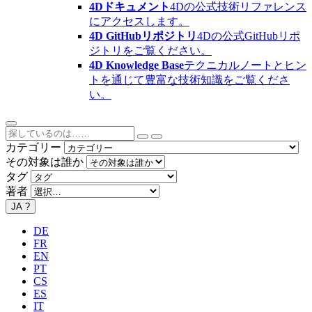
4Dドキュメント
4Dの公式技術リファレンス
にアクセスします。
4D GitHubリポジトリ
4Dの公式GitHubリポ
ジトリをご覧ください。
4D Knowledge Base
テクニカルノートとヒン
トを通じて豊富な技術知識をご覧くださ
い。
カテゴリー
その対象は誰か
タグ
著者
JA
?
DE
FR
EN
PT
CS
ES
IT