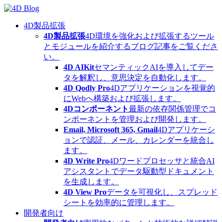
Skip
to
content
4D製品拡張
4D製品拡張
4D環境を強化および拡張するツール
とモジュールを紹介するブログ記事をご覧くださ
い。
4D AIKit
セマンティックAIを導入してデー
タを解釈し、意思決定を自動化します。
4D Qodly Pro
4Dアプリケーションを視覚的
にWebへ構築および拡張します。
4Dコンポーネント
最新の依存関係管理でコ
ンポーネントを管理および開発します。
Email, Microsoft 365, Gmail
4Dアプリケーシ
ョンで認証、メール、カレンダーを統合し
ます。
4D Write Pro
4Dワードプロセッサと統合AI
アシスタントでデータ駆動型ドキュメント
を生成します。
4D View Pro
データを可視化し、スプレッド
シートを効率的に管理します。
開発者向け