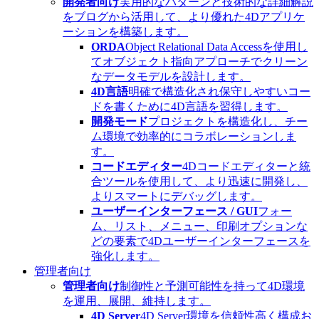
開発者向け
実用的なパターンと技術的な詳細解説
をブログから活用して、より優れた4Dアプリケ
ーションを構築します。
ORDA
Object Relational Data Accessを使用し
てオブジェクト指向アプローチでクリーン
なデータモデルを設計します。
4D言語
明確で構造化され保守しやすいコー
ドを書くために4D言語を習得します。
開発モード
プロジェクトを構造化し、チー
ム環境で効率的にコラボレーションしま
す。
コードエディター
4Dコードエディターと統
合ツールを使用して、より迅速に開発し、
よりスマートにデバッグします。
ユーザーインターフェース / GUI
フォー
ム、リスト、メニュー、印刷オプションな
どの要素で4Dユーザーインターフェースを
強化します。
管理者向け
管理者向け
制御性と予測可能性を持って4D環境
を運用、展開、維持します。
4D Server
4D Server環境を信頼性高く構成お