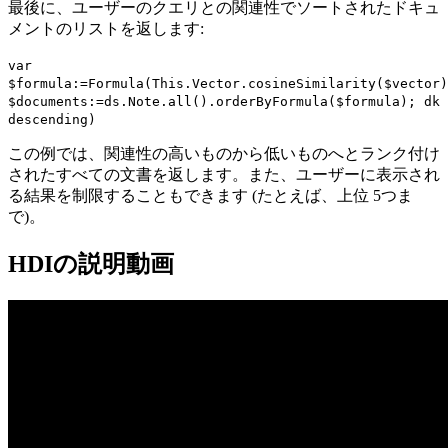
最後に、ユーザーのクエリとの関連性でソートされたドキュ
メントのリストを返します:
var
$formula
:=
Formula
(
This
.
Vector
.
cosineSimilarity
(
$vector
)
$documents
:=
ds
.
Note
.
all
().
orderByFormula
(
$formula
);
dk
descending
)
この例では、関連性の高いものから低いものへとランク付け
されたすべての文書を返します。また、ユーザーに表示され
る結果を制限することもできます (たとえば、上位 5つま
で)。
HDIの説明動画