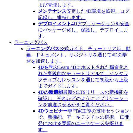
よび管理します。
メンテナンス
安定した4D環境を監視、ログ
記録し、維持します。
デプロイメント
4Dアプリケーションを安全
にパッケージ化し、保護し、デプロイしま
す。
ラーニングパス
ラーニングパス
公式ガイド、チュートリアル、動
画、ドキュメント、リポジトリを通じて4Dの学
習を加速します。
4Dを学ぶ
Learn 4Dにホストされた構造化さ
れた実践的なチュートリアルで、インタラ
クティブなレッスンを通じて初級から上級
までガイドします。
4Dの新機能
最新のLTSリリースの新機能を
確認し、それがどのようにアプリケーショ
ンを前進させるかをご覧ください。
4Dウェビナー
専門家主導の技術セッション
で、新機能、アーキテクチャの選択、4D開
発における実際のユースケースを探りま
す。