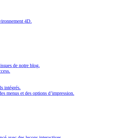
environnement 4D.
issues de notre blog.
ccess.
s intégrés.
 des menus et des options d’impression.
ncé avec des leçons interactives.