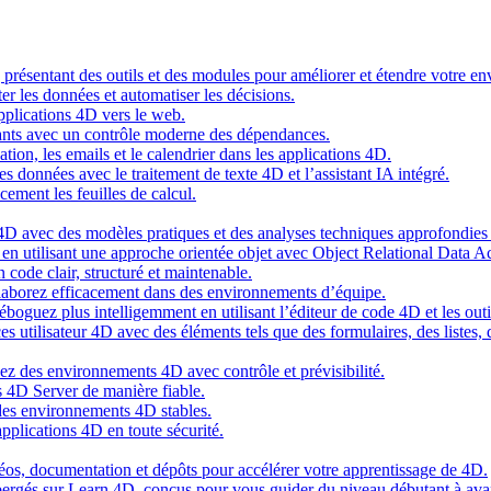
g présentant des outils et des modules pour améliorer et étendre votre 
er les données et automatiser les décisions.
pplications 4D vers le web.
nts avec un contrôle moderne des dépendances.
cation, les emails et le calendrier dans les applications 4D.
s données avec le traitement de texte 4D et l’assistant IA intégré.
cement les feuilles de calcul.
4D avec des modèles pratiques et des analyses techniques approfondies 
n utilisant une approche orientée objet avec Object Relational Data A
 code clair, structuré et maintenable.
ollaborez efficacement dans des environnements d’équipe.
oguez plus intelligemment en utilisant l’éditeur de code 4D et les outil
es utilisateur 4D avec des éléments tels que des formulaires, des listes,
ez des environnements 4D avec contrôle et prévisibilité.
 4D Server de manière fiable.
 des environnements 4D stables.
pplications 4D en toute sécurité.
idéos, documentation et dépôts pour accélérer votre apprentissage de 4D.
hébergés sur Learn 4D, conçus pour vous guider du niveau débutant à ava