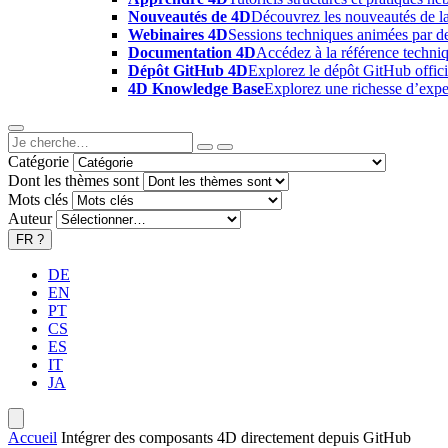
Nouveautés de 4D
Découvrez les nouveautés de la
Webinaires 4D
Sessions techniques animées par des
Documentation 4D
Accédez à la référence techniq
Dépôt GitHub 4D
Explorez le dépôt GitHub offici
4D Knowledge Base
Explorez une richesse d’exper
Catégorie
Dont les thèmes sont
Mots clés
Auteur
FR
?
DE
EN
PT
CS
ES
IT
JA
Accueil
Intégrer des composants 4D directement depuis GitHub