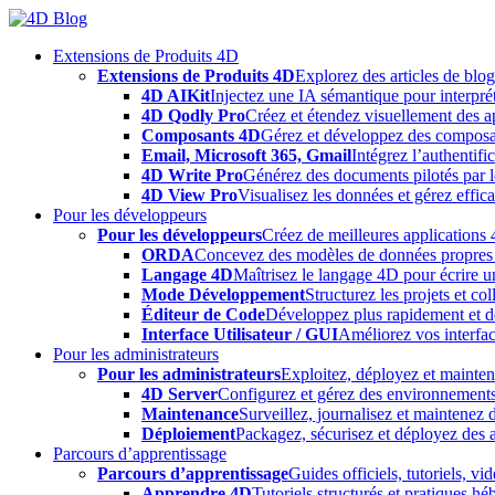
Skip
to
Extensions de Produits 4D
content
Extensions de Produits 4D
Explorez des articles de blo
4D AIKit
Injectez une IA sémantique pour interprét
4D Qodly Pro
Créez et étendez visuellement des a
Composants 4D
Gérez et développez des composa
Email, Microsoft 365, Gmail
Intégrez l’authentifi
4D Write Pro
Générez des documents pilotés par le
4D View Pro
Visualisez les données et gérez effica
Pour les développeurs
Pour les développeurs
Créez de meilleures applications 
ORDA
Concevez des modèles de données propres e
Langage 4D
Maîtrisez le langage 4D pour écrire un
Mode Développement
Structurez les projets et c
Éditeur de Code
Développez plus rapidement et déb
Interface Utilisateur / GUI
Améliorez vos interfac
Pour les administrateurs
Pour les administrateurs
Exploitez, déployez et mainten
4D Server
Configurez et gérez des environnements
Maintenance
Surveillez, journalisez et maintenez
Déploiement
Packagez, sécurisez et déployez des a
Parcours d’apprentissage
Parcours d’apprentissage
Guides officiels, tutoriels, v
Apprendre 4D
Tutoriels structurés et pratiques 