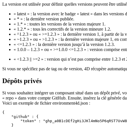
La version est utilisée pour définir quelles versions peuvent être utili
« latest » : la version avec le badge « latest » dans les versions d
« * » : la dernière version publiée.
« 1.* » : toutes les versions de la version majeure 1.
« 1.2.* » : tous les correctifs de la version mineure 1.2.
« ^1.2.3 » ou « >=1.2.3 » : la dernière version 1, à partir de la 
« ~1.2.3 » ou « >1.2.3 » : la dernière version majeure 1, en com
« <=1.2.3 » : la dernière version jusqu’à la version 1.2.3.
« 1.0.0 – 1.2.3 » ou « >=1.0.0 <=1.2.3 » : version comprise entr
« <1.2.3 || >=2 » : version qui n’est pas comprise entre 1.2.3 et 
Si vous ne spécifiez pas de tag ou de version, 4D récupère automatique
Dépôts privés
Si vous souhaitez intégrer un composant situé dans un dépôt privé, vou
« repo » dans votre compte GitHub. Ensuite, insérez la clé générée da
Voici un exemple de fichier environment4d.json :
{

    "github" : {

        "token" : "ghp_a0B1cDEf2gHi3JKl4mNo5P6qRST7UvW8
    }
