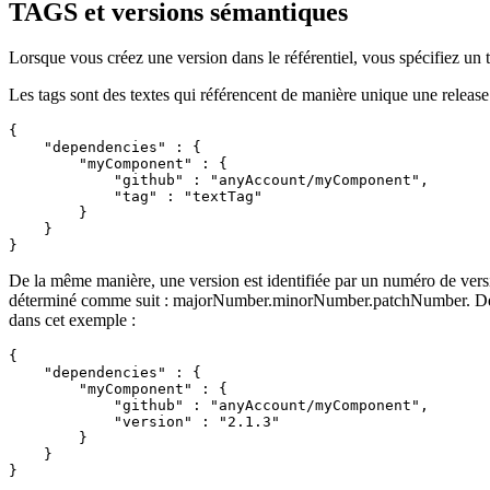
TAGS et versions sémantiques
Lorsque vous créez une version dans le référentiel, vous spécifiez un t
Les tags sont des textes qui référencent de manière unique une release.
{

    "dependencies" : {

        "myComponent" : {

            "github" : "anyAccount/myComponent",

            "tag" : "textTag"

        }

    }

}
De la même manière, une version est identifiée par un numéro de vers
déterminé comme suit : majorNumber.minorNumber.patchNumber. De la 
dans cet exemple :
{

    "dependencies" : {

        "myComponent" : {

            "github" : "anyAccount/myComponent",

            "version" : "2.1.3"

        }

    }

}