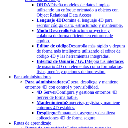
ORDA
Diseña modelos de datos limpios
utilizando un enfoque orientado a objetos con
Object Relational Data Access.
Lenguaje 4D
Domina el lenguaje 4D para
escribir código claro, estructurado y mantenible.
Modo Desarrollo
Estructura proyectos y
colabora de forma eficiente en entornos de
equipo.
Editor de código
Desarrolla más rápido y depura
de forma más inteligente utilizando el editor de
código 4D y las herramientas integradas.
Interfaz de Usuario / GUI
Mejora tus interfaces
de usuario 4D con elementos como formularios,
listas, menús y opciones de impresión.
Para administradores
Para administradores
Opera, despliega y mantiene
entornos 4D con control y previsibilidad.
4D Server
Configura y gestiona entornos 4D
Server de forma fiable.
Mantenimiento
Supervisa, registra y mantiene
entornos 4D estables.
Despliegue
Empaqueta, asegura y despliega
aplicaciones 4D de forma segura.
Rutas de aprendizaje