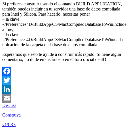
Si prefieres construir usando el comando
BUILD APPLICATION
,
también puedes incluir en tu servidor una base de datos compilada
para Intel y Silicon. Para hacerlo, necesitas poner
– la clave
«/Preferences4D/BuildApp/CS/MacCompiledDatabaseToWinInclude
a true,
– la clave
«/Preferences4D/BuildApp/CS/MacCompiledDatabaseToWin» a la
ubicación de la carpeta de la base de datos compilada.
Esperamos que esto te ayude a construir más rápido. Si tiene algún
comentario, no dude en decírnoslo en el foro oficial de 4D.
Facebook
Twitter
LinkedIn
Discuss
Email
Construya
v19 R3