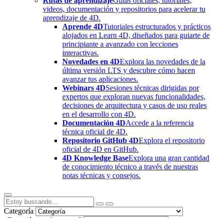
Rutas de aprendizaje
Guías oficiales, tutoriales,
videos, documentación y repositorios para acelerar tu
aprendizaje de 4D.
Aprende 4D
Tutoriales estructurados y prácticos
alojados en Learn 4D, diseñados para guiarte de
principiante a avanzado con lecciones
interactivas.
Novedades en 4D
Explora las novedades de la
última versión LTS y descubre cómo hacen
avanzar tus aplicaciones.
Webinars 4D
Sesiones técnicas dirigidas por
expertos que exploran nuevas funcionalidades,
decisiones de arquitectura y casos de uso reales
en el desarrollo con 4D.
Documentación 4D
Accede a la referencia
técnica oficial de 4D.
Repositorio GitHub 4D
Explora el repositorio
oficial de 4D en GitHub.
4D Knowledge Base
Explora una gran cantidad
de conocimiento técnico a través de nuestras
notas técnicas y consejos.
Categoría