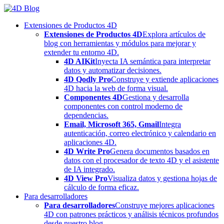
Skip
to
Extensiones de Productos 4D
content
Extensiones de Productos 4D
Explora artículos de
blog con herramientas y módulos para mejorar y
extender tu entorno 4D.
4D AIKit
Inyecta IA semántica para interpretar
datos y automatizar decisiones.
4D Qodly Pro
Construye y extiende aplicaciones
4D hacia la web de forma visual.
Componentes 4D
Gestiona y desarrolla
componentes con control moderno de
dependencias.
Email, Microsoft 365, Gmail
Integra
autenticación, correo electrónico y calendario en
aplicaciones 4D.
4D Write Pro
Genera documentos basados en
datos con el procesador de texto 4D y el asistente
de IA integrado.
4D View Pro
Visualiza datos y gestiona hojas de
cálculo de forma eficaz.
Para desarrolladores
Para desarrolladores
Construye mejores aplicaciones
4D con patrones prácticos y análisis técnicos profundos
desde nuestro blog.