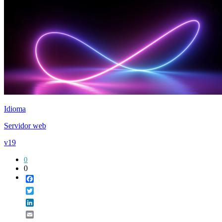
Idioma
Servidor web
v19
0
0
Facebook
Twitter
LinkedIn
Email