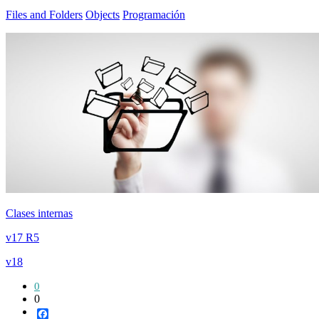
Files and Folders
Objects
Programación
Clases internas
v17 R5
v18
0
0
Facebook