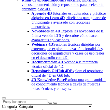
Rutas de aprendizaje
Guías oficiales, tutoriales,
videos, documentación y repositorios para acelerar tu
aprendizaje de 4D.
Aprende 4D
Tutoriales estructurados y prácticos
alojados en Learn 4D, diseñados para guiarte de
principiante a avanzado con lecciones
interactivas.
Novedades en 4D
Explora las novedades de la
última versión LTS y descubre cómo hacen
avanzar tus aplicaciones.
Webinars 4D
Sesiones técnicas dirigidas por
expertos que exploran nuevas funcionalidades,
decisiones de arquitectura y casos de uso reales
en el desarrollo con 4D.
Documentación 4D
Accede a la referencia
técnica oficial de 4D.
Repositorio GitHub 4D
Explora el repositorio
oficial de 4D en GitHub.
4D Knowledge Base
Explora una gran cantidad
de conocimiento técnico a través de nuestras
notas técnicas y consejos.
Categoría