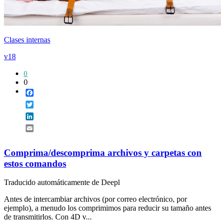
Clases internas
v18
0
0
Facebook
Twitter
LinkedIn
Email
Comprima/descomprima archivos y carpetas con
estos comandos
Traducido automáticamente de Deepl
Antes de intercambiar archivos (por correo electrónico, por
ejemplo), a menudo los comprimimos para reducir su tamaño antes
de transmitirlos. Con 4D v...