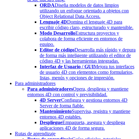
ORDA
Diseña modelos de datos limpios
utilizando un enfoque orientado a objetos con
Object Relational Data Access.
Lenguaje 4D
Domina el lenguaje 4D para
escribir código claro, estructurado y mantenible.
Modo Desarrollo
Estructura proyectos y
colabora de forma eficiente en entornos de
equipo.
Editor de código
Desarrolla más rápido y depura
de forma más inteligente utilizando el editor de
código 4D y las herramientas integradas.
Interfaz de Usuario / GUI
Mejora tus interfaces
de usuario 4D con elementos como formularios,
listas, menús y opciones de impresión.
Para administradores
Para administradores
Opera, despliega y mantiene
entornos 4D con control y previsibilidad.
4D Server
Configura y gestiona entornos 4D
Server de forma fiable.
Mantenimiento
Supervisa, registra y mantiene
entornos 4D estables.
Despliegue
Empaqueta, asegura y despliega
aplicaciones 4D de forma segura.
Rutas de aprendizaje