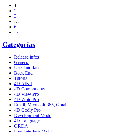
1
2
3
…
6
→
Categorías
Release infos
Generic
User Interface
Back End
Tutorial
4D AIKit
4D Components
4D View Pro
4D Write Pro
Email, Microsoft 365, Gmail
4D Qodly Pro
Development Mode
4D Language
ORDA
User Interface / GUI