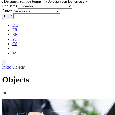
¿De quién son los temas?
Etiquetas
Autor
ES
?
DE
FR
EN
PT
CS
IT
JA
Inicio
Objects
Objects
-es