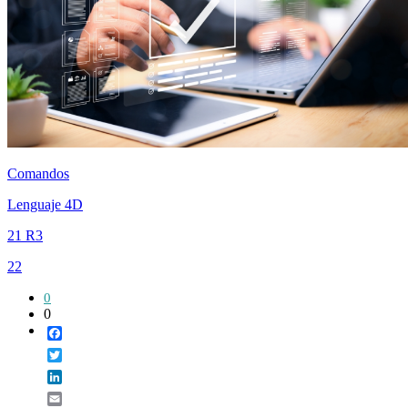
Comandos
Lenguaje 4D
21 R3
22
0
0
Facebook
Twitter
LinkedIn
Email