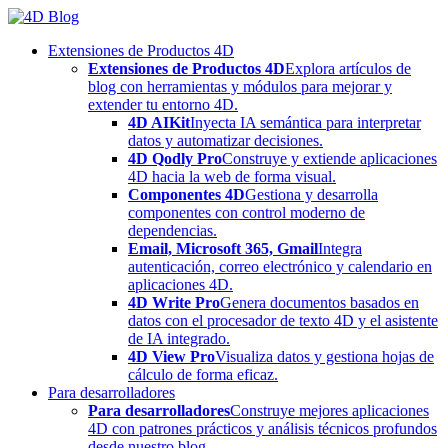
Skip
to
Extensiones de Productos 4D
content
Extensiones de Productos 4D
Explora artículos de
blog con herramientas y módulos para mejorar y
extender tu entorno 4D.
4D AIKit
Inyecta IA semántica para interpretar
datos y automatizar decisiones.
4D Qodly Pro
Construye y extiende aplicaciones
4D hacia la web de forma visual.
Componentes 4D
Gestiona y desarrolla
componentes con control moderno de
dependencias.
Email, Microsoft 365, Gmail
Integra
autenticación, correo electrónico y calendario en
aplicaciones 4D.
4D Write Pro
Genera documentos basados en
datos con el procesador de texto 4D y el asistente
de IA integrado.
4D View Pro
Visualiza datos y gestiona hojas de
cálculo de forma eficaz.
Para desarrolladores
Para desarrolladores
Construye mejores aplicaciones
4D con patrones prácticos y análisis técnicos profundos
desde nuestro blog.