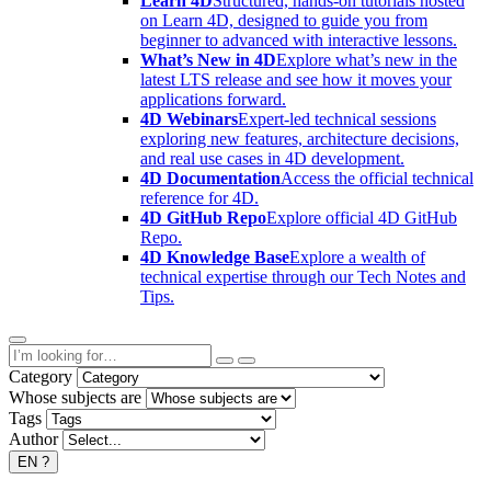
Learn 4D
Structured, hands-on tutorials hosted
on Learn 4D, designed to guide you from
beginner to advanced with interactive lessons.
What’s New in 4D
Explore what’s new in the
latest LTS release and see how it moves your
applications forward.
4D Webinars
Expert-led technical sessions
exploring new features, architecture decisions,
and real use cases in 4D development.
4D Documentation
Access the official technical
reference for 4D.
4D GitHub Repo
Explore official 4D GitHub
Repo.
4D Knowledge Base
Explore a wealth of
technical expertise through our Tech Notes and
Tips.
Category
Whose subjects are
Tags
Author
EN
?