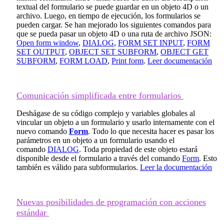
textual del formulario se puede guardar en un objeto 4D o un
archivo. Luego, en tiempo de ejecución, los formularios se
pueden cargar. Se han mejorado los siguientes comandos para
que se pueda pasar un objeto 4D o una ruta de archivo JSON:
Open form window
,
DIALOG
,
FORM SET INPUT
,
FORM
SET OUTPUT
,
OBJECT SET SUBFORM
,
OBJECT GET
SUBFORM
,
FORM LOAD
,
Print form
.
Leer documentación
Comunicación simplificada entre formularios
Deshágase de su código complejo y variables globales al
vincular un objeto a un formulario y usarlo internamente con el
nuevo comando
Form
. Todo lo que necesita hacer es pasar los
parámetros en un objeto a un formulario usando el
comando
DIALOG
. Toda propiedad de este objeto estará
disponible desde el formulario a través del comando
Form
. Esto
también es válido para subformularios.
Leer la documentación
Nuevas posibilidades de programación con acciones
estándar