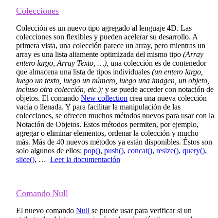
Colecciones
Colección es un nuevo tipo agregado al lenguaje 4D. Las
colecciones son flexibles y pueden acelerar su desarrollo. A
primera vista, una colección parece un array, pero mientras un
array es una lista altamente optimizada del mismo tipo
(Array
entero largo, Array Texto, …)
, una colección es de contenedor
que almacena una lista de tipos individuales
(un entero largo,
luego un texto, luego un número, luego una imagen, un objeto,
incluso otra colección, etc.)
;
y se puede acceder con notación de
objetos. El comando
New collection
crea una nueva colección
vacía o llenada. Y para facilitar la manipulación de las
colecciones, se ofrecen muchos métodos nuevos para usar con la
Notación de Objetos. Estos métodos permiten, por ejemplo,
agregar o eliminar elementos, ordenar la colección y mucho
más. Más de 40 nuevos métodos ya están disponibles. Éstos son
solo algunos de ellos:
pop()
,
push()
,
concat()
,
resize()
,
query()
,
slice()
, …
Leer la documentación
Comando
Null
El nuevo comando
Null
se puede usar para verificar si un