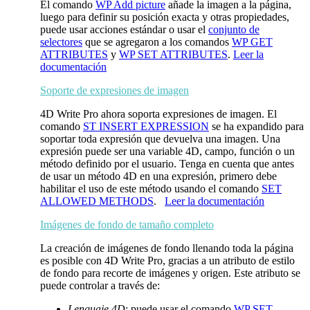
El comando
WP Add picture
añade la imagen a la página,
luego para definir su posición exacta y otras propiedades,
puede usar acciones estándar o usar el
conjunto de
selectores
que se agregaron a los comandos
WP GET
ATTRIBUTES
y
WP SET ATTRIBUTES
.
Leer la
documentación
Soporte de expresiones de imagen
4D Write Pro ahora soporta expresiones de imagen. El
comando
ST INSERT EXPRESSION
se ha expandido para
soportar toda expresión que devuelva una imagen. Una
expresión puede ser una variable 4D, campo, función o un
método definido por el usuario. Tenga en cuenta que antes
de usar un método 4D en una expresión, primero debe
habilitar el uso de este método usando el comando
SET
ALLOWED METHODS
.
Leer la documentación
Imágenes de fondo de tamaño completo
La creación de imágenes de fondo llenando toda la página
es posible con 4D Write Pro, gracias a un atributo de estilo
de fondo para recorte de imágenes y origen. Este atributo se
puede controlar a través de:
Lenguaje 4D
: puede usar el comando
WP SET