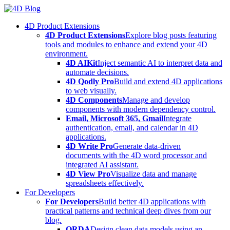
Skip
to
4D Product Extensions
content
4D Product Extensions
Explore blog posts featuring
tools and modules to enhance and extend your 4D
environment.
4D AIKit
Inject semantic AI to interpret data and
automate decisions.
4D Qodly Pro
Build and extend 4D applications
to web visually.
4D Components
Manage and develop
components with modern dependency control.
Email, Microsoft 365, Gmail
Integrate
authentication, email, and calendar in 4D
applications.
4D Write Pro
Generate data-driven
documents with the 4D word processor and
integrated AI assistant.
4D View Pro
Visualize data and manage
spreadsheets effectively.
For Developers
For Developers
Build better 4D applications with
practical patterns and technical deep dives from our
blog.
ORDA
Design clean data models using an