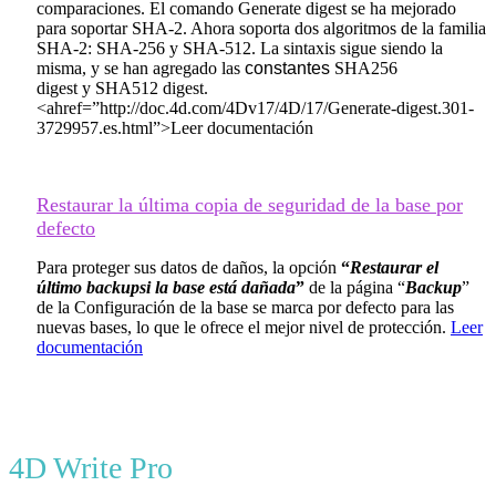
comparaciones. El comando
Generate digest
se ha mejorado
para soportar SHA-2. Ahora soporta dos algoritmos de la familia
SHA-2: SHA-256 y SHA-512. La sintaxis sigue siendo la
misma, y ​​se han agregado las
constantes
SHA256
digest
y
SHA512 digest
.
<ahref=”http://doc.4d.com/4Dv17/4D/17/Generate-digest.301-
3729957.es.html”>Leer documentación
Restaurar la última copia de seguridad de la base por
defecto
Para proteger sus datos de daños, la opción
“
Restaurar el
último backupsi la base está dañada
”
de la página “
Backup
”
de la Configuración de la base se marca por defecto para las
nuevas bases, lo que le ofrece el mejor nivel de protección.
Leer
documentación
4D Write Pro