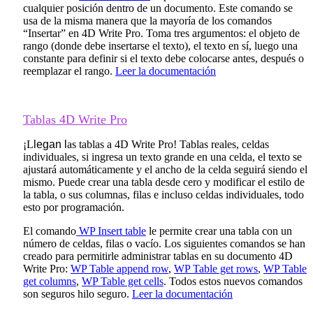
cualquier posición dentro de un documento. Este comando se
usa de la misma manera que la mayoría de los comandos
“Insertar” en 4D Write Pro. Toma tres argumentos: el objeto de
rango (donde debe insertarse el texto), el texto en sí, luego una
constante para definir si el texto debe colocarse antes, después o
reemplazar el rango.
Leer la documentación
Tablas 4D Write Pro
¡L
legan
l
as tablas a 4D Write Pro! Tablas reales, celdas
individuales, si ingresa un texto grande en una celda, el texto se
ajustará automáticamente y el ancho de la celda seguirá siendo el
mismo. Puede crear una tabla desde cero y modificar el estilo de
la tabla, o sus columnas, filas e incluso celdas individuales, todo
esto por programación.
El comando
WP Insert table
le permite crear una tabla con un
número de celdas, filas o vacío. Los siguientes comandos se han
creado para permitirle administrar tablas en su documento 4D
Write Pro:
WP Table append row
,
WP Table get rows
,
WP Table
get columns
,
WP Table get cells
. Todos estos nuevos comandos
son seguros hilo seguro.
Leer la documentación