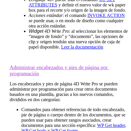
ATTRIBUTES
y definir el nuevo valor de
wk paper
box
para el recorte y/o origen de la imagen de fondo.
Acciones estándar
: el comando
INVOKE ACTION
se puede usar, o en modo de diseño como cualquier
otra acción estándar.
Widget
4D Write Pro
: al seleccionar los elementos de
“imagen de fondo” y “documento”, las opciones de
clip y origen tendrán una nueva opción de caja de
papel disponible.
Leer la documentación
Administrar encabezados y pies de página por
programación
Los encabezados y pies de página 4D Write Pro se pueden
administrar por programación para crear otros documentos
basados en una plantilla, gracias a los nuevos comandos,
divididos en dos categorías:
Comandos para obtener referencias de todo encabezado,
pie de página o cuerpo dentro de los documentos, que se
pueden usar para obtener rangos asociados, crear
documentos para una sección específica:
WP Get header
,
WP Get body
y
WP Get footer
.