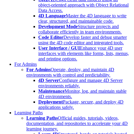
object-oriented approach with Object Relational
Data Access.
4D Language
Master the 4D language to write
clear, structured, and maintainable code.
Development Mode
Structure projects and
collaborate efficiently in team environments.
Code Editor
Develop faster and debug smarter
using the 4D code editor and integrated tools.
User Interface / GUI
Enhance your 4D user
interfaces with elements like forms, lists, menus,
and printing options.
For Admins
For Admins
Operate, deploy, and maintain 4D
environments with control and predictability.
4D Server
Configure and manage 4D Server
environments reliably.
Maintenance
Monitor, log, and maintain stable
4D environments.
Deployment
Package, secure, and deploy 4D
applications safely.
Learning Paths
Learning Paths
Official guides, tutorials, videos,
documentation, and repositories to accelerate your 4D
learning journey.