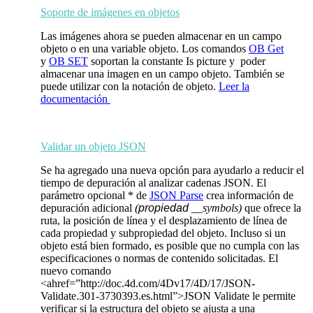
Soporte de imágenes en objetos
Las imágenes ahora se pueden almacenar en un campo
objeto o en una variable objeto. Los comandos
OB Get
y
OB SET
soportan la constante
Is picture
y poder
almacenar una imagen en un campo objeto. También se
puede utilizar con la notación de objeto.
Leer la
documentación
Validar un objeto JSON
Se ha agregado una nueva opción para ayudarlo a reducir el
tiempo de depuración al analizar cadenas JSON. El
parámetro opcional * de
JSON Parse
crea información de
depuración adicional
(
propiedad
__symbols)
que ofrece la
ruta, la posición de línea y el desplazamiento de línea de
cada propiedad y subpropiedad del objeto. Incluso si un
objeto está bien formado, es posible que no cumpla con las
especificaciones o normas de contenido solicitadas. El
nuevo comando
<ahref=”http://doc.4d.com/4Dv17/4D/17/JSON-
Validate.301-3730393.es.html”>
JSON Validate
le permite
verificar si la estructura del objeto se ajusta a una