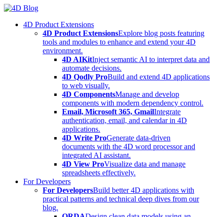
Skip
to
4D Product Extensions
content
4D Product Extensions
Explore blog posts featuring
tools and modules to enhance and extend your 4D
environment.
4D AIKit
Inject semantic AI to interpret data and
automate decisions.
4D Qodly Pro
Build and extend 4D applications
to web visually.
4D Components
Manage and develop
components with modern dependency control.
Email, Microsoft 365, Gmail
Integrate
authentication, email, and calendar in 4D
applications.
4D Write Pro
Generate data-driven
documents with the 4D word processor and
integrated AI assistant.
4D View Pro
Visualize data and manage
spreadsheets effectively.
For Developers
For Developers
Build better 4D applications with
practical patterns and technical deep dives from our
blog.
ORDA
Design clean data models using an