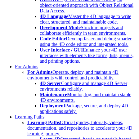
object-oriented approach with Object Relational
Data Access.
4D Language
Master the 4D language to write
clear, structured, and maintainable code.
Development Mode
Structure projects and
collaborate efficiently in team environments.
Code Editor
Develop faster and debug smarter
using the 4D code editor and integrated tools.
User Interface / GUI
Enhance your 4D user
interfaces with elements like forms, lists, menus,
and printing options.
For Admins
For Admins
Operate, deploy, and maintain 4D
environments with control and predictability.
4D Server
Configure and manage 4D Server
environments reliably.
Maintenance
Monitor, log, and maintain stable
4D environments.
Deployment
Package, secure, and deploy 4D
applications safely.
Learning Paths
Learning Paths
Official guides, tutorials, videos,
documentation, and repositories to accelerate your 4D
learning journey.