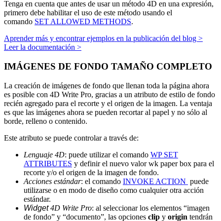
Tenga en cuenta que antes de usar un método 4D en una expresión,
primero debe habilitar el uso de este método usando el
comando
SET ALLOWED METHODS
.
Aprender más y encontrar ejemplos en la publicación del blog >
Leer la documentación >
IMÁGENES DE FONDO TAMAÑO COMPLETO
La creación de imágenes de fondo que llenan toda la página ahora
es posible con 4D Write Pro, gracias a un atributo de estilo de fondo
recién agregado para el recorte y el origen de la imagen. La ventaja
es que las imágenes ahora se pueden recortar al papel y no sólo al
borde, relleno o contenido.
Este atributo se puede controlar a través de:
Lenguaje 4D
: puede utilizar el comando
WP SET
ATTRIBUTES
y definir el nuevo valor
wk paper box
para el
recorte y/o el origen de la imagen de fondo.
Acciones estándar
: el comando
INVOKE ACTION
puede
utilizarse o en modo de diseño como cualquier otra acción
estándar.
Widget
4D Write Pro
: al seleccionar los elementos “imagen
de fondo” y “documento”, las opciones
clip
y
origin
tendrán