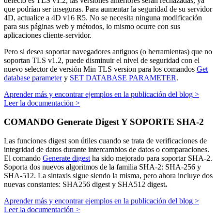
defecto es TLS v1.2, las versiones anteriores serán rechazadas, ya
que podrían ser inseguras. Para aumentar la seguridad de su servidor
4D, actualice a 4D v16 R5. No se necesita ninguna modificación
para sus páginas web y métodos, lo mismo ocurre con sus
aplicaciones cliente-servidor.
Pero si desea soportar navegadores antiguos (o herramientas) que no
soportan TLS v1.2, puede disminuir el nivel de seguridad con el
nuevo selector de versión
Min TLS version
para los comandos
Get
database parameter
y
SET DATABASE PARAMETER
.
Aprender más y encontrar ejemplos en la publicación del blog >
Leer la documentación >
COMANDO Generate Digest Y SOPORTE SHA-2
Las funciones digest son útiles cuando se trata de verificaciones de
integridad de datos durante intercambios de datos o comparaciones.
El comando
Generate digest
ha sido mejorado para soportar SHA-2.
Soporta dos nuevos algoritmos de la familia SHA-2: SHA-256 y
SHA-512. La sintaxis sigue siendo la misma, pero ahora incluye dos
nuevas constantes:
SHA256 digest
y
SHA512 digest
.
Aprender más y encontrar ejemplos en la publicación del blog >
Leer la documentación >