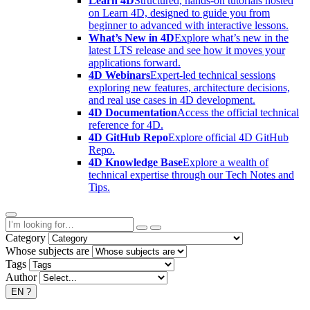
Learn 4D
Structured, hands-on tutorials hosted
on Learn 4D, designed to guide you from
beginner to advanced with interactive lessons.
What’s New in 4D
Explore what’s new in the
latest LTS release and see how it moves your
applications forward.
4D Webinars
Expert-led technical sessions
exploring new features, architecture decisions,
and real use cases in 4D development.
4D Documentation
Access the official technical
reference for 4D.
4D GitHub Repo
Explore official 4D GitHub
Repo.
4D Knowledge Base
Explore a wealth of
technical expertise through our Tech Notes and
Tips.
Category
Whose subjects are
Tags
Author
EN
?