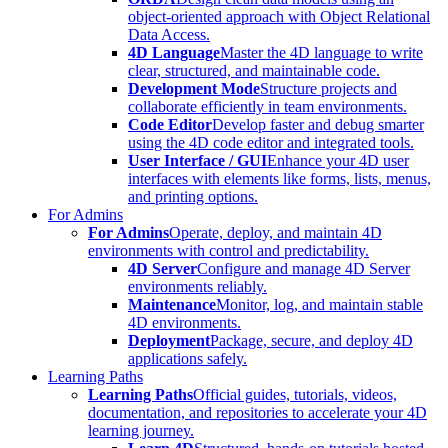
object-oriented approach with Object Relational
Data Access.
4D Language
Master the 4D language to write
clear, structured, and maintainable code.
Development Mode
Structure projects and
collaborate efficiently in team environments.
Code Editor
Develop faster and debug smarter
using the 4D code editor and integrated tools.
User Interface / GUI
Enhance your 4D user
interfaces with elements like forms, lists, menus,
and printing options.
For Admins
For Admins
Operate, deploy, and maintain 4D
environments with control and predictability.
4D Server
Configure and manage 4D Server
environments reliably.
Maintenance
Monitor, log, and maintain stable
4D environments.
Deployment
Package, secure, and deploy 4D
applications safely.
Learning Paths
Learning Paths
Official guides, tutorials, videos,
documentation, and repositories to accelerate your 4D
learning journey.