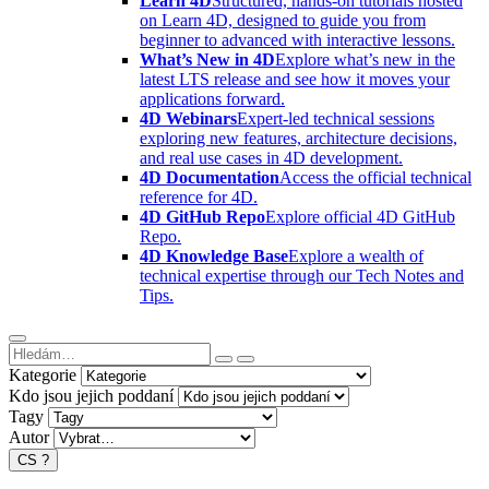
Learn 4D
Structured, hands-on tutorials hosted
on Learn 4D, designed to guide you from
beginner to advanced with interactive lessons.
What’s New in 4D
Explore what’s new in the
latest LTS release and see how it moves your
applications forward.
4D Webinars
Expert-led technical sessions
exploring new features, architecture decisions,
and real use cases in 4D development.
4D Documentation
Access the official technical
reference for 4D.
4D GitHub Repo
Explore official 4D GitHub
Repo.
4D Knowledge Base
Explore a wealth of
technical expertise through our Tech Notes and
Tips.
Kategorie
Kdo jsou jejich poddaní
Tagy
Autor
CS
?