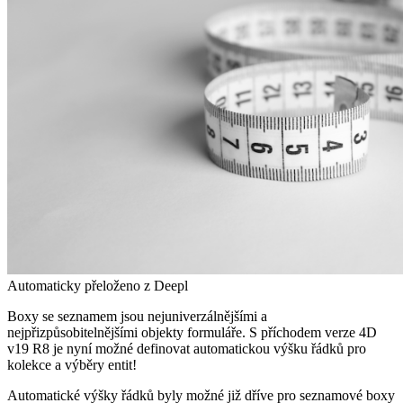
Automaticky přeloženo z Deepl
Boxy se seznamem jsou nejuniverzálnějšími a
nejpřizpůsobitelnějšími objekty formuláře. S příchodem verze 4D
v19 R8 je nyní možné definovat automatickou výšku řádků pro
kolekce a výběry entit!
Automatické výšky řádků byly možné již dříve pro seznamové boxy