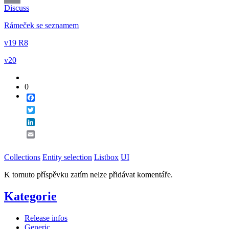
Discuss
Email
Rámeček se seznamem
v19 R8
v20
0
Facebook
Twitter
LinkedIn
Email
Collections
Entity selection
Listbox
UI
K tomuto příspěvku zatím nelze přidávat komentáře.
Kategorie
Release infos
Generic