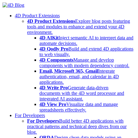
Skip
to
4D Product Extensions
content
4D Product Extensions
Explore blog posts featuring
tools and modules to enhance and extend your 4D
environment.
4D AIKit
Inject semantic AI to interpret data and
automate decisions.
4D Qodly Pro
Build and extend 4D applications
to web visually.
4D Components
Manage and develop
components with modern dependency control.
Email, Microsoft 365, Gmail
Integrate
authentication, email, and calendar in 4D
applications.
4D Write Pro
Generate data-driven
documents with the 4D word processor and
integrated AI assistant.
4D View Pro
Visualize data and manage
spreadsheets effectively.
For Developers
For Developers
Build better 4D applications with
practical patterns and technical deep dives from our
blog.
ORDA
Design clean data models using an