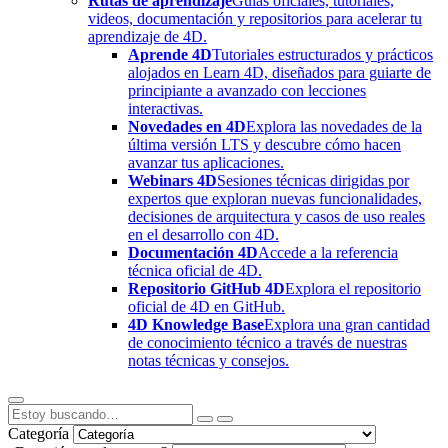
Rutas de aprendizaje
Guías oficiales, tutoriales,
videos, documentación y repositorios para acelerar tu
aprendizaje de 4D.
Aprende 4D
Tutoriales estructurados y prácticos
alojados en Learn 4D, diseñados para guiarte de
principiante a avanzado con lecciones
interactivas.
Novedades en 4D
Explora las novedades de la
última versión LTS y descubre cómo hacen
avanzar tus aplicaciones.
Webinars 4D
Sesiones técnicas dirigidas por
expertos que exploran nuevas funcionalidades,
decisiones de arquitectura y casos de uso reales
en el desarrollo con 4D.
Documentación 4D
Accede a la referencia
técnica oficial de 4D.
Repositorio GitHub 4D
Explora el repositorio
oficial de 4D en GitHub.
4D Knowledge Base
Explora una gran cantidad
de conocimiento técnico a través de nuestras
notas técnicas y consejos.
Categoría