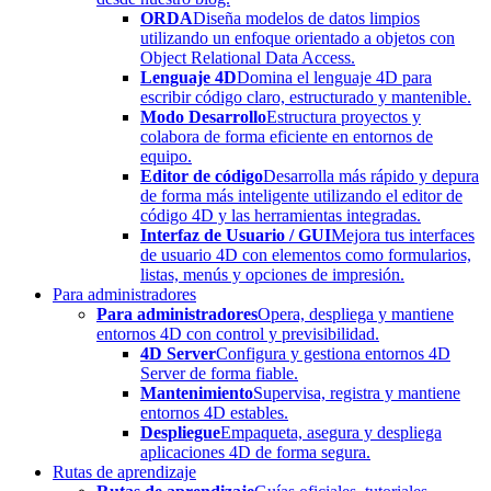
ORDA
Diseña modelos de datos limpios
utilizando un enfoque orientado a objetos con
Object Relational Data Access.
Lenguaje 4D
Domina el lenguaje 4D para
escribir código claro, estructurado y mantenible.
Modo Desarrollo
Estructura proyectos y
colabora de forma eficiente en entornos de
equipo.
Editor de código
Desarrolla más rápido y depura
de forma más inteligente utilizando el editor de
código 4D y las herramientas integradas.
Interfaz de Usuario / GUI
Mejora tus interfaces
de usuario 4D con elementos como formularios,
listas, menús y opciones de impresión.
Para administradores
Para administradores
Opera, despliega y mantiene
entornos 4D con control y previsibilidad.
4D Server
Configura y gestiona entornos 4D
Server de forma fiable.
Mantenimiento
Supervisa, registra y mantiene
entornos 4D estables.
Despliegue
Empaqueta, asegura y despliega
aplicaciones 4D de forma segura.
Rutas de aprendizaje