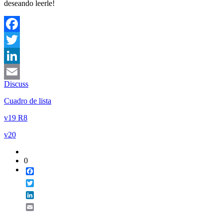
deseando leerle!
Facebook
Twitter
LinkedIn
Discuss
Email
Cuadro de lista
v19 R8
v20
0
Facebook
Twitter
LinkedIn
Email