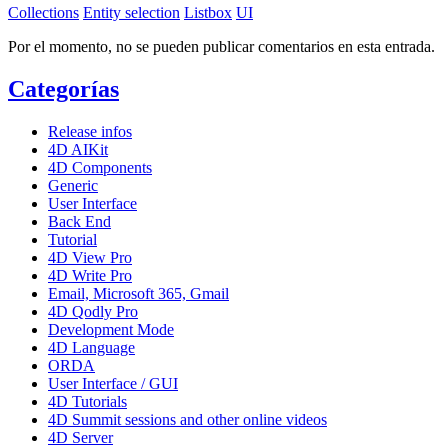
Collections
Entity selection
Listbox
UI
Por el momento, no se pueden publicar comentarios en esta entrada.
Categorías
Release infos
4D AIKit
4D Components
Generic
User Interface
Back End
Tutorial
4D View Pro
4D Write Pro
Email, Microsoft 365, Gmail
4D Qodly Pro
Development Mode
4D Language
ORDA
User Interface / GUI
4D Tutorials
4D Summit sessions and other online videos
4D Server