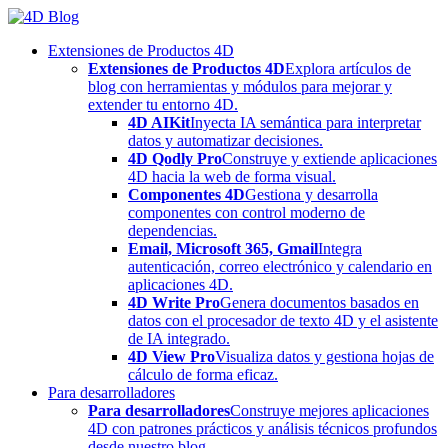
Skip
to
Extensiones de Productos 4D
content
Extensiones de Productos 4D
Explora artículos de
blog con herramientas y módulos para mejorar y
extender tu entorno 4D.
4D AIKit
Inyecta IA semántica para interpretar
datos y automatizar decisiones.
4D Qodly Pro
Construye y extiende aplicaciones
4D hacia la web de forma visual.
Componentes 4D
Gestiona y desarrolla
componentes con control moderno de
dependencias.
Email, Microsoft 365, Gmail
Integra
autenticación, correo electrónico y calendario en
aplicaciones 4D.
4D Write Pro
Genera documentos basados en
datos con el procesador de texto 4D y el asistente
de IA integrado.
4D View Pro
Visualiza datos y gestiona hojas de
cálculo de forma eficaz.
Para desarrolladores
Para desarrolladores
Construye mejores aplicaciones
4D con patrones prácticos y análisis técnicos profundos
desde nuestro blog.