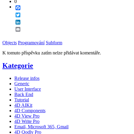
0
Facebook
Twitter
LinkedIn
Email
Objects
Programování
Subform
K tomuto příspěvku zatím nelze přidávat komentáře.
Kategorie
Release infos
Generic
User Interface
Back End
Tutorial
4D AIKit
4D Components
4D View Pro
4D Write Pro
Email, Microsoft 365, Gmail
4D Qodly Pro