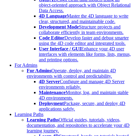
object-oriented approach with Object Relational
Data Access.
4D Language
Master the 4D language to write
clear, structured, and maintainable code.
Development Mode
Structure projects and
collaborate efficiently in team environments.
Code Editor
Develop faster and debug smarter
using the 4D code editor and integrated tools.
User Interface / GUI
Enhance your 4D user
interfaces with elements like forms, lists, menus,
and printing options.
For Admins
For Admins
Operate, deploy, and maintain 4D
environments with control and predictability.
4D Server
Configure and manage 4D Server
environments reliably.
Maintenance
Monitor, log, and maintain stable
4D environments.
Deployment
Package, secure, and deploy 4D
applications safely.
Learning Paths
Learning Paths
Official guides, tutorials, videos,
documentation, and repositories to accelerate your 4D
learning journey.