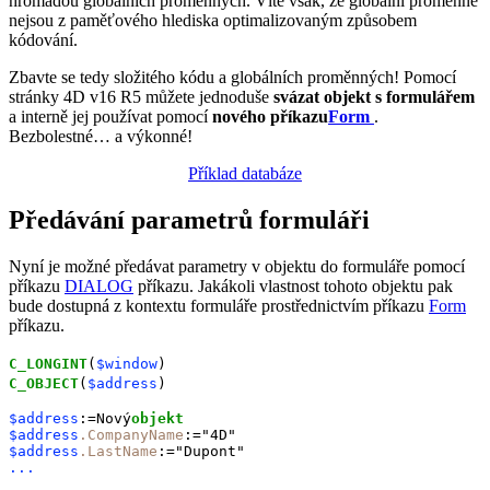
hromadou globálních proměnných. Víte však, že globální proměnné
nejsou z paměťového hlediska optimalizovaným způsobem
kódování.
Zbavte se tedy složitého kódu a globálních proměnných! Pomocí
stránky
4D v16 R5
můžete jednoduše
svázat objekt s formulářem
a interně jej používat pomocí
nového
příkazu
Form
.
Bezbolestné… a výkonné!
Příklad databáze
Předávání parametrů formuláři
Nyní je možné předávat parametry v objektu do formuláře pomocí
příkazu
DIALOG
příkazu. Jakákoli vlastnost tohoto objektu pak
bude dostupná z kontextu formuláře prostřednictvím příkazu
Form
příkazu.
C_LONGINT
(
$window
)
C_OBJECT
(
$address
)
$address
:=Nový
objekt
$address
.CompanyName
:="4D"
$address
.LastName
:="Dupont"
...