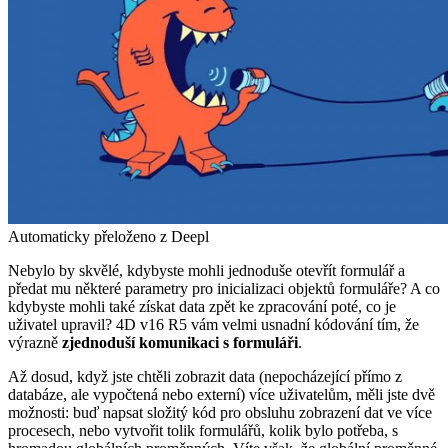
Automaticky přeloženo z Deepl
Nebylo by skvělé, kdybyste mohli jednoduše otevřít formulář a
předat mu některé parametry pro inicializaci objektů formuláře? A co
kdybyste mohli také získat data zpět ke zpracování poté, co je
uživatel upravil?
4D v16 R5
vám velmi usnadní kódování tím, že
výrazně
zjednoduší komunikaci s formuláři
.
Až dosud, když jste chtěli zobrazit data (nepocházející přímo z
databáze, ale vypočtená nebo externí) více uživatelům, měli jste dvě
možnosti: buď napsat složitý kód pro obsluhu zobrazení dat ve více
procesech, nebo vytvořit tolik formulářů, kolik bylo potřeba, s