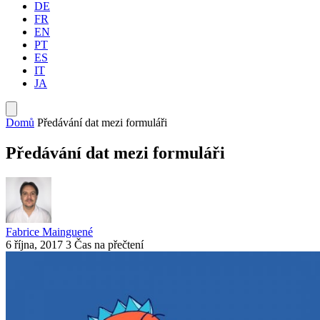
DE
FR
EN
PT
ES
IT
JA
Domů
Předávání dat mezi formuláři
Předávání dat mezi formuláři
Fabrice Mainguené
6 října, 2017
3 Čas na přečtení