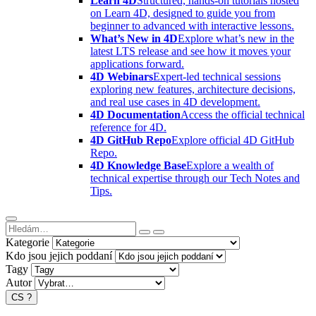
Learn 4D
Structured, hands-on tutorials hosted
on Learn 4D, designed to guide you from
beginner to advanced with interactive lessons.
What’s New in 4D
Explore what’s new in the
latest LTS release and see how it moves your
applications forward.
4D Webinars
Expert-led technical sessions
exploring new features, architecture decisions,
and real use cases in 4D development.
4D Documentation
Access the official technical
reference for 4D.
4D GitHub Repo
Explore official 4D GitHub
Repo.
4D Knowledge Base
Explore a wealth of
technical expertise through our Tech Notes and
Tips.
Kategorie
Kdo jsou jejich poddaní
Tagy
Autor
CS
?