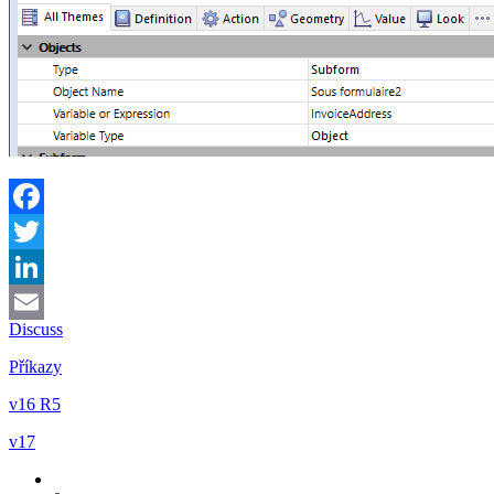
Facebook
Twitter
LinkedIn
Discuss
Email
Příkazy
v16 R5
v17