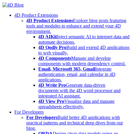
Skip
to
4D Product Extensions
content
4D Product Extensions
Explore blog posts featuring
tools and modules to enhance and extend your 4D
environment.
4D AIKit
Inject semantic AI to interpret data and
automate decisions.
4D Qodly Pro
Build and extend 4D applications
to web visually.
4D Components
Manage and develop
components with modern dependency control.
Email, Microsoft 365, Gmail
Integrate
authentication, email, and calendar in 4D
applications.
4D Write Pro
Generate data-driven
documents with the 4D word processor and
integrated AI assistant.
4D View Pro
Visualize data and manage
spreadsheets effectively.
For Developers
For Developers
Build better 4D applications with
practical patterns and technical deep dives from our
blog.
ORDA
Design clean data models using an