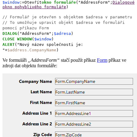
$window
:=Otevřít
okno formuláře
("AddressForm";
Dialogové
okno pohyblivého formuláře
)
// Formulář je otevřen s objektem $adresa v parametru
// To umožňuje upravit objekt $adresa ve formuláři
pomocí příkazu Form
DIALOG
("AddressForm";
$adresa
)
CLOSE WINDOW
(
$window
)
ALERT
("Nový název společnosti je:
"+
$address
.CompanyName
)
Ve formuláři
„AddressForm“
stačí použít příkaz
Form
příkaz ve
zdroji dat objektu formuláře: