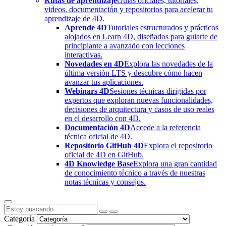
Rutas de aprendizaje
Guías oficiales, tutoriales,
videos, documentación y repositorios para acelerar tu
aprendizaje de 4D.
Aprende 4D
Tutoriales estructurados y prácticos
alojados en Learn 4D, diseñados para guiarte de
principiante a avanzado con lecciones
interactivas.
Novedades en 4D
Explora las novedades de la
última versión LTS y descubre cómo hacen
avanzar tus aplicaciones.
Webinars 4D
Sesiones técnicas dirigidas por
expertos que exploran nuevas funcionalidades,
decisiones de arquitectura y casos de uso reales
en el desarrollo con 4D.
Documentación 4D
Accede a la referencia
técnica oficial de 4D.
Repositorio GitHub 4D
Explora el repositorio
oficial de 4D en GitHub.
4D Knowledge Base
Explora una gran cantidad
de conocimiento técnico a través de nuestras
notas técnicas y consejos.
Categoría