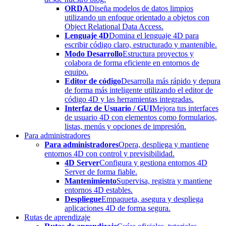
ORDA
Diseña modelos de datos limpios
utilizando un enfoque orientado a objetos con
Object Relational Data Access.
Lenguaje 4D
Domina el lenguaje 4D para
escribir código claro, estructurado y mantenible.
Modo Desarrollo
Estructura proyectos y
colabora de forma eficiente en entornos de
equipo.
Editor de código
Desarrolla más rápido y depura
de forma más inteligente utilizando el editor de
código 4D y las herramientas integradas.
Interfaz de Usuario / GUI
Mejora tus interfaces
de usuario 4D con elementos como formularios,
listas, menús y opciones de impresión.
Para administradores
Para administradores
Opera, despliega y mantiene
entornos 4D con control y previsibilidad.
4D Server
Configura y gestiona entornos 4D
Server de forma fiable.
Mantenimiento
Supervisa, registra y mantiene
entornos 4D estables.
Despliegue
Empaqueta, asegura y despliega
aplicaciones 4D de forma segura.
Rutas de aprendizaje