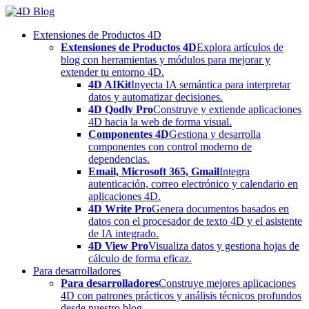
Skip
to
Extensiones de Productos 4D
content
Extensiones de Productos 4D
Explora artículos de
blog con herramientas y módulos para mejorar y
extender tu entorno 4D.
4D AIKit
Inyecta IA semántica para interpretar
datos y automatizar decisiones.
4D Qodly Pro
Construye y extiende aplicaciones
4D hacia la web de forma visual.
Componentes 4D
Gestiona y desarrolla
componentes con control moderno de
dependencias.
Email, Microsoft 365, Gmail
Integra
autenticación, correo electrónico y calendario en
aplicaciones 4D.
4D Write Pro
Genera documentos basados en
datos con el procesador de texto 4D y el asistente
de IA integrado.
4D View Pro
Visualiza datos y gestiona hojas de
cálculo de forma eficaz.
Para desarrolladores
Para desarrolladores
Construye mejores aplicaciones
4D con patrones prácticos y análisis técnicos profundos
desde nuestro blog.