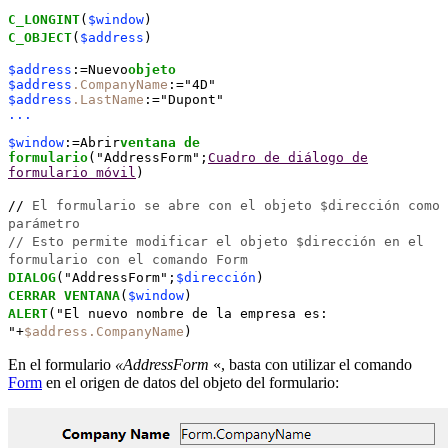
C_LONGINT
(
$window
)
C_OBJECT
(
$address
)
$address
:=Nuevo
objeto
$address
.CompanyName
:="4D"
$address
.LastName
:="Dupont"
...
$window
:=Abrir
ventana de
formulario
("AddressForm";
Cuadro de diálogo de
formulario móvil
)
//
El formulario se abre con el objeto $dirección como
parámetro
// Esto permite modificar el objeto $dirección en el
formulario con el comando Form
DIALOG
("AddressForm";
$dirección
)
CERRAR VENTANA
(
$window
)
ALERT
("El nuevo nombre de la empresa es:
"+
$address
.CompanyName
)
En el formulario
«AddressForm
«, basta con utilizar el comando
Form
en el origen de datos del objeto del formulario: