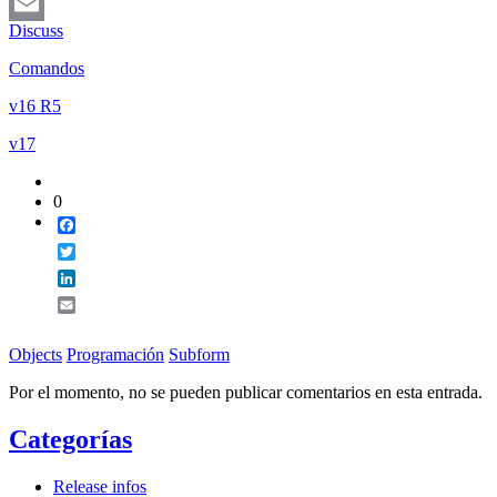
LinkedIn
Discuss
Email
Comandos
v16 R5
v17
0
Facebook
Twitter
LinkedIn
Email
Objects
Programación
Subform
Por el momento, no se pueden publicar comentarios en esta entrada.
Categorías
Release infos