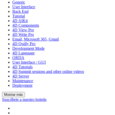
Generic
User Interface
Back End
Tutorial
4D AIKit
4D Components
4D View Pro
4D Write Pro
Email, Microsoft 365, Gmail
4D Qodly Pro
Development Mode
4D Language
ORDA
User Interface / GUI
4D Tutorials
4D Summit sessions and other online videos
4D Server
Maintenance
Deployment
Mostrar más
Suscríbete a nuestro boletín