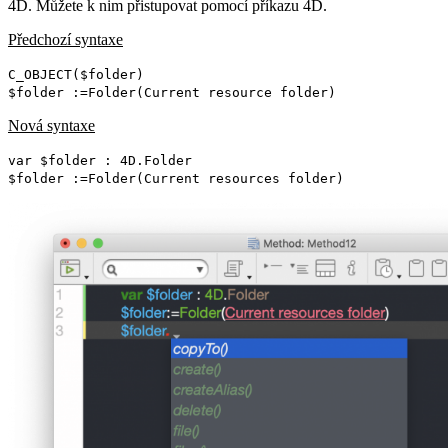
4D. Můžete k nim přistupovat pomocí příkazu
4D
.
Předchozí syntaxe
C_OBJECT
(
$folder
)
$folder
:=
Folder
(
Current resource folder
)
Nová syntaxe
var
$folder
:
4D
.
Folder
$folder
:=
Folder
(
Current resources folder
)