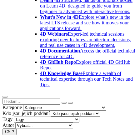
Learn 4D
Structured, hands-on tutorials hosted
on Learn 4D, designed to guide you from
beginner to advanced with interactive lessons.
What’s New in 4D
Explore what’s new in the
latest LTS release and see how it moves your
applications forward.
4D Webinars
Expert-led technical sessions
exploring new features, architecture decisions,
and real use cases in 4D development.
4D Documentation
Access the official technical
reference for 4D.
4D GitHub Repo
Explore official 4D GitHub
Repo.
4D Knowledge Base
Explore a wealth of
technical expertise through our Tech Notes and
Tips.
Kategorie
Kdo jsou jejich poddaní
Tagy
Autor
CS
?