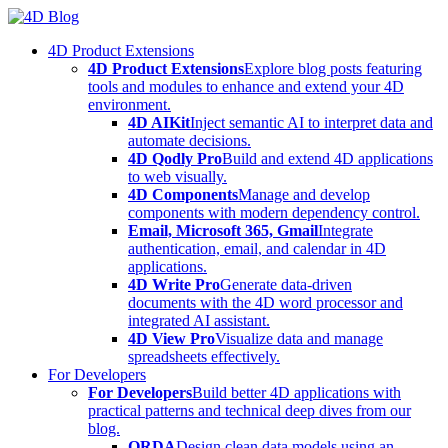
Skip
to
4D Product Extensions
content
4D Product Extensions
Explore blog posts featuring
tools and modules to enhance and extend your 4D
environment.
4D AIKit
Inject semantic AI to interpret data and
automate decisions.
4D Qodly Pro
Build and extend 4D applications
to web visually.
4D Components
Manage and develop
components with modern dependency control.
Email, Microsoft 365, Gmail
Integrate
authentication, email, and calendar in 4D
applications.
4D Write Pro
Generate data-driven
documents with the 4D word processor and
integrated AI assistant.
4D View Pro
Visualize data and manage
spreadsheets effectively.
For Developers
For Developers
Build better 4D applications with
practical patterns and technical deep dives from our
blog.
ORDA
Design clean data models using an