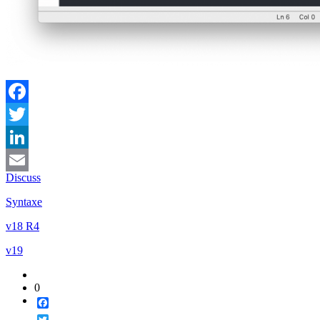
Facebook
Twitter
LinkedIn
Discuss
Email
Syntaxe
v18 R4
v19
0
Facebook
Twitter