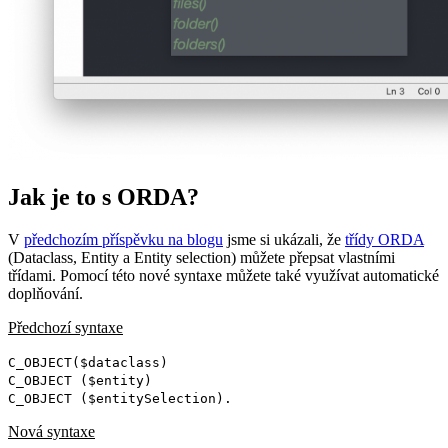
Jak je to s ORDA?
V
předchozím příspěvku na blogu
jsme si ukázali, že
třídy ORDA
(Dataclass, Entity a Entity selection) můžete přepsat vlastními
třídami. Pomocí této nové syntaxe můžete také využívat automatické
doplňování.
Předchozí syntaxe
C_OBJECT
(
$dataclass
)
C_OBJECT
(
$entity
)
C_OBJECT
(
$entitySelection
).
Nová syntaxe