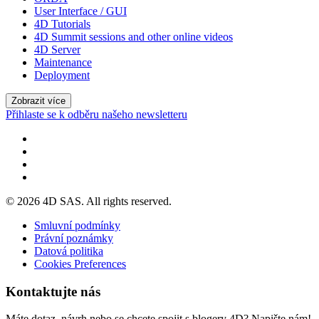
User Interface / GUI
4D Tutorials
4D Summit sessions and other online videos
4D Server
Maintenance
Deployment
Zobrazit více
Přihlaste se k odběru našeho newsletteru
© 2026 4D SAS. All rights reserved.
Smluvní podmínky
Právní poznámky
Datová politika
Cookies Preferences
Kontaktujte nás
Máte dotaz, návrh nebo se chcete spojit s blogery 4D? Napište nám!