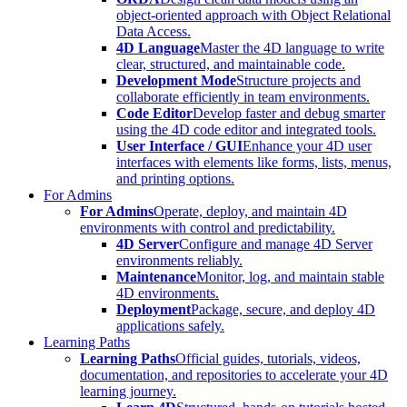
object-oriented approach with Object Relational
Data Access.
4D Language
Master the 4D language to write
clear, structured, and maintainable code.
Development Mode
Structure projects and
collaborate efficiently in team environments.
Code Editor
Develop faster and debug smarter
using the 4D code editor and integrated tools.
User Interface / GUI
Enhance your 4D user
interfaces with elements like forms, lists, menus,
and printing options.
For Admins
For Admins
Operate, deploy, and maintain 4D
environments with control and predictability.
4D Server
Configure and manage 4D Server
environments reliably.
Maintenance
Monitor, log, and maintain stable
4D environments.
Deployment
Package, secure, and deploy 4D
applications safely.
Learning Paths
Learning Paths
Official guides, tutorials, videos,
documentation, and repositories to accelerate your 4D
learning journey.