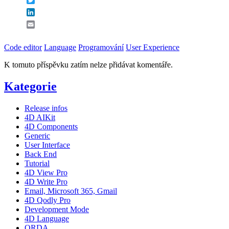
LinkedIn
Email
Code editor
Language
Programování
User Experience
K tomuto příspěvku zatím nelze přidávat komentáře.
Kategorie
Release infos
4D AIKit
4D Components
Generic
User Interface
Back End
Tutorial
4D View Pro
4D Write Pro
Email, Microsoft 365, Gmail
4D Qodly Pro
Development Mode
4D Language
ORDA