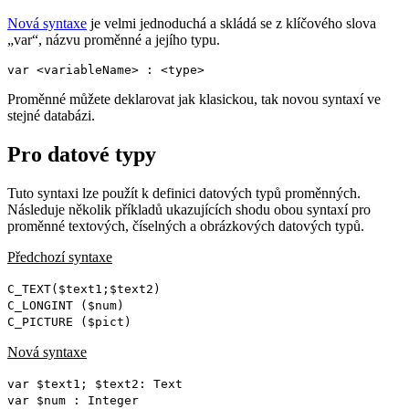
Nová syntaxe
je velmi jednoduchá a skládá se z klíčového slova
„var“, názvu proměnné a jejího typu.
var <variableName> : <type>
Proměnné můžete deklarovat jak klasickou, tak novou syntaxí ve
stejné databázi.
Pro datové typy
Tuto syntaxi lze použít k definici datových typů proměnných.
Následuje několik příkladů ukazujících shodu obou syntaxí pro
proměnné textových, číselných a obrázkových datových typů.
Předchozí syntaxe
C_TEXT
(
$text1
;
$text2
)
C_LONGINT
(
$num
)
C_PICTURE
(
$pict
)
Nová syntaxe
var
$text1
;
$text2
:
Text
var
$num
:
Integer