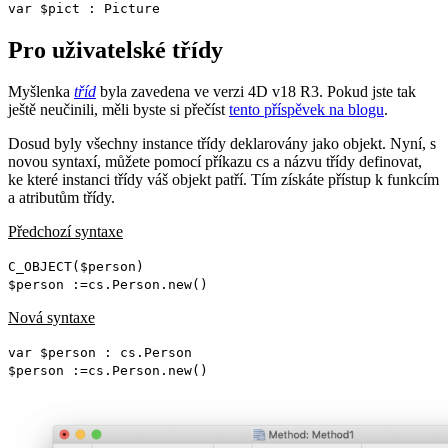
var
$pict
:
Picture
Pro uživatelské třídy
Myšlenka
tříd
byla zavedena ve verzi 4D v18 R3. Pokud jste tak
ještě neučinili, měli byste si přečíst
tento příspěvek na blogu
.
Dosud byly všechny instance třídy deklarovány jako objekt. Nyní, s
novou syntaxí, můžete pomocí příkazu
cs
a názvu třídy definovat,
ke které instanci třídy váš objekt patří. Tím získáte přístup k funkcím
a atributům třídy.
Předchozí syntaxe
C_OBJECT
(
$person
)
$person
:=
cs
.
Person
.
new
()
Nová syntaxe
var
$person
:
cs
.
Person
$person
:=
cs
.
Person
.
new
()