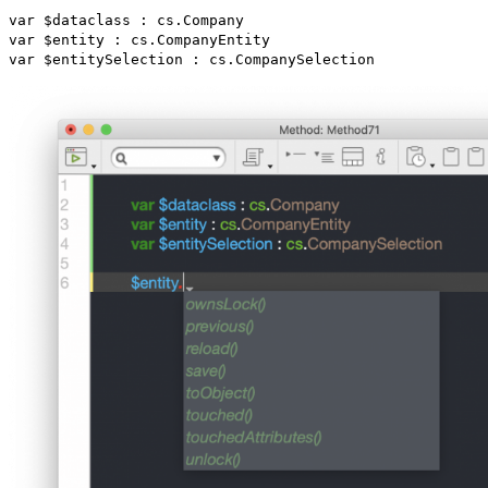
var
$dataclass
:
cs
.
Company
var
$entity
:
cs
.
CompanyEntity
var
$entitySelection
:
cs
.
CompanySelection