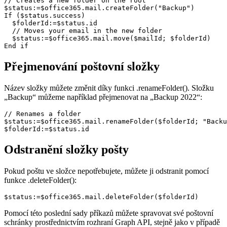
// Creates a new folder on the root

$status:=$office365.mail.createFolder("Backup")

If ($status.success)

  $folderId:=$status.id

  // Moves your email in the new folder

  $status:=$office365.mail.move($mailId; $folderId)

Přejmenování poštovní složky
Název složky můžete změnit díky funkci .
renameFolder
(). Složku
„Backup“ můžeme například přejmenovat na „Backup 2022“:
// Renames a folder

$status:=$office365.mail.renameFolder($folderId; "Backu
$folderId:=$status.id
Odstranění složky pošty
Pokud poštu ve složce nepotřebujete, můžete ji odstranit pomocí
funkce .
deleteFolder
():
$status:=$office365.mail.deleteFolder($folderId)
Pomocí této poslední sady příkazů můžete spravovat své poštovní
schránky prostřednictvím rozhraní Graph API, stejně jako v případě