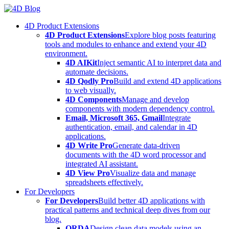
Skip
to
4D Product Extensions
content
4D Product Extensions
Explore blog posts featuring
tools and modules to enhance and extend your 4D
environment.
4D AIKit
Inject semantic AI to interpret data and
automate decisions.
4D Qodly Pro
Build and extend 4D applications
to web visually.
4D Components
Manage and develop
components with modern dependency control.
Email, Microsoft 365, Gmail
Integrate
authentication, email, and calendar in 4D
applications.
4D Write Pro
Generate data-driven
documents with the 4D word processor and
integrated AI assistant.
4D View Pro
Visualize data and manage
spreadsheets effectively.
For Developers
For Developers
Build better 4D applications with
practical patterns and technical deep dives from our
blog.
ORDA
Design clean data models using an