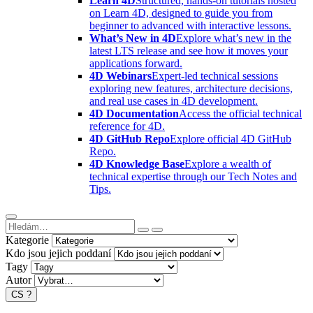
Learn 4D
Structured, hands-on tutorials hosted
on Learn 4D, designed to guide you from
beginner to advanced with interactive lessons.
What’s New in 4D
Explore what’s new in the
latest LTS release and see how it moves your
applications forward.
4D Webinars
Expert-led technical sessions
exploring new features, architecture decisions,
and real use cases in 4D development.
4D Documentation
Access the official technical
reference for 4D.
4D GitHub Repo
Explore official 4D GitHub
Repo.
4D Knowledge Base
Explore a wealth of
technical expertise through our Tech Notes and
Tips.
Kategorie
Kdo jsou jejich poddaní
Tagy
Autor
CS
?