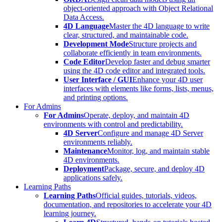
object-oriented approach with Object Relational
Data Access.
4D Language
Master the 4D language to write
clear, structured, and maintainable code.
Development Mode
Structure projects and
collaborate efficiently in team environments.
Code Editor
Develop faster and debug smarter
using the 4D code editor and integrated tools.
User Interface / GUI
Enhance your 4D user
interfaces with elements like forms, lists, menus,
and printing options.
For Admins
For Admins
Operate, deploy, and maintain 4D
environments with control and predictability.
4D Server
Configure and manage 4D Server
environments reliably.
Maintenance
Monitor, log, and maintain stable
4D environments.
Deployment
Package, secure, and deploy 4D
applications safely.
Learning Paths
Learning Paths
Official guides, tutorials, videos,
documentation, and repositories to accelerate your 4D
learning journey.