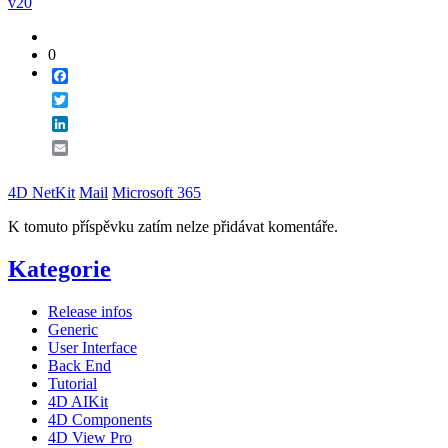
v20
0
Facebook
Twitter
LinkedIn
Email
4D NetKit
Mail
Microsoft 365
K tomuto příspěvku zatím nelze přidávat komentáře.
Kategorie
Release infos
Generic
User Interface
Back End
Tutorial
4D AIKit
4D Components
4D View Pro