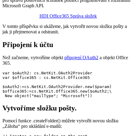
pro správu poštovních schránek pomocí programování s rozhraním
Microsoft Graph API.
HDI Office365 Správa složek
V tomto příspěvku si ukážeme, jak vytvořit novou složku pošty a
jak ji přejmenovat a odstranit.
Připojení k účtu
Než začneme, vytvoříme objekt
připojení OAuth2
a objekt Office
365.
var $oAuth2: cs.NetKit.OAuth2Provider

var $office365 : cs.NetKit.Office365

$oAuth2:=cs.NetKit.OAuth2Provider.new($param)

$office365:=cs.NetKit.Office365.new($oAuth2;\

 New object("mailType"; "Microsoft"))
Vytvoříme složku pošty.
Pomocí funkce .
createFolder
() můžete vytvořit novou složku
„Záloha“ pro ukládání e-mailů: