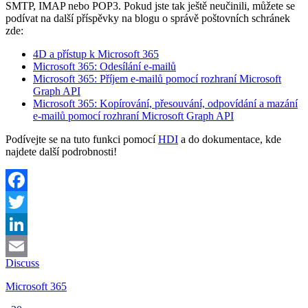
SMTP, IMAP nebo POP3. Pokud jste tak ještě neučinili, můžete se
podívat na další příspěvky na blogu o správě poštovních schránek
zde:
4D a přístup k Microsoft 365
Microsoft 365: Odesílání e-mailů
Microsoft 365: Příjem e-mailů pomocí rozhraní Microsoft
Graph API
Microsoft 365: Kopírování, přesouvání, odpovídání a mazání
e-mailů pomocí rozhraní Microsoft Graph API
Podívejte se na tuto funkci pomocí
HDI
a do dokumentace, kde
najdete další podrobnosti!
Facebook
Twitter
LinkedIn
Discuss
Email
Microsoft 365