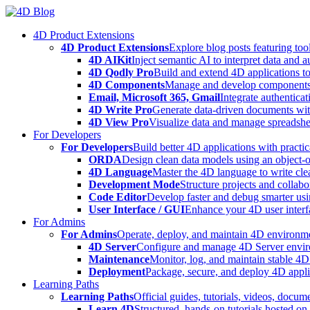
Skip
to
4D Product Extensions
content
4D Product Extensions
Explore blog posts featuring to
4D AIKit
Inject semantic AI to interpret data and 
4D Qodly Pro
Build and extend 4D applications to
4D Components
Manage and develop components
Email, Microsoft 365, Gmail
Integrate authenticat
4D Write Pro
Generate data-driven documents with
4D View Pro
Visualize data and manage spreadshee
For Developers
For Developers
Build better 4D applications with practic
ORDA
Design clean data models using an object-
4D Language
Master the 4D language to write clea
Development Mode
Structure projects and collabo
Code Editor
Develop faster and debug smarter usin
User Interface / GUI
Enhance your 4D user interfa
For Admins
For Admins
Operate, deploy, and maintain 4D environmen
4D Server
Configure and manage 4D Server enviro
Maintenance
Monitor, log, and maintain stable 4
Deployment
Package, secure, and deploy 4D applic
Learning Paths
Learning Paths
Official guides, tutorials, videos, docum
Learn 4D
Structured, hands-on tutorials hosted o