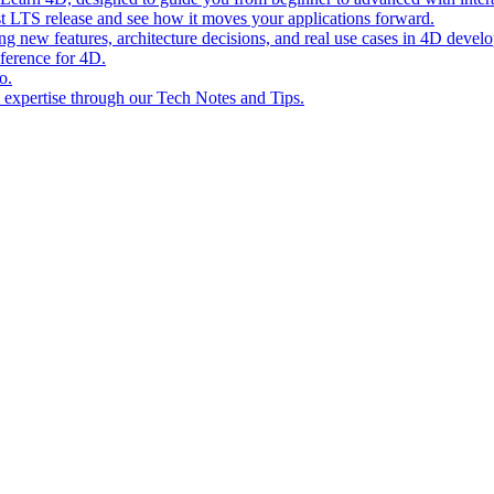
st LTS release and see how it moves your applications forward.
ing new features, architecture decisions, and real use cases in 4D devel
eference for 4D.
o.
l expertise through our Tech Notes and Tips.