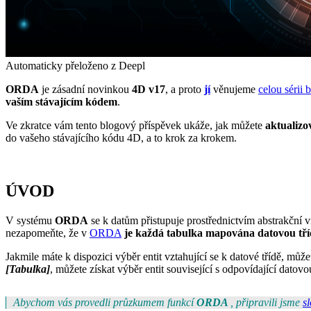
Automaticky přeloženo z Deepl
ORDA
je zásadní novinkou
4D v17
, a proto
jí
věnujeme
celou sérii
vaším stávajícím kódem
.
Ve zkratce vám tento blogový příspěvek ukáže, jak můžete
aktualizo
do vašeho stávajícího kódu 4D, a to krok za krokem.
ÚVOD
V systému
ORDA
se k datům přistupuje prostřednictvím abstrakční v
nezapomeňte, že v
ORDA
je každá tabulka mapována datovou tř
Jakmile máte k dispozici výběr entit vztahující se k datové třídě, můž
[Tabulka]
, můžete získat výběr entit související s odpovídající datov
Abychom vás provedli průzkumem funkcí
ORDA
, připravili jsme
s