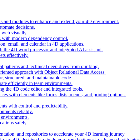
ols and modules to enhance and extend your 4D environment.
automate decisions.
 web visually.
 with modern dependency control.
ion, email, and calendar in 4D applications.
 the 4D word processor and integrated AI assistant.
ts effectively.
al patterns and technical deep dives from our blog.
oriented approach with Object Relational Data Access.
r, structured, and maintainable code.
rate efficiently in team environments.
g the 4D code editor and integrated tools.
ces with elements like forms, lists, menus, and printing options.
ts with control and predictability.
nments reliably.
D environments.
ations safely.
entation, and repositories to accelerate your 4D learning journey.
n Learn 4D, designed to guide you from beginner to advanced with intera