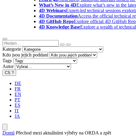
What’s New in 4D
Explore what’s new in the late
4D Webinars
Expert-led technical sessions explor
4D Documentation
Access the official technical r
4D GitHub Repo
Explore official 4D GitHub Rep
4D Knowledge Base
Explore a wealth of technica
Kategorie
Kdo jsou jejich poddaní
Tagy
Autor
CS
?
DE
FR
EN
PT
ES
IT
JA
Domů
Přechod mezi aktuálními výběry na ORDA a zpět