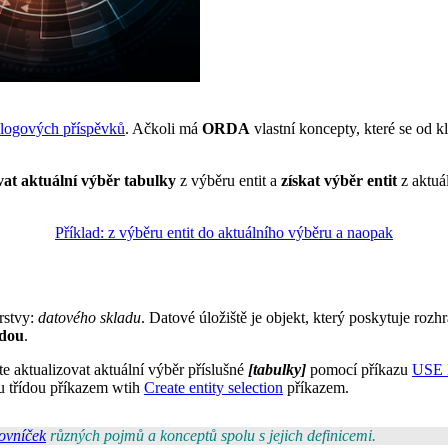
 blogových příspěvků
. Ačkoli má
ORDA
vlastní koncepty, které se od k
vat aktuální výběr tabulky
z výběru entit a
získat výběr entit
z aktu
Příklad: z výběru entit do aktuálního výběru a naopak
rstvy:
datového skladu
. Datové úložiště je objekt, který poskytuje rozh
ídou
.
ete aktualizovat aktuální výběr příslušné
[tabulky]
pomocí příkazu
USE
ou třídou příkazem wtih
Create entity selection
příkazem.
lovníček
různých pojmů a konceptů spolu s jejich definicemi.