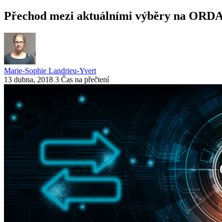
Přechod mezi aktuálními výběry na ORDA
Marie-Sophie Landrieu-Yvert
13 dubna, 2018
3 Čas na přečtení