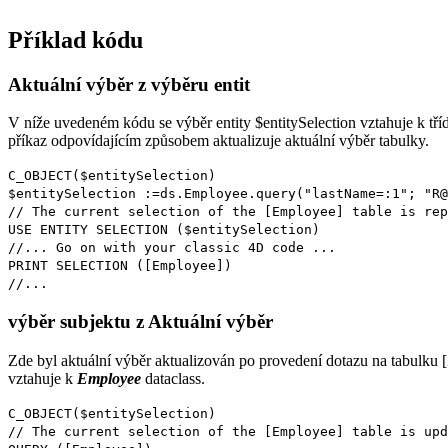
Příklad kódu
Aktuální výběr z výběru entit
V níže uvedeném kódu se výběr entity
$entitySelection
vztahuje k tří
příkaz odpovídajícím způsobem aktualizuje aktuální výběr tabulky.
C_OBJECT
(
$entitySelection
)
$entitySelection
:=
ds
.
Employee
.
query
("lastName=:1"; "R@
// The current selection of the [Employee] table is rep
USE ENTITY SELECTION
(
$entitySelection
)
//... Go on with your classic 4D code ...
PRINT SELECTION
(
[Employee]
)
//...
výběr subjektu z Aktuální výběr
Zde byl aktuální výběr aktualizován po provedení dotazu na tabulku
vztahuje k
Employee
dataclass
.
C_OBJECT
(
$entitySelection
)
// The current selection of the [Employee] table is up