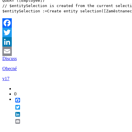
QUERY
(
[Employee]
)
// $entitySelection is created from the current selecti
$entitySelection
:=
Create entity selection
([Zaměstnanec
Facebook
Twitter
LinkedIn
Discuss
Email
Obecné
v17
0
Facebook
Twitter
LinkedIn
Email