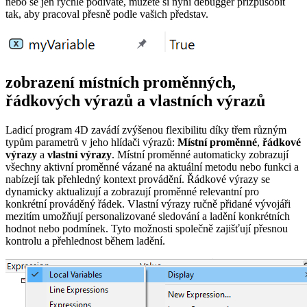
nebo se jen rychle podíváte, můžete si nyní debugger přizpůsobit
tak, aby pracoval přesně podle vašich představ.
zobrazení místních proměnných,
řádkových výrazů a vlastních výrazů
Ladicí program 4D zavádí zvýšenou flexibilitu díky třem různým
typům parametrů v jeho hlídači výrazů:
Místní proměnné
,
řádkové
výrazy
a
vlastní výrazy
. Místní proměnné automaticky zobrazují
všechny aktivní proměnné vázané na aktuální metodu nebo funkci a
nabízejí tak přehledný kontext provádění. Řádkové výrazy se
dynamicky aktualizují a zobrazují proměnné relevantní pro
konkrétní prováděný řádek. Vlastní výrazy ručně přidané vývojáři
mezitím umožňují personalizované sledování a ladění konkrétních
hodnot nebo podmínek. Tyto možnosti společně zajišťují přesnou
kontrolu a přehlednost během ladění.