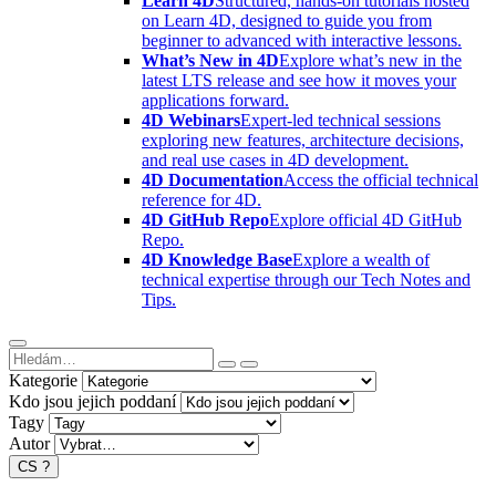
Learn 4D
Structured, hands-on tutorials hosted
on Learn 4D, designed to guide you from
beginner to advanced with interactive lessons.
What’s New in 4D
Explore what’s new in the
latest LTS release and see how it moves your
applications forward.
4D Webinars
Expert-led technical sessions
exploring new features, architecture decisions,
and real use cases in 4D development.
4D Documentation
Access the official technical
reference for 4D.
4D GitHub Repo
Explore official 4D GitHub
Repo.
4D Knowledge Base
Explore a wealth of
technical expertise through our Tech Notes and
Tips.
Kategorie
Kdo jsou jejich poddaní
Tagy
Autor
CS
?