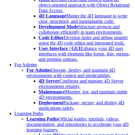
object-oriented approach with Object Relational
Data Access.
4D Language
Master the 4D language to write
clear, structured, and maintainable code.
Development Mode
Structure projects and
collaborate efficiently in team environments.
Code Editor
Develop faster and debug smarter
using the 4D code editor and integrated tools.
User Interface / GUI
Enhance your 4D user
interfaces with elements like forms, lists, menus,
and printing options.
For Admins
For Admins
Operate, deploy, and maintain 4D
environments with control and predictability.
4D Server
Configure and manage 4D Server
environments reliably.
Maintenance
Monitor, log, and maintain stable
4D environments.
Deployment
Package, secure, and deploy 4D
applications safely.
Learning Paths
Learning Paths
Official guides, tutorials, videos,
documentation, and repositories to accelerate your 4D
learning journey.