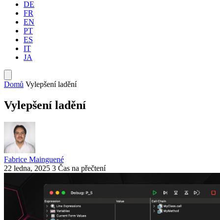
DE
FR
EN
PT
ES
IT
JA
Domů
Vylepšení ladění
Vylepšení ladění
Fabrice Mainguené
22 ledna, 2025
3 Čas na přečtení