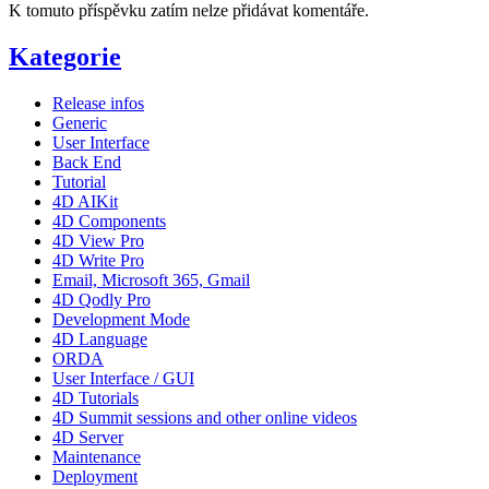
K tomuto příspěvku zatím nelze přidávat komentáře.
Kategorie
Release infos
Generic
User Interface
Back End
Tutorial
4D AIKit
4D Components
4D View Pro
4D Write Pro
Email, Microsoft 365, Gmail
4D Qodly Pro
Development Mode
4D Language
ORDA
User Interface / GUI
4D Tutorials
4D Summit sessions and other online videos
4D Server
Maintenance
Deployment