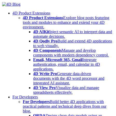
Skip
to
4D Product Extensions
content
4D Product Extensions
Explore blog posts featuring
tools and modules to enhance and extend your 4D
environment.
4D AIKit
Inject semantic AI to interpret data and
automate decisions.
4D Qodly Pro
Build and extend 4D applications
to web visually.
4D Components
Manage and develop
components with modern dependency control.
Email, Microsoft 365, Gmail
Integrate
authentication, email, and calendar in 4D
applications.
4D Write Pro
Generate data-driven
documents with the 4D word processor and
integrated AI assistant.
4D View Pro
Visualize data and manage
spreadsheets effectively.
For Developers
For Developers
Build better 4D applications with
practical patterns and technical deep dives from our
blog.
ORDA
Design clean data models using an