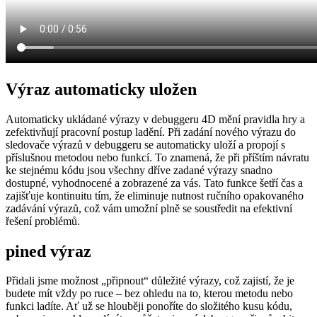
Výraz automaticky uložen
Automaticky ukládané výrazy v debuggeru 4D mění pravidla hry a
zefektivňují pracovní postup ladění. Při zadání nového výrazu do
sledovače výrazů v debuggeru se automaticky uloží a propojí s
příslušnou metodou nebo funkcí. To znamená, že při příštím návratu
ke stejnému kódu jsou všechny dříve zadané výrazy snadno
dostupné, vyhodnocené a zobrazené za vás. Tato funkce šetří čas a
zajišťuje kontinuitu tím, že eliminuje nutnost ručního opakovaného
zadávání výrazů, což vám umožní plně se soustředit na efektivní
řešení problémů.
pined výraz
Přidali jsme možnost „připnout“ důležité výrazy, což zajistí, že je
budete mít vždy po ruce – bez ohledu na to, kterou metodu nebo
funkci ladíte. Ať už se hlouběji ponoříte do složitého kusu kódu,