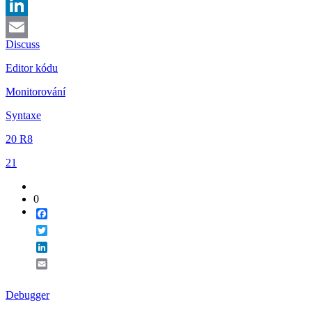
Twitter
LinkedIn
Discuss
Email
Editor kódu
Monitorování
Syntaxe
20 R8
21
0
Facebook
Twitter
LinkedIn
Email
Debugger