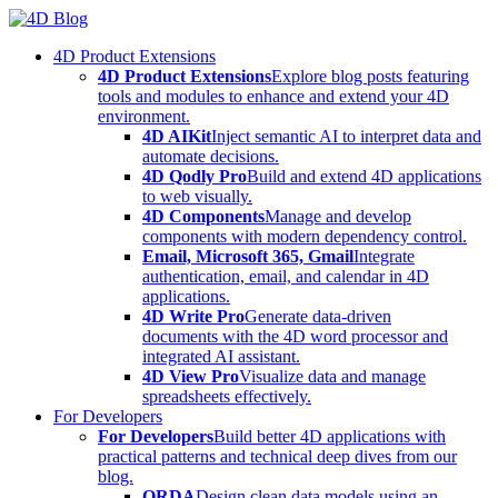
Skip
to
4D Product Extensions
content
4D Product Extensions
Explore blog posts featuring
tools and modules to enhance and extend your 4D
environment.
4D AIKit
Inject semantic AI to interpret data and
automate decisions.
4D Qodly Pro
Build and extend 4D applications
to web visually.
4D Components
Manage and develop
components with modern dependency control.
Email, Microsoft 365, Gmail
Integrate
authentication, email, and calendar in 4D
applications.
4D Write Pro
Generate data-driven
documents with the 4D word processor and
integrated AI assistant.
4D View Pro
Visualize data and manage
spreadsheets effectively.
For Developers
For Developers
Build better 4D applications with
practical patterns and technical deep dives from our
blog.
ORDA
Design clean data models using an