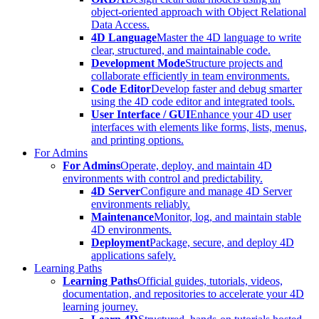
object-oriented approach with Object Relational
Data Access.
4D Language
Master the 4D language to write
clear, structured, and maintainable code.
Development Mode
Structure projects and
collaborate efficiently in team environments.
Code Editor
Develop faster and debug smarter
using the 4D code editor and integrated tools.
User Interface / GUI
Enhance your 4D user
interfaces with elements like forms, lists, menus,
and printing options.
For Admins
For Admins
Operate, deploy, and maintain 4D
environments with control and predictability.
4D Server
Configure and manage 4D Server
environments reliably.
Maintenance
Monitor, log, and maintain stable
4D environments.
Deployment
Package, secure, and deploy 4D
applications safely.
Learning Paths
Learning Paths
Official guides, tutorials, videos,
documentation, and repositories to accelerate your 4D
learning journey.