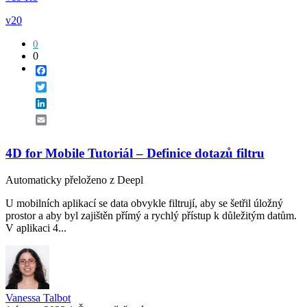
v20
0
0
Facebook
Twitter
LinkedIn
Email
4D for Mobile Tutoriál – Definice dotazů filtru
Automaticky přeloženo z Deepl
U mobilních aplikací se data obvykle filtrují, aby se šetřil úložný
prostor a aby byl zajištěn přímý a rychlý přístup k důležitým datům.
V aplikaci 4...
Vanessa Talbot