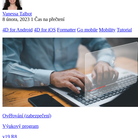
Vanessa Talbot
8 února, 2023
1 Čas na přečtení
4D for Android
4D for iOS
Formatter
Go mobile
Mobility
Tutorial
Ověřování (zabezpečení)
Výukový program
v19 R8