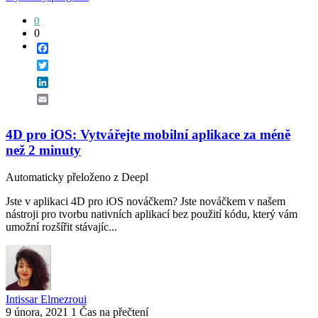
0
0
Facebook
Twitter
LinkedIn
Email
4D pro iOS: Vytvářejte mobilní aplikace za méně
než 2 minuty
Automaticky přeloženo z Deepl
Jste v aplikaci 4D pro iOS nováčkem? Jste nováčkem v našem
nástroji pro tvorbu nativních aplikací bez použití kódu, který vám
umožní rozšířit stávajíc...
Intissar Elmezroui
9 února, 2021
1 Čas na přečtení