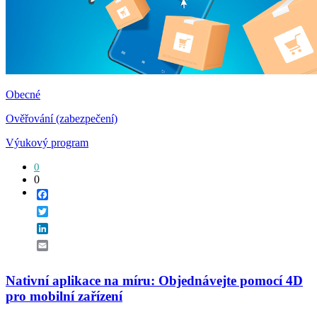
Obecné
Ověřování (zabezpečení)
Výukový program
0
0
Facebook
Twitter
LinkedIn
Email
Nativní aplikace na míru: Objednávejte pomocí 4D
pro mobilní zařízení