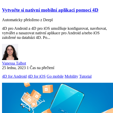
Vytvořte si nativní mobilní aplikaci pomocí 4D
Automaticky přeloženo z Deepl
4D pro Android a 4D pro iOS umožňuje konfigurovat, navrhovat,
vytvářet a nasazovat nativní aplikace pro Android a/nebo iOS
založené na databázi 4D. Po...
Vanessa Talbot
25 ledna, 2023
1 Čas na přečtení
4D for Android
4D for iOS
Go mobile
Mobility
Tutorial