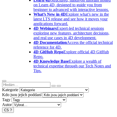
Learn 4D
Structured, hands-on tutorials hosted
on Learn 4D, designed to guide you from
beginner to advanced with interactive lessons.
What’s New in 4D
Explore what’s new in the
latest LTS release and see how it moves your
applications forward.
4D Webinars
Expert-led technical sessions
exploring new features, architecture decisions,
and real use cases in 4D development.
4D Documentation
Access the official technical
reference for 4D.
4D GitHub Repo
Explore official 4D GitHub
Repo.
4D Knowledge Base
Explore a wealth of
technical expertise through our Tech Notes and
Tips.
Kategorie
Kdo jsou jejich poddaní
Tagy
Autor
CS
?