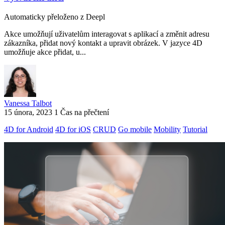
Automaticky přeloženo z Deepl
Akce umožňují uživatelům interagovat s aplikací a změnit adresu
zákazníka, přidat nový kontakt a upravit obrázek. V jazyce 4D
umožňuje akce přidat, u...
Vanessa Talbot
15 února, 2023
1 Čas na přečtení
4D for Android
4D for iOS
CRUD
Go mobile
Mobility
Tutorial