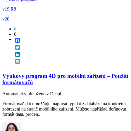
v19 R8
v20
0
0
Facebook
Twitter
LinkedIn
Email
Výukový program 4D pro mobilní zařízení – Použití
formátovačů
Automaticky přeloženo z Deepl
Formátovač dat umožňuje mapovat typ dat z databáze na konkrétní
zobrazení na straně mobilního zařízení. Můžete například definovat
formát data, procen...