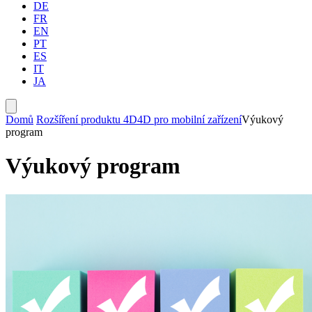
DE
FR
EN
PT
ES
IT
JA
Domů
Rozšíření produktu 4D
4D pro mobilní zařízení
Výukový
program
Výukový program