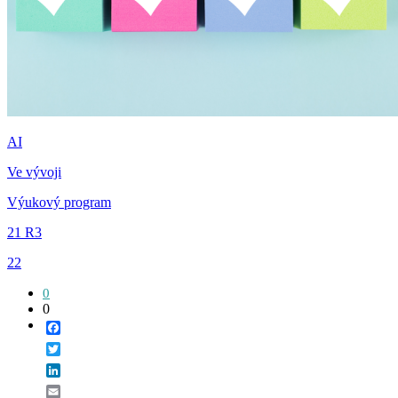
AI
Ve vývoji
Výukový program
21 R3
22
0
0
Facebook
Twitter
LinkedIn
Email