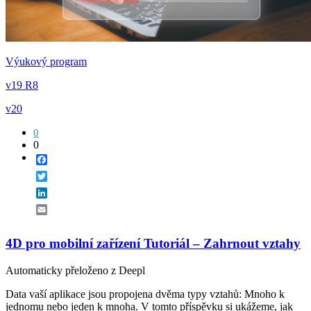
Výukový program
v19 R8
v20
0
0
Facebook
Twitter
LinkedIn
Email
4D pro mobilní zařízení Tutoriál – Zahrnout vztahy
Automaticky přeloženo z Deepl
Data vaší aplikace jsou propojena dvěma typy vztahů: Mnoho k
jednomu nebo jeden k mnoha. V tomto příspěvku si ukážeme, jak