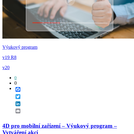
Výukový program
v19 R8
v20
0
0
Facebook
Twitter
LinkedIn
Email
4D pro mobilní zařízení – Výukový program –
Vytváření akcí