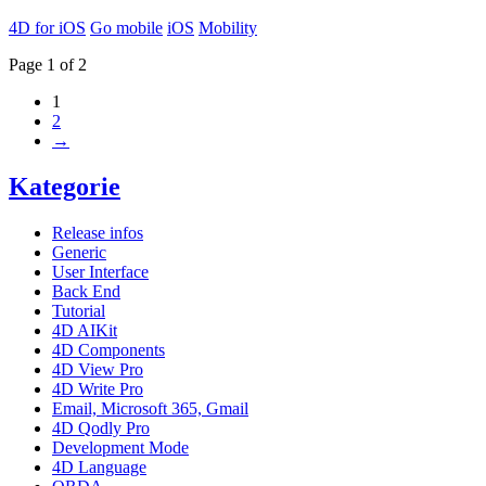
4D for iOS
Go mobile
iOS
Mobility
Page 1 of 2
1
2
→
Kategorie
Release infos
Generic
User Interface
Back End
Tutorial
4D AIKit
4D Components
4D View Pro
4D Write Pro
Email, Microsoft 365, Gmail
4D Qodly Pro
Development Mode
4D Language