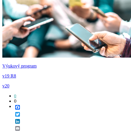
Výukový program
v19 R8
v20
0
0
Facebook
Twitter
LinkedIn
Email