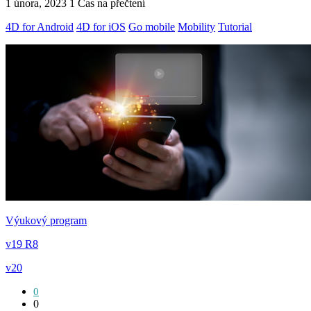
1 února, 2023
1 Čas na přečtení
4D for Android
4D for iOS
Go mobile
Mobility
Tutorial
Výukový program
v19 R8
v20
0
0