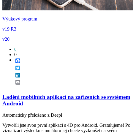
Výukový program
v19 R3
v20
0
0
Facebook
Twitter
LinkedIn
Email
Ladění mobilních aplikací na zařízeních se systémem
Android
Automaticky přeloženo z Deepl
Vytvořili jste svou první aplikaci s 4D pro Android. Gratulujeme! Po
vizualizaci výsledku simulátoru jej chcete vyzkoušet na svém