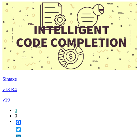
Sintaxe
v18 R4
v19
0
0
Facebook
Twitter
LinkedIn