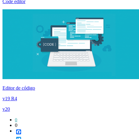
Code editor
Editor de código
v19 R4
v20
0
0
Facebook