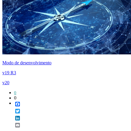
Modo de desenvolvimento
v19 R3
v20
0
0
Facebook
Twitter
LinkedIn
Email