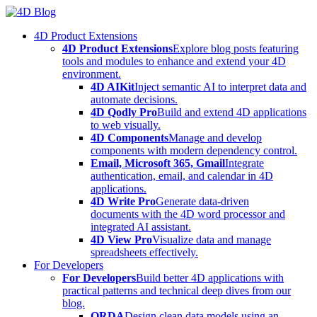
Skip
to
4D Product Extensions
content
4D Product Extensions
Explore blog posts featuring
tools and modules to enhance and extend your 4D
environment.
4D AIKit
Inject semantic AI to interpret data and
automate decisions.
4D Qodly Pro
Build and extend 4D applications
to web visually.
4D Components
Manage and develop
components with modern dependency control.
Email, Microsoft 365, Gmail
Integrate
authentication, email, and calendar in 4D
applications.
4D Write Pro
Generate data-driven
documents with the 4D word processor and
integrated AI assistant.
4D View Pro
Visualize data and manage
spreadsheets effectively.
For Developers
For Developers
Build better 4D applications with
practical patterns and technical deep dives from our
blog.
ORDA
Design clean data models using an