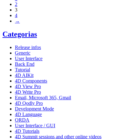
2
3
4
→
Categorias
Release infos
Generic
User Interface
Back End
Tutorial
4D AIKit
4D Components
4D View Pro
4D Write Pro
Email, Microsoft 365, Gmail
4D Qodly Pro
Development Mode
4D Language
ORDA
User Interface / GUI
4D Tutorials
4D Summit sessions and other online videos