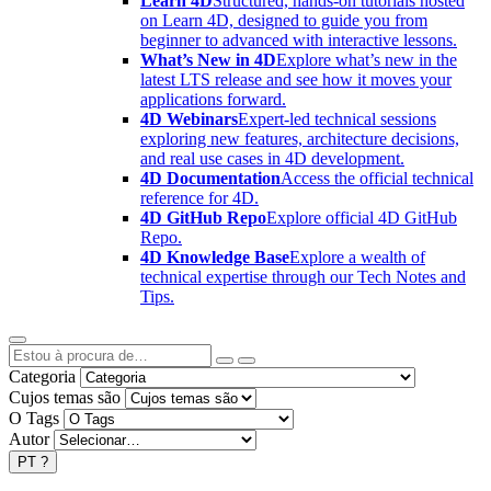
Learn 4D
Structured, hands-on tutorials hosted
on Learn 4D, designed to guide you from
beginner to advanced with interactive lessons.
What’s New in 4D
Explore what’s new in the
latest LTS release and see how it moves your
applications forward.
4D Webinars
Expert-led technical sessions
exploring new features, architecture decisions,
and real use cases in 4D development.
4D Documentation
Access the official technical
reference for 4D.
4D GitHub Repo
Explore official 4D GitHub
Repo.
4D Knowledge Base
Explore a wealth of
technical expertise through our Tech Notes and
Tips.
Categoria
Cujos temas são
O Tags
Autor
PT
?