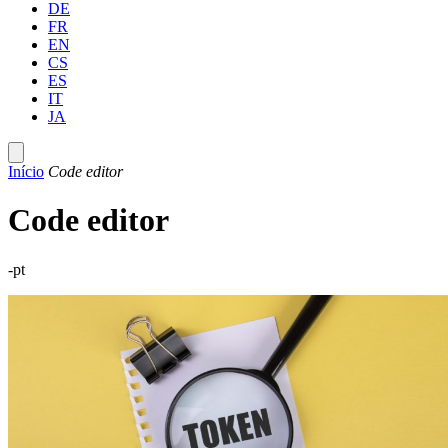
DE
FR
EN
CS
ES
IT
JA
Início
Code editor
Code editor
-pt