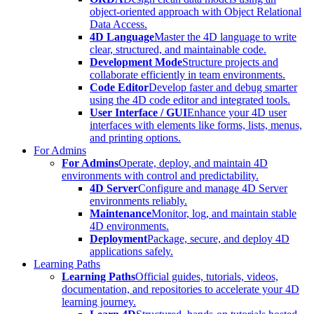
object-oriented approach with Object Relational
Data Access.
4D Language
Master the 4D language to write
clear, structured, and maintainable code.
Development Mode
Structure projects and
collaborate efficiently in team environments.
Code Editor
Develop faster and debug smarter
using the 4D code editor and integrated tools.
User Interface / GUI
Enhance your 4D user
interfaces with elements like forms, lists, menus,
and printing options.
For Admins
For Admins
Operate, deploy, and maintain 4D
environments with control and predictability.
4D Server
Configure and manage 4D Server
environments reliably.
Maintenance
Monitor, log, and maintain stable
4D environments.
Deployment
Package, secure, and deploy 4D
applications safely.
Learning Paths
Learning Paths
Official guides, tutorials, videos,
documentation, and repositories to accelerate your 4D
learning journey.