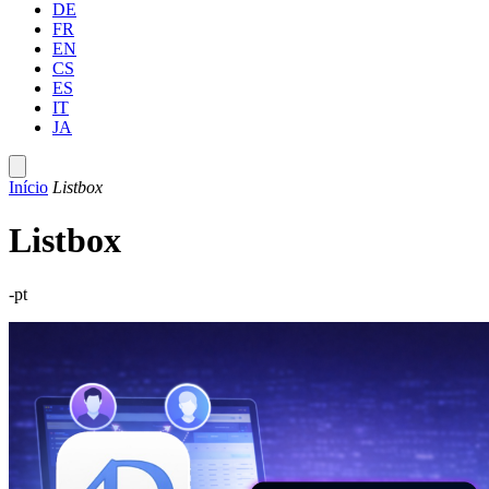
DE
FR
EN
CS
ES
IT
JA
Início
Listbox
Listbox
-pt