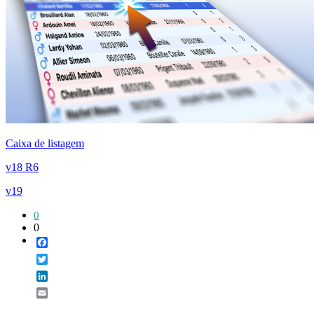
Caixa de listagem
v18 R6
v19
0
0
Facebook
Twitter
LinkedIn
Email