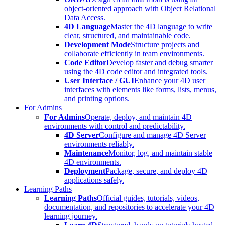
object-oriented approach with Object Relational
Data Access.
4D Language
Master the 4D language to write
clear, structured, and maintainable code.
Development Mode
Structure projects and
collaborate efficiently in team environments.
Code Editor
Develop faster and debug smarter
using the 4D code editor and integrated tools.
User Interface / GUI
Enhance your 4D user
interfaces with elements like forms, lists, menus,
and printing options.
For Admins
For Admins
Operate, deploy, and maintain 4D
environments with control and predictability.
4D Server
Configure and manage 4D Server
environments reliably.
Maintenance
Monitor, log, and maintain stable
4D environments.
Deployment
Package, secure, and deploy 4D
applications safely.
Learning Paths
Learning Paths
Official guides, tutorials, videos,
documentation, and repositories to accelerate your 4D
learning journey.