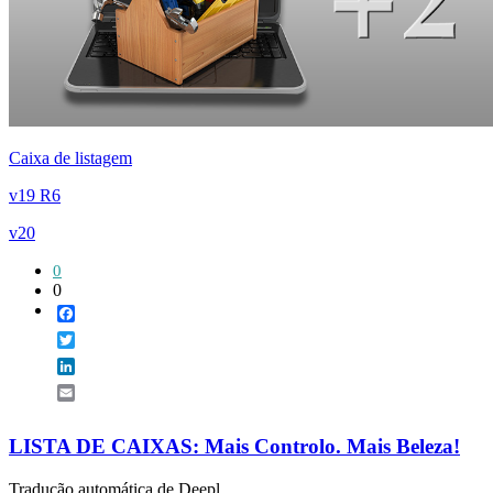
Caixa de listagem
v19 R6
v20
0
0
Facebook
Twitter
LinkedIn
Email
LISTA DE CAIXAS: Mais Controlo. Mais Beleza!
Tradução automática de Deepl