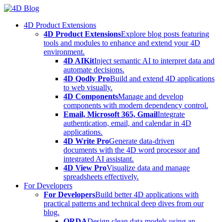
Skip
to
4D Product Extensions
content
4D Product Extensions
Explore blog posts featuring
tools and modules to enhance and extend your 4D
environment.
4D AIKit
Inject semantic AI to interpret data and
automate decisions.
4D Qodly Pro
Build and extend 4D applications
to web visually.
4D Components
Manage and develop
components with modern dependency control.
Email, Microsoft 365, Gmail
Integrate
authentication, email, and calendar in 4D
applications.
4D Write Pro
Generate data-driven
documents with the 4D word processor and
integrated AI assistant.
4D View Pro
Visualize data and manage
spreadsheets effectively.
For Developers
For Developers
Build better 4D applications with
practical patterns and technical deep dives from our
blog.
ORDA
Design clean data models using an