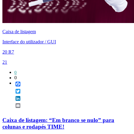
Caixa de listagem
Interface do utilizador / GUI
20 R7
21
0
0
Facebook
Twitter
LinkedIn
Email
Caixa de listagem: “Em branco se nulo” para
colunas e rodapés TIME!