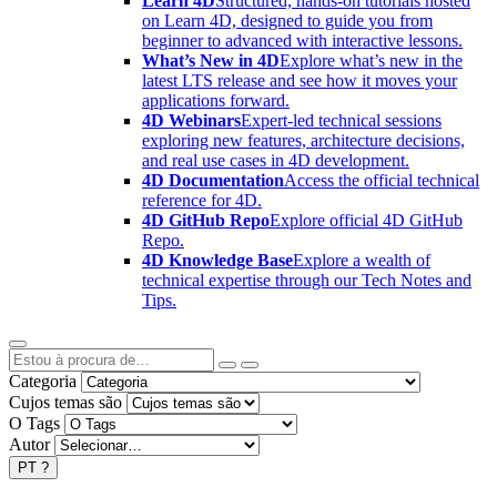
Learn 4D
Structured, hands-on tutorials hosted
on Learn 4D, designed to guide you from
beginner to advanced with interactive lessons.
What’s New in 4D
Explore what’s new in the
latest LTS release and see how it moves your
applications forward.
4D Webinars
Expert-led technical sessions
exploring new features, architecture decisions,
and real use cases in 4D development.
4D Documentation
Access the official technical
reference for 4D.
4D GitHub Repo
Explore official 4D GitHub
Repo.
4D Knowledge Base
Explore a wealth of
technical expertise through our Tech Notes and
Tips.
Categoria
Cujos temas são
O Tags
Autor
PT
?