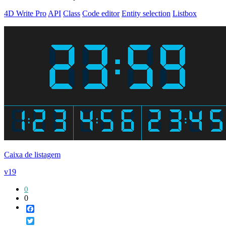
4D Write Pro
API
Class
Code editor
Entity selection
Listbox
Caixa de listagem
v19
0
0
Facebook
Twitter