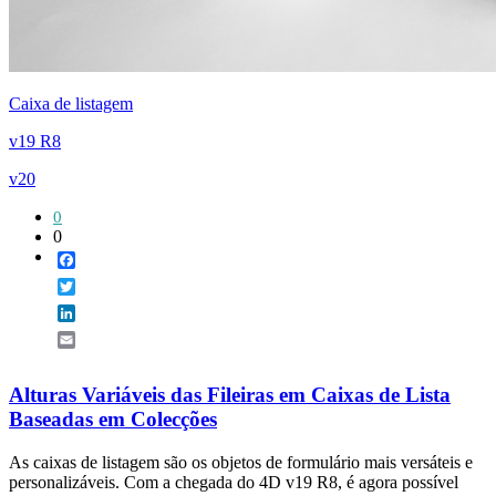
Caixa de listagem
v19 R8
v20
0
0
Facebook
Twitter
LinkedIn
Email
Alturas Variáveis das Fileiras em Caixas de Lista
Baseadas em Colecções
As caixas de listagem são os objetos de formulário mais versáteis e
personalizáveis. Com a chegada do 4D v19 R8, é agora possível