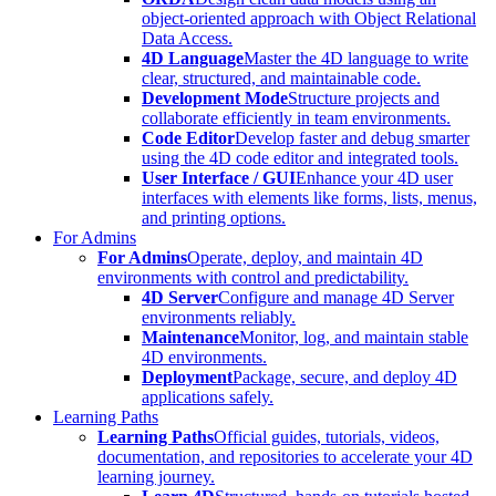
object-oriented approach with Object Relational
Data Access.
4D Language
Master the 4D language to write
clear, structured, and maintainable code.
Development Mode
Structure projects and
collaborate efficiently in team environments.
Code Editor
Develop faster and debug smarter
using the 4D code editor and integrated tools.
User Interface / GUI
Enhance your 4D user
interfaces with elements like forms, lists, menus,
and printing options.
For Admins
For Admins
Operate, deploy, and maintain 4D
environments with control and predictability.
4D Server
Configure and manage 4D Server
environments reliably.
Maintenance
Monitor, log, and maintain stable
4D environments.
Deployment
Package, secure, and deploy 4D
applications safely.
Learning Paths
Learning Paths
Official guides, tutorials, videos,
documentation, and repositories to accelerate your 4D
learning journey.