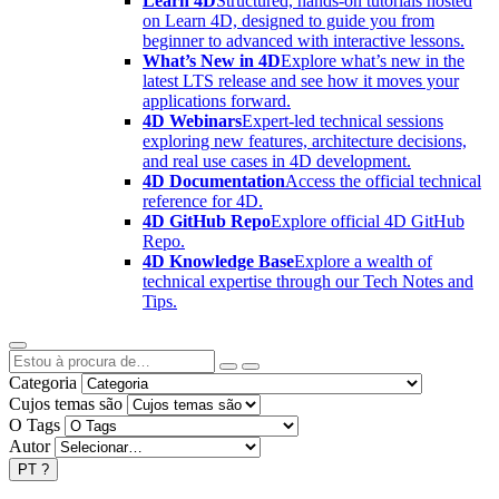
Learn 4D
Structured, hands-on tutorials hosted
on Learn 4D, designed to guide you from
beginner to advanced with interactive lessons.
What’s New in 4D
Explore what’s new in the
latest LTS release and see how it moves your
applications forward.
4D Webinars
Expert-led technical sessions
exploring new features, architecture decisions,
and real use cases in 4D development.
4D Documentation
Access the official technical
reference for 4D.
4D GitHub Repo
Explore official 4D GitHub
Repo.
4D Knowledge Base
Explore a wealth of
technical expertise through our Tech Notes and
Tips.
Categoria
Cujos temas são
O Tags
Autor
PT
?