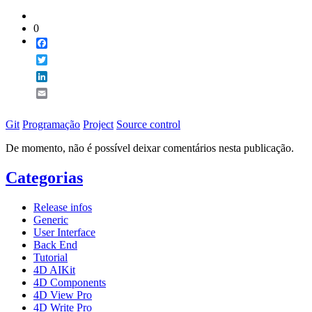
0
Facebook
Twitter
LinkedIn
Email
Git
Programação
Project
Source control
De momento, não é possível deixar comentários nesta publicação.
Categorias
Release infos
Generic
User Interface
Back End
Tutorial
4D AIKit
4D Components
4D View Pro
4D Write Pro