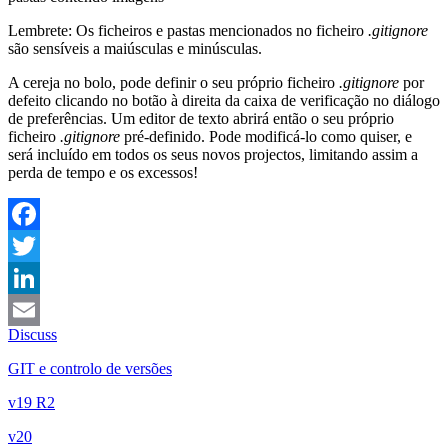
Lembrete: Os ficheiros e pastas mencionados no ficheiro
.gitignore
são sensíveis a maiúsculas e minúsculas.
A cereja no bolo, pode definir o seu próprio ficheiro
.gitignore
por
defeito clicando no botão à direita da caixa de verificação no diálogo
de preferências. Um editor de texto abrirá então o seu próprio
ficheiro
.gitignore
pré-definido. Pode modificá-lo como quiser, e
será incluído em todos os seus novos projectos, limitando assim a
perda de tempo e os excessos!
Facebook
Twitter
LinkedIn
Discuss
Email
GIT e controlo de versões
v19 R2
v20