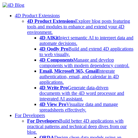
Skip
to
4D Product Extensions
content
4D Product Extensions
Explore blog posts featuring
tools and modules to enhance and extend your 4D
environment.
4D AIKit
Inject semantic AI to interpret data and
automate decisions.
4D Qodly Pro
Build and extend 4D applications
to web visually.
4D Components
Manage and develop
components with modern dependency control.
Email, Microsoft 365, Gmail
Integrate
authentication, email, and calendar in 4D
applications.
4D Write Pro
Generate data-driven
documents with the 4D word processor and
integrated AI assistant.
4D View Pro
Visualize data and manage
spreadsheets effectively.
For Developers
For Developers
Build better 4D applications with
practical patterns and technical deep dives from our
blog.
ORDA
Design clean data models using an