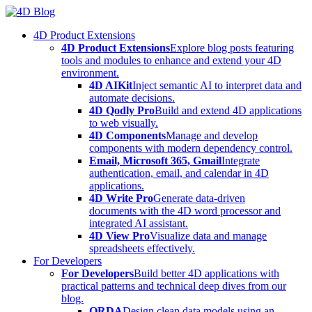
Skip
to
4D Product Extensions
content
4D Product Extensions
Explore blog posts featuring
tools and modules to enhance and extend your 4D
environment.
4D AIKit
Inject semantic AI to interpret data and
automate decisions.
4D Qodly Pro
Build and extend 4D applications
to web visually.
4D Components
Manage and develop
components with modern dependency control.
Email, Microsoft 365, Gmail
Integrate
authentication, email, and calendar in 4D
applications.
4D Write Pro
Generate data-driven
documents with the 4D word processor and
integrated AI assistant.
4D View Pro
Visualize data and manage
spreadsheets effectively.
For Developers
For Developers
Build better 4D applications with
practical patterns and technical deep dives from our
blog.
ORDA
Design clean data models using an