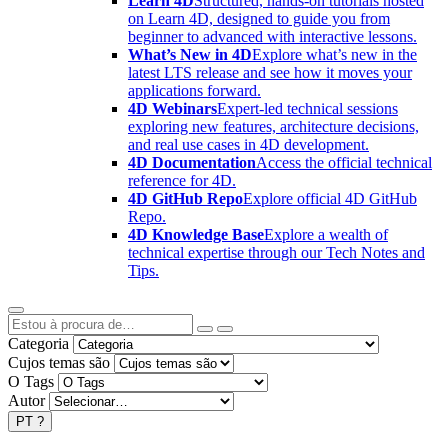
Learn 4D
Structured, hands-on tutorials hosted
on Learn 4D, designed to guide you from
beginner to advanced with interactive lessons.
What’s New in 4D
Explore what’s new in the
latest LTS release and see how it moves your
applications forward.
4D Webinars
Expert-led technical sessions
exploring new features, architecture decisions,
and real use cases in 4D development.
4D Documentation
Access the official technical
reference for 4D.
4D GitHub Repo
Explore official 4D GitHub
Repo.
4D Knowledge Base
Explore a wealth of
technical expertise through our Tech Notes and
Tips.
Categoria
Cujos temas são
O Tags
Autor
PT
?