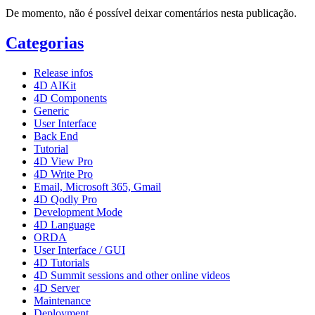
De momento, não é possível deixar comentários nesta publicação.
Categorias
Release infos
4D AIKit
4D Components
Generic
User Interface
Back End
Tutorial
4D View Pro
4D Write Pro
Email, Microsoft 365, Gmail
4D Qodly Pro
Development Mode
4D Language
ORDA
User Interface / GUI
4D Tutorials
4D Summit sessions and other online videos
4D Server
Maintenance
Deployment