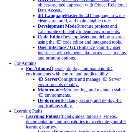
object-oriented approach with Object Relational
Data Access.
4D Language
Master the 4D language to write
clear, structured, and maintainable code.
Development Mode
Structure projects and
collaborate efficiently in team environments.
Code Editor
Develop faster and debug smarter
using the 4D code editor and integrated tools.
User Interface / GUI
Enhance your 4D user
interfaces with elements like forms, lists, menus,
and printing options.
For Admins
For Admins
Operate, deploy, and maintain 4D
environments with control and predictability.
4D Server
Configure and manage 4D Server
environments reliably.
Maintenance
Monitor, log, and maintain stable
4D environments.
Deployment
Package, secure, and deploy 4D
applications safely.
Learning Paths
Learning Paths
Official guides, tutorials, videos,
documentation, and repositories to accelerate your 4D
learning journey.