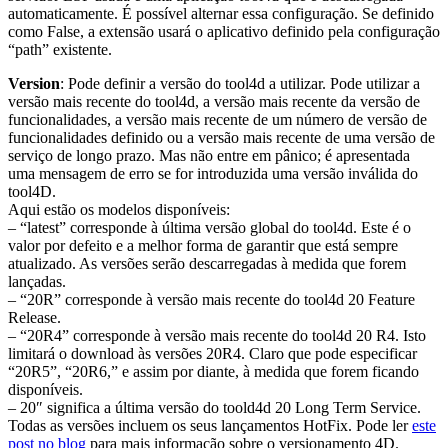
automaticamente. É possível alternar essa configuração. Se definido
como False, a extensão usará o aplicativo definido pela configuração
“path” existente.
Version
: Pode definir a versão do tool4d a utilizar. Pode utilizar a
versão mais recente do tool4d, a versão mais recente da versão de
funcionalidades, a versão mais recente de um número de versão de
funcionalidades definido ou a versão mais recente de uma versão de
serviço de longo prazo. Mas não entre em pânico; é apresentada
uma mensagem de erro se for introduzida uma versão inválida do
tool4D.
Aqui estão os modelos disponíveis:
– “latest” corresponde à última versão global do tool4d. Este é o
valor por defeito e a melhor forma de garantir que está sempre
atualizado. As versões serão descarregadas à medida que forem
lançadas.
– “20R” corresponde à versão mais recente do tool4d 20 Feature
Release.
– “20R4” corresponde à versão mais recente do tool4d 20 R4. Isto
limitará o download às versões 20R4. Claro que pode especificar
“20R5”, “20R6,” e assim por diante, à medida que forem ficando
disponíveis.
– 20″ significa a última versão do toold4d 20 Long Term Service.
Todas as versões incluem os seus lançamentos HotFix. Pode ler
este
post no blog
para mais informação sobre o versionamento 4D.