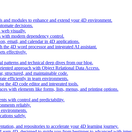
ols and modules to enhance and extend your 4D environment.
automate decisions.
 web visually.
 with modern dependency control.
ion, email, and calendar in 4D applications.
 the 4D word processor and integrated AI assistant.
ts effectively.
al patterns and technical deep dives from our blog.
oriented approach with Object Relational Data Access.
r, structured, and maintainable code.
rate efficiently in team environments.
g the 4D code editor and integrated tools.
ces with elements like forms, lists, menus, and printing options.
ts with control and predictability.
nments reliably.
D environments.
ations safely.
entation, and repositories to accelerate your 4D learning journey.
n Learn 4D, designed to guide you from beginner to advanced with intera