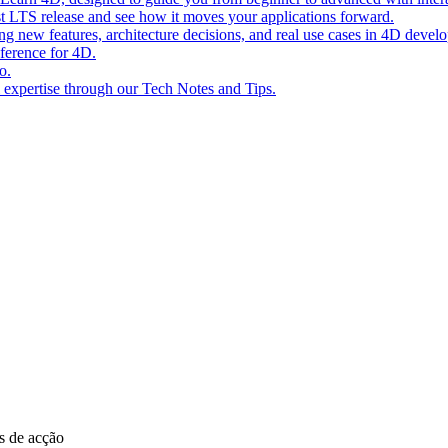
st LTS release and see how it moves your applications forward.
ing new features, architecture decisions, and real use cases in 4D devel
eference for 4D.
o.
l expertise through our Tech Notes and Tips.
s de acção