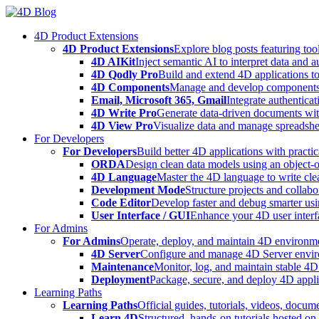
Skip
to
4D Product Extensions
content
4D Product Extensions
Explore blog posts featuring to
4D AIKit
Inject semantic AI to interpret data and 
4D Qodly Pro
Build and extend 4D applications to
4D Components
Manage and develop components
Email, Microsoft 365, Gmail
Integrate authenticat
4D Write Pro
Generate data-driven documents with
4D View Pro
Visualize data and manage spreadshee
For Developers
For Developers
Build better 4D applications with practic
ORDA
Design clean data models using an object-
4D Language
Master the 4D language to write clea
Development Mode
Structure projects and collabo
Code Editor
Develop faster and debug smarter usin
User Interface / GUI
Enhance your 4D user interfa
For Admins
For Admins
Operate, deploy, and maintain 4D environmen
4D Server
Configure and manage 4D Server enviro
Maintenance
Monitor, log, and maintain stable 4
Deployment
Package, secure, and deploy 4D applic
Learning Paths
Learning Paths
Official guides, tutorials, videos, docum
Learn 4D
Structured, hands-on tutorials hosted o