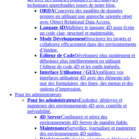
techniques approfondies issues de notre blog.
ORDA
Concevez des modèles de données
propres en utilisant une approche orientée objet
avec Object Relational Data Access.
Langage 4D
Maîtrisez le langage 4D pour écrire
un code clair, structuré et maintenable.
Mode Développement
Structurez les projets et
collaborez efficacement dans des environnements
d’équipe.
Éditeur de Code
Développez plus rapidement et
déboguez plus intelligemment en utilisant
l’éditeur de code 4D et les outils intégrés.
Interface Utilisateur / GUI
Améliorez vos
interfaces utilisateur 4D avec des éléments tels
que des formulaires, des listes, des menus et des
options d’impression.
Pour les administrateurs
Pour les administrateurs
Exploitez, déployez et
maintenez des environnements 4D avec contrôle et
prévisibilité.
4D Server
Configurez et gérez des
environnements 4D Server de manière fiable.
Maintenance
Surveillez, journalisez et maintenez
des environnements 4D stables.