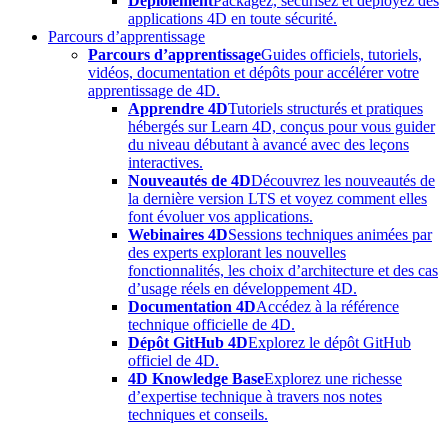
Déploiement
Packagez, sécurisez et déployez des
applications 4D en toute sécurité.
Parcours d’apprentissage
Parcours d’apprentissage
Guides officiels, tutoriels,
vidéos, documentation et dépôts pour accélérer votre
apprentissage de 4D.
Apprendre 4D
Tutoriels structurés et pratiques
hébergés sur Learn 4D, conçus pour vous guider
du niveau débutant à avancé avec des leçons
interactives.
Nouveautés de 4D
Découvrez les nouveautés de
la dernière version LTS et voyez comment elles
font évoluer vos applications.
Webinaires 4D
Sessions techniques animées par
des experts explorant les nouvelles
fonctionnalités, les choix d’architecture et des cas
d’usage réels en développement 4D.
Documentation 4D
Accédez à la référence
technique officielle de 4D.
Dépôt GitHub 4D
Explorez le dépôt GitHub
officiel de 4D.
4D Knowledge Base
Explorez une richesse
d’expertise technique à travers nos notes
techniques et conseils.