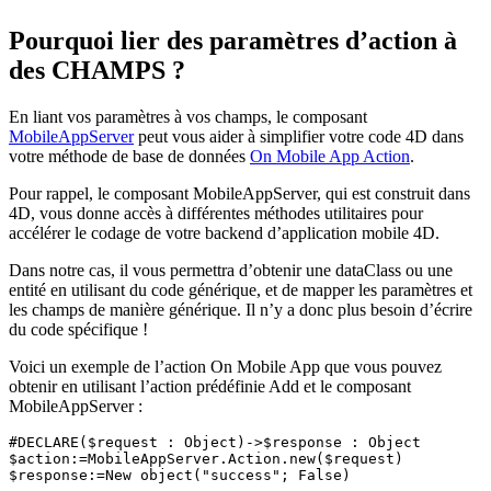
Pourquoi lier des paramètres d’action à
des CHAMPS ?
En liant vos paramètres à vos champs, le composant
MobileAppServer
peut vous aider à simplifier votre code 4D dans
votre méthode de base de données
On Mobile App Action
.
Pour rappel, le composant MobileAppServer, qui est construit dans
4D, vous donne accès à différentes méthodes utilitaires pour
accélérer le codage de votre backend d’application mobile 4D.
Dans notre cas, il vous permettra d’obtenir une dataClass ou une
entité en utilisant du code générique, et de mapper les paramètres et
les champs de manière générique. Il n’y a donc plus besoin d’écrire
du code spécifique !
Voici un exemple de l’action On Mobile App que vous pouvez
obtenir en utilisant l’action prédéfinie Add et le composant
MobileAppServer :
#DECLARE
(
$request
 : 
Object
)->
$response
 : 
Object
$action
:=
MobileAppServer
.
Action
.
new
$response
:=
New object
("success"; 
False
)
