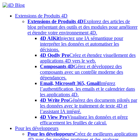
Skip
to
Extensions de Produits 4D
content
Extensions de Produits 4D
Explorez des articles de
blog présentant des outils et des modules pour améliorer
et étendre votre environnement 4D.
4D AIKit
Injectez une IA sémantique pour
interpréter les données et automatiser les
décisions.
4D Qodly Pro
Créez et étendez visuellement des
applications 4D vers le web.
Composants 4D
Gérez et développez des
composants avec un contrôle moderne des
dépendances.
Email, Microsoft 365, Gmail
Intégrez
l’authentification, les emails et le calendrier dans
les applications 4D.
4D Write Pro
Générez des documents pilotés par
les données avec le traitement de texte 4D et
l’assistant IA intégré.
4D View Pro
Visualisez les données et gérez
efficacement les feuilles de calcul.
Pour les développeurs
Pour les développeurs
Créez de meilleures applications
4D avec des modèles pratiques et des analyses