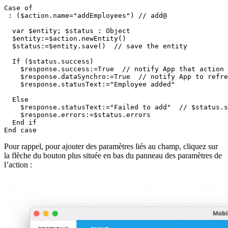
Case of
 : (
$action
.
name
="addEmployees") 
  var
$entity
; 
$status
 : 
Object
  $entity
:=
$action
.
newEntity
  $status
:=
$entity
.
save
()  
  If
 (
$status
.
success
    $response
.
success
:=
True
// notify App that action 
    $response
.
dataSynchro
:=
True
// notify App to refre
    $response
.
statusText
:="Employee added"

  Else
    $response
.
statusText
:="Failed to add"  
// $status.s
    $response
.
errors
:=
$status
.
errors
  End if
End case
Pour rappel, pour ajouter des paramètres liés au champ, cliquez sur
la flèche du bouton plus située en bas du panneau des paramètres de
l’action :