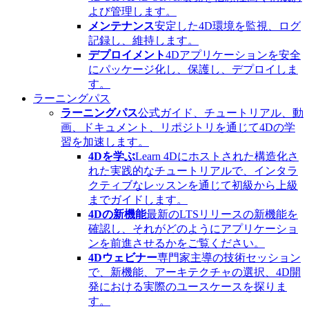
よび管理します。
メンテナンス
安定した4D環境を監視、ログ
記録し、維持します。
デプロイメント
4Dアプリケーションを安全
にパッケージ化し、保護し、デプロイしま
す。
ラーニングパス
ラーニングパス
公式ガイド、チュートリアル、動
画、ドキュメント、リポジトリを通じて4Dの学
習を加速します。
4Dを学ぶ
Learn 4Dにホストされた構造化さ
れた実践的なチュートリアルで、インタラ
クティブなレッスンを通じて初級から上級
までガイドします。
4Dの新機能
最新のLTSリリースの新機能を
確認し、それがどのようにアプリケーショ
ンを前進させるかをご覧ください。
4Dウェビナー
専門家主導の技術セッション
で、新機能、アーキテクチャの選択、4D開
発における実際のユースケースを探りま
す。