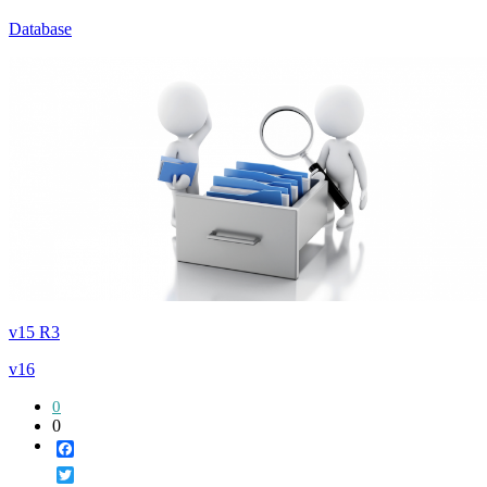
Database
v15 R3
v16
0
0
Facebook
Twitter