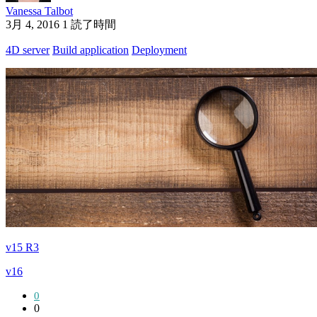
Vanessa Talbot
3月 4, 2016
1 読了時間
4D server
Build application
Deployment
v15 R3
v16
0
0