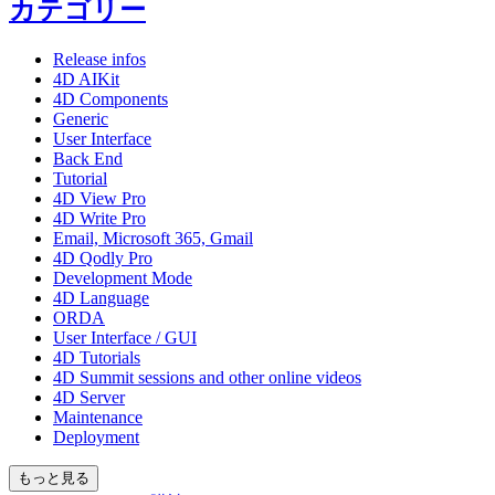
カテゴリー
Release infos
4D AIKit
4D Components
Generic
User Interface
Back End
Tutorial
4D View Pro
4D Write Pro
Email, Microsoft 365, Gmail
4D Qodly Pro
Development Mode
4D Language
ORDA
User Interface / GUI
4D Tutorials
4D Summit sessions and other online videos
4D Server
Maintenance
Deployment
もっと見る