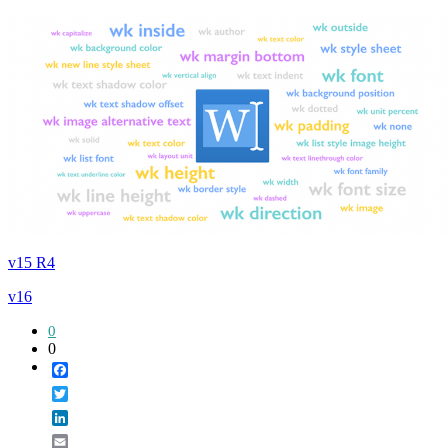
v15 R4
v16
0
0
Facebook
Twitter
LinkedIn
Email