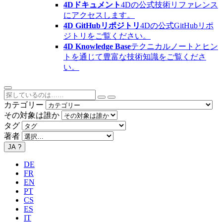
4Dドキュメント
4Dの公式技術リファレンス
にアクセスします。
4D GitHubリポジトリ
4Dの公式GitHubリポ
ジトリをご覧ください。
4D Knowledge Base
テクニカルノートとヒン
トを通じて豊富な技術知識をご覧くださ
い。
カテゴリー
その対象は誰か
タグ
著者
JA
?
DE
FR
EN
PT
CS
ES
IT