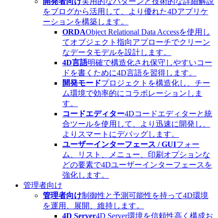
開発者向け
実用的なパターンと技術的な詳細解説
をブログから活用して、より優れた4Dアプリケ
ーションを構築します。
ORDA
Object Relational Data Accessを使用し
てオブジェクト指向アプローチでクリーン
なデータモデルを設計します。
4D言語
明確で構造化され保守しやすいコー
ドを書くために4D言語を習得します。
開発モード
プロジェクトを構造化し、チー
ム環境で効率的にコラボレーションしま
す。
コードエディター
4Dコードエディターと統
合ツールを使用して、より迅速に開発し、
よりスマートにデバッグします。
ユーザーインターフェース / GUI
フォー
ム、リスト、メニュー、印刷オプションな
どの要素で4Dユーザーインターフェースを
強化します。
管理者向け
管理者向け
制御性と予測可能性を持って4D環境
を運用、展開、維持します。
4D Server
4D Server環境を信頼性高く構成お