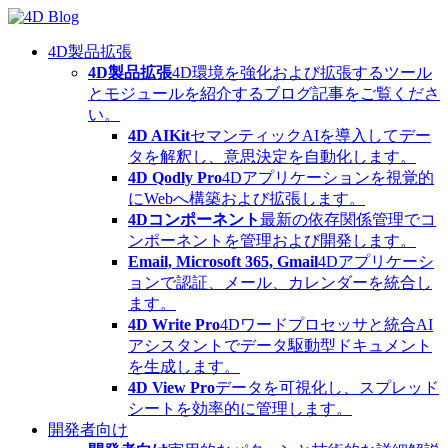
Skip
to
content
4D製品拡張
4D製品拡張
4D環境を強化および拡張するツール
とモジュールを紹介するブログ記事をご覧くださ
い。
4D AIKit
セマンティックAIを導入してデー
タを解釈し、意思決定を自動化します。
4D Qodly Pro
4Dアプリケーションを視覚的
にWebへ構築および拡張します。
4Dコンポーネント
最新の依存関係管理でコ
ンポーネントを管理および開発します。
Email, Microsoft 365, Gmail
4Dアプリケーシ
ョンで認証、メール、カレンダーを統合し
ます。
4D Write Pro
4Dワードプロセッサと統合AI
アシスタントでデータ駆動型ドキュメント
を生成します。
4D View Pro
データを可視化し、スプレッド
シートを効率的に管理します。
開発者向け