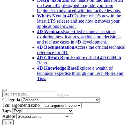
Learn 4D
Structured, hands-on tutorials hosted
on Learn 4D, designed to guide you from
beginner to advanced with interactive lessons.
What’s New in 4D
Explore what’s new in the
latest LTS release and see how it moves your
applications forward.
4D Webinars
Expert-led technical sessions
exploring new features, architecture decisions,
and real use cases in 4D development.
4D Documentation
Access the official technical
reference for 4D.
4D GitHub Repo
Explore official 4D GitHub
Repo.
4D Knowledge Base
Explore a wealth of
technical expertise through our Tech Notes and
Tips.
Categoria
I cui argomenti sono
Tags
Autore
IT
?