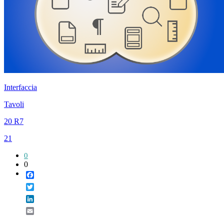
Interfaccia
Tavoli
20 R7
21
0
0
Facebook
Twitter
LinkedIn
Email