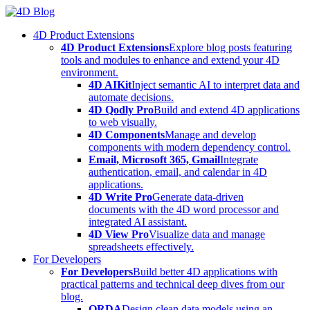
Skip
to
4D Product Extensions
content
4D Product Extensions
Explore blog posts featuring
tools and modules to enhance and extend your 4D
environment.
4D AIKit
Inject semantic AI to interpret data and
automate decisions.
4D Qodly Pro
Build and extend 4D applications
to web visually.
4D Components
Manage and develop
components with modern dependency control.
Email, Microsoft 365, Gmail
Integrate
authentication, email, and calendar in 4D
applications.
4D Write Pro
Generate data-driven
documents with the 4D word processor and
integrated AI assistant.
4D View Pro
Visualize data and manage
spreadsheets effectively.
For Developers
For Developers
Build better 4D applications with
practical patterns and technical deep dives from our
blog.
ORDA
Design clean data models using an