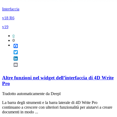
Interfaccia
v18 R6
v19
0
0
Facebook
Twitter
LinkedIn
Email
Altre funzioni nel widget dell’interfaccia di 4D Write
Pro
Tradotto automaticamente da Deepl
La barra degli strumenti e la barra laterale di 4D Write Pro
continuano a crescere con ulteriori funzionalità per aiutarvi a creare
documenti in modo ...