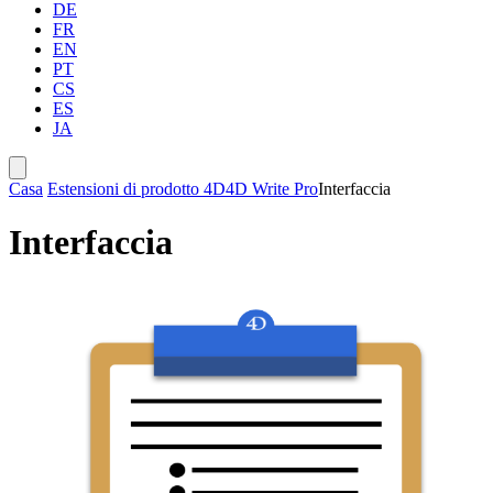
DE
FR
EN
PT
CS
ES
JA
Casa
Estensioni di prodotto 4D
4D Write Pro
Interfaccia
Interfaccia