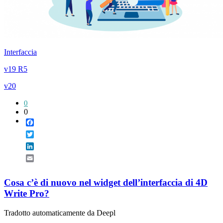
Interfaccia
v19 R5
v20
0
0
Facebook
Twitter
LinkedIn
Email
Cosa c’è di nuovo nel widget dell’interfaccia di 4D
Write Pro?
Tradotto automaticamente da Deepl