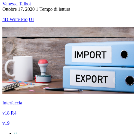
Vanessa Talbot
Ottobre 17, 2020
1 Tempo di lettura
4D Write Pro
UI
Interfaccia
v18 R4
v19
0