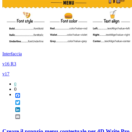
Interfaccia
v16 R3
v17
0
0
Facebook
Twitter
LinkedIn
Email
Creare il proprio menu contestuale per 4D Write Pro