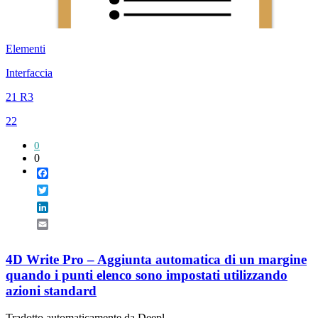
Elementi
Interfaccia
21 R3
22
0
0
Facebook
Twitter
LinkedIn
Email
4D Write Pro – Aggiunta automatica di un margine
quando i punti elenco sono impostati utilizzando
azioni standard
Tradotto automaticamente da Deepl