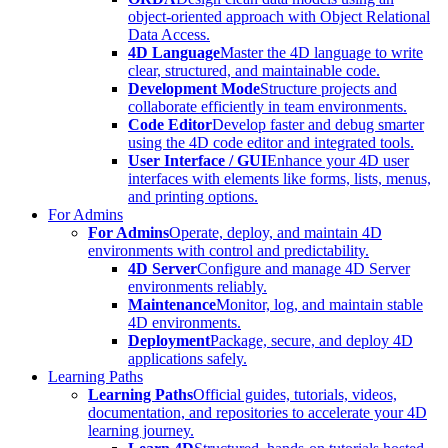
object-oriented approach with Object Relational
Data Access.
4D Language
Master the 4D language to write
clear, structured, and maintainable code.
Development Mode
Structure projects and
collaborate efficiently in team environments.
Code Editor
Develop faster and debug smarter
using the 4D code editor and integrated tools.
User Interface / GUI
Enhance your 4D user
interfaces with elements like forms, lists, menus,
and printing options.
For Admins
For Admins
Operate, deploy, and maintain 4D
environments with control and predictability.
4D Server
Configure and manage 4D Server
environments reliably.
Maintenance
Monitor, log, and maintain stable
4D environments.
Deployment
Package, secure, and deploy 4D
applications safely.
Learning Paths
Learning Paths
Official guides, tutorials, videos,
documentation, and repositories to accelerate your 4D
learning journey.