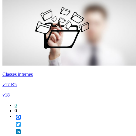
Classes internes
v17 R5
v18
0
0
Facebook
Twitter
LinkedIn