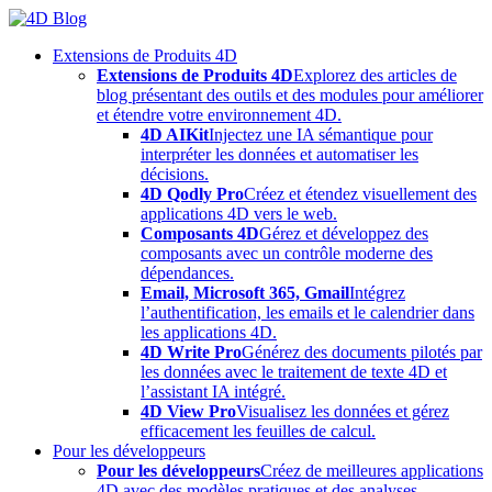
Skip
to
Extensions de Produits 4D
content
Extensions de Produits 4D
Explorez des articles de
blog présentant des outils et des modules pour améliorer
et étendre votre environnement 4D.
4D AIKit
Injectez une IA sémantique pour
interpréter les données et automatiser les
décisions.
4D Qodly Pro
Créez et étendez visuellement des
applications 4D vers le web.
Composants 4D
Gérez et développez des
composants avec un contrôle moderne des
dépendances.
Email, Microsoft 365, Gmail
Intégrez
l’authentification, les emails et le calendrier dans
les applications 4D.
4D Write Pro
Générez des documents pilotés par
les données avec le traitement de texte 4D et
l’assistant IA intégré.
4D View Pro
Visualisez les données et gérez
efficacement les feuilles de calcul.
Pour les développeurs
Pour les développeurs
Créez de meilleures applications
4D avec des modèles pratiques et des analyses