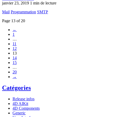
janvier 23, 2019
1 min de lecture
Mail
Programmation
SMTP
Page 13 of 20
←
1
…
11
12
13
14
15
…
20
→
Catégories
Release infos
4D AIKit
4D Components
Generic