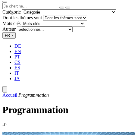
Catégorie
Dont les thèmes sont
Mots clés
Auteur
FR
?
DE
EN
PT
CS
ES
IT
JA
Accueil
Programmation
Programmation
-fr