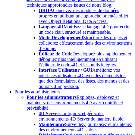
techniques approfondies issues de notre blog.
ORDA
Concevez des modèles de données
propres en utilisant une approche orientée objet
avec Object Relational Data Access.
Langage 4D
Maîtrisez le langage 4D pour écrire
un code clair, structuré et maintenable.
Mode Développement
Structurez les projets et
collaborez efficacement dans des environnements
d’équipe.
Éditeur de Code
Développez plus rapidement et
déboguez plus intelligemment en utilisant
l’éditeur de code 4D et les outils intégrés.
Interface Utilisateur / GUI
Améliorez vos
interfaces utilisateur 4D avec des éléments tels
que des formulaires, des listes, des menus et des
options d’impression.
Pour les administrateurs
Pour les administrateurs
Exploitez, déployez et
maintenez des environnements 4D avec contrôle et
prévisibilité.
4D Server
Configurez et gérez des
environnements 4D Server de manière fiable.
Maintenance
Surveillez, journalisez et maintenez
des environnements 4D stables.