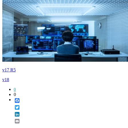
v17 R5
v18
0
0
Facebook
Twitter
LinkedIn
Email