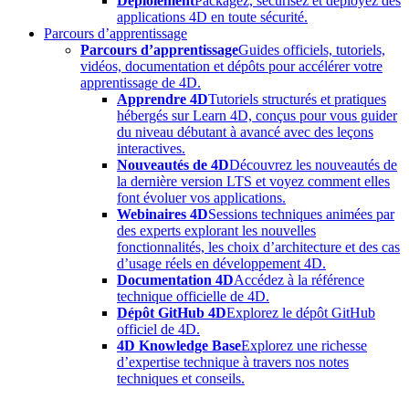
Déploiement
Packagez, sécurisez et déployez des
applications 4D en toute sécurité.
Parcours d’apprentissage
Parcours d’apprentissage
Guides officiels, tutoriels,
vidéos, documentation et dépôts pour accélérer votre
apprentissage de 4D.
Apprendre 4D
Tutoriels structurés et pratiques
hébergés sur Learn 4D, conçus pour vous guider
du niveau débutant à avancé avec des leçons
interactives.
Nouveautés de 4D
Découvrez les nouveautés de
la dernière version LTS et voyez comment elles
font évoluer vos applications.
Webinaires 4D
Sessions techniques animées par
des experts explorant les nouvelles
fonctionnalités, les choix d’architecture et des cas
d’usage réels en développement 4D.
Documentation 4D
Accédez à la référence
technique officielle de 4D.
Dépôt GitHub 4D
Explorez le dépôt GitHub
officiel de 4D.
4D Knowledge Base
Explorez une richesse
d’expertise technique à travers nos notes
techniques et conseils.