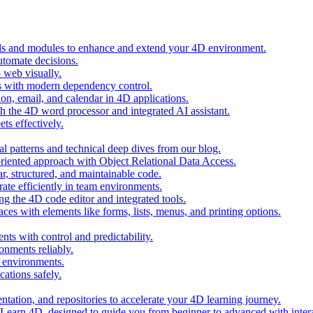
ols and modules to enhance and extend your 4D environment.
automate decisions.
 web visually.
 with modern dependency control.
ion, email, and calendar in 4D applications.
 the 4D word processor and integrated AI assistant.
ts effectively.
al patterns and technical deep dives from our blog.
oriented approach with Object Relational Data Access.
r, structured, and maintainable code.
rate efficiently in team environments.
g the 4D code editor and integrated tools.
ces with elements like forms, lists, menus, and printing options.
ts with control and predictability.
nments reliably.
D environments.
ations safely.
entation, and repositories to accelerate your 4D learning journey.
n Learn 4D, designed to guide you from beginner to advanced with intera