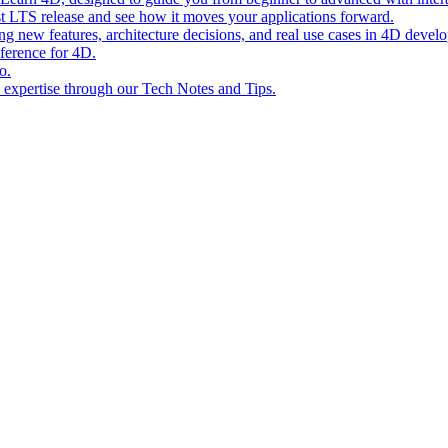
st LTS release and see how it moves your applications forward.
ing new features, architecture decisions, and real use cases in 4D devel
eference for 4D.
o.
l expertise through our Tech Notes and Tips.