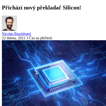
Přichází nový překladač Silicon!
Nicolas Brachfogel
22 dubna, 2021
3 Čas na přečtení