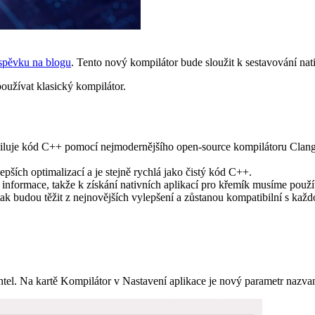
spěvku na blogu
. Tento nový kompilátor bude sloužit k sestavování nati
oužívat klasický kompilátor.
iluje kód C++ pomocí nejmodernějšího open-source kompilátoru Clan
pších optimalizací a je stejně rychlá jako čistý kód C++.
informace, takže k získání nativních aplikací pro křemík musíme použí
 budou těžit z nejnovějších vylepšení a zůstanou kompatibilní s každo
tel. Na kartě Kompilátor v Nastavení aplikace je nový parametr nazva