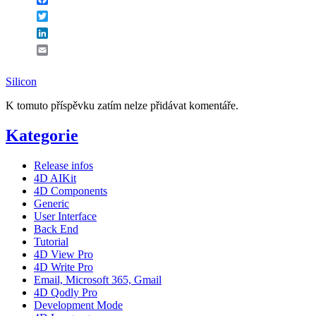
Twitter
LinkedIn
Email
Silicon
K tomuto příspěvku zatím nelze přidávat komentáře.
Kategorie
Release infos
4D AIKit
4D Components
Generic
User Interface
Back End
Tutorial
4D View Pro
4D Write Pro
Email, Microsoft 365, Gmail
4D Qodly Pro
Development Mode