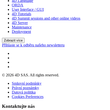
4D Language
ORDA
User Interface / GUI
4D Tutorials
4D Summit sessions and other online videos
4D Server
Maintenance
Deployment
Zobrazit více
Přihlaste se k odběru našeho newsletteru
© 2026 4D SAS. All rights reserved.
Smluvní podmínky
Právní poznámky
Datová politika
Cookies Preferences
Kontaktujte nás