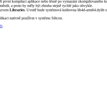
při první kompilaci aplikace nebo těsně po vymazání zkompilovaného k
měnili, a proto by měly být zhruba stejně rychlé jako obvykle.
názvem
Libraries
. Uvnitř bude systémová knihovna lib4d-arm64.dylib 
likaci nativně používat v systému Silicon.
4D
.