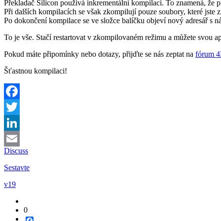
Překladač Silicon používá inkrementální kompilaci. To znamená, že 
Při dalších kompilacích se však zkompilují pouze soubory, které jste z
Po dokončení kompilace se ve složce balíčku objeví nový adresář s 
To je vše. Stačí restartovat v zkompilovaném režimu a můžete svou ap
Pokud máte připomínky nebo dotazy, přijďte se nás zeptat na
fórum 
Šťastnou kompilaci!
Facebook
Twitter
LinkedIn
Discuss
Email
Sestavte
v19
0
Facebook