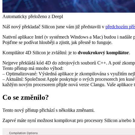
Automaticky přeloženo z Deepl
Náš nový překladač Silicon jsme vám již představili v
předchozím pří
Nativní aplikace Intel (v systémech Windows a Mac) budou i nadále p
Pojďme se podívat hlouběji a zjistit, jak přesně to funguje.
Kompilátor 4D Silicon je zvláštní: je to
dvoukrokový kompilátor
.
Nejprve překládá kód 4D do zdrojových souborů C++. A poté zkomp
Tento přístup má mnoho výhod:
– Optimalizované: Výsledná aplikace je zkompilována s využitím nejle
– Aktuální: Společnost Apple poskytuje o svých procesorech jen kusé 
každým novým procesorem přijde nová verze Clangu. Vaše aplikace tak
Co se změnilo?
Tento nový přístup přichází s několika změnami.
Zaprvé máte nyní možnost kompilovat pro procesory Silicon a/nebo In