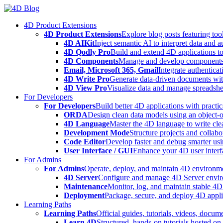
Skip
to
4D Product Extensions
content
4D Product Extensions
Explore blog posts featuring to
4D AIKit
Inject semantic AI to interpret data and 
4D Qodly Pro
Build and extend 4D applications to
4D Components
Manage and develop components
Email, Microsoft 365, Gmail
Integrate authenticat
4D Write Pro
Generate data-driven documents with
4D View Pro
Visualize data and manage spreadshee
For Developers
For Developers
Build better 4D applications with practic
ORDA
Design clean data models using an object-
4D Language
Master the 4D language to write clea
Development Mode
Structure projects and collabo
Code Editor
Develop faster and debug smarter usin
User Interface / GUI
Enhance your 4D user interfa
For Admins
For Admins
Operate, deploy, and maintain 4D environmen
4D Server
Configure and manage 4D Server enviro
Maintenance
Monitor, log, and maintain stable 4
Deployment
Package, secure, and deploy 4D applic
Learning Paths
Learning Paths
Official guides, tutorials, videos, docum
Learn 4D
Structured, hands-on tutorials hosted o