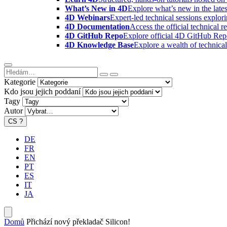
What’s New in 4D
Explore what’s new in the late
4D Webinars
Expert-led technical sessions explor
4D Documentation
Access the official technical r
4D GitHub Repo
Explore official 4D GitHub Rep
4D Knowledge Base
Explore a wealth of technica
Kategorie
Kdo jsou jejich poddaní
Tagy
Autor
CS
?
DE
FR
EN
PT
ES
IT
JA
Domů
Přichází nový překladač Silicon!