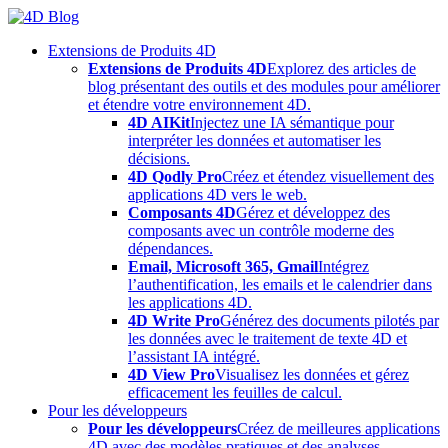
Skip
to
Extensions de Produits 4D
content
Extensions de Produits 4D
Explorez des articles de
blog présentant des outils et des modules pour améliorer
et étendre votre environnement 4D.
4D AIKit
Injectez une IA sémantique pour
interpréter les données et automatiser les
décisions.
4D Qodly Pro
Créez et étendez visuellement des
applications 4D vers le web.
Composants 4D
Gérez et développez des
composants avec un contrôle moderne des
dépendances.
Email, Microsoft 365, Gmail
Intégrez
l’authentification, les emails et le calendrier dans
les applications 4D.
4D Write Pro
Générez des documents pilotés par
les données avec le traitement de texte 4D et
l’assistant IA intégré.
4D View Pro
Visualisez les données et gérez
efficacement les feuilles de calcul.
Pour les développeurs
Pour les développeurs
Créez de meilleures applications
4D avec des modèles pratiques et des analyses