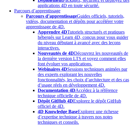
Déploiement
Packagez, sécurisez et déployez des
applications 4D en toute sécurité.
Parcours d’apprentissage
Parcours d’apprentissage
Guides officiels, tutoriels,
vidéos, documentation et dépôts pour accélérer votre
apprentissage de 4D.
Apprendre 4D
Tutoriels structurés et pratiques
hébergés sur Learn 4D, conçus pour vous guider
du niveau débutant à avancé avec des leçons
interactives.
Nouveautés de 4D
Découvrez les nouveautés de
la dernière version LTS et voyez comment elles
font évoluer vos applications.
Webinaires 4D
Sessions techniques animées par
des experts explorant les nouvelles
fonctionnalités, les choix d’architecture et des cas
d’usage réels en développement 4D.
Documentation 4D
Accédez à la référence
technique officielle de 4D.
Dépôt GitHub 4D
Explorez le dépôt GitHub
officiel de 4D.
4D Knowledge Base
Explorez une richesse
d’expertise technique à travers nos notes
techniques et conseils.