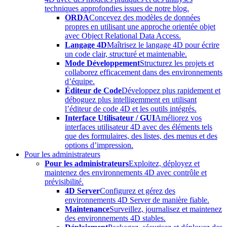
techniques approfondies issues de notre blog.
ORDA
Concevez des modèles de données
propres en utilisant une approche orientée objet
avec Object Relational Data Access.
Langage 4D
Maîtrisez le langage 4D pour écrire
un code clair, structuré et maintenable.
Mode Développement
Structurez les projets et
collaborez efficacement dans des environnements
d’équipe.
Éditeur de Code
Développez plus rapidement et
déboguez plus intelligemment en utilisant
l’éditeur de code 4D et les outils intégrés.
Interface Utilisateur / GUI
Améliorez vos
interfaces utilisateur 4D avec des éléments tels
que des formulaires, des listes, des menus et des
options d’impression.
Pour les administrateurs
Pour les administrateurs
Exploitez, déployez et
maintenez des environnements 4D avec contrôle et
prévisibilité.
4D Server
Configurez et gérez des
environnements 4D Server de manière fiable.
Maintenance
Surveillez, journalisez et maintenez
des environnements 4D stables.