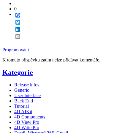
0
Facebook
Twitter
LinkedIn
Email
Programování
K tomuto příspěvku zatím nelze přidávat komentáře.
Kategorie
Release infos
Generic
User Interface
Back End
Tutorial
4D AIKit
4D Components
4D View Pro
4D Write Pro
Email, Microsoft 365, Gmail