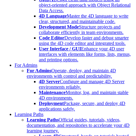
object-oriented approach with Object Relational
Data Access.
4D Language
Master the 4D language to write
clear, structured, and maintainable code.
Development Mode
Structure projects and
collaborate efficiently in team environments.
Code Editor
Develop faster and debug smarter
using the 4D code editor and integrated tools.
User Interface / GUI
Enhance your 4D user
interfaces with elements like forms, lists, menus,
and printing options.
For Admins
For Admins
Operate, deploy, and maintain 4D
environments with control and predictability.
4D Server
Configure and manage 4D Server
environments reliably.
Maintenance
Monitor, log, and maintain stable
4D environments.
Deployment
Package, secure, and deploy 4D
applications safely.
Learning Paths
Learning Paths
Official guides, tutorials, videos,
documentation, and repositories to accelerate your 4D
learning journey.