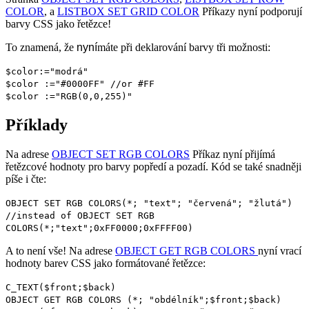
COLOR
, a
LISTBOX SET GRID COLOR
Příkazy nyní podporují
barvy CSS jako řetězce!
To znamená, že
nyní
máte
při deklarování barvy tři možnosti:
$color
:="modrá"
$color
:="#0000FF"
//or #FF
$color
:="RGB(0,0,255)"
Příklady
Na adrese
OBJECT SET RGB COLORS
Příkaz nyní přijímá
řetězcové hodnoty pro barvy popředí a pozadí. Kód se také snadněji
píše i čte:
OBJECT SET RGB COLORS
(*; "text"; "červená"; "žlutá")
//instead of
OBJECT SET RGB
COLORS(*;"text";0xFF0000;0xFFFF00)
A to není vše! Na adrese
OBJECT GET RGB COLORS
nyní vrací
hodnoty barev CSS jako formátované řetězce:
C_TEXT
(
$front
;
$back
)
OBJECT GET RGB COLORS
(*; "obdélník";
$front
;
$back
)