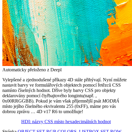
Automaticky přeloženo z Deepl
Vylepšené a zjednodušené příkazy 4D stále přibývají. Nyní můžete
nastavit barvy ve formulářových objektech pomocí řetězců CSS
namísto číselných hodnot. Dříve byly barvy CSS pro objekty
deklarovány pomocí čtyřbajtového longintu
(
např. ,
0x00RRGGBB
). Pokud je vám však příjemnější psát
MODRÁ
místo jejího číselného ekvivalentu 255 (0xFF), máme pro vás
dobrou zprávu … 4D v17 R6 to umožňuje!
HDI: názvy CSS místo hexadecimálních hodnot
Stránka
OBJECT SET RGB COLORS
,
LISTBOX SET ROW