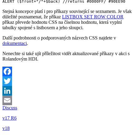
ALERT
(
$front
+"/"+
$back
)
//returns #0000FF/ #90EE90
Stejná koncepce platí i pro příkazy související se seznamem. Je však
důležité poznamenat, že příkaz
LISTBOX SET ROW COLOR
příkaz převede hodnotu CSS na číselnou hodnotu, která vyplní
tabulky spojené s listboxem a jeho sloupci.
Další podrobnosti o podporovaných názvech CSS najdete v
dokumentaci
.
Nenechte si také ujít příležitost vidět aktualizované příkazy v akci s
Rolandovým HDI.
Facebook
Twitter
LinkedIn
Discuss
Email
v17 R6
v18