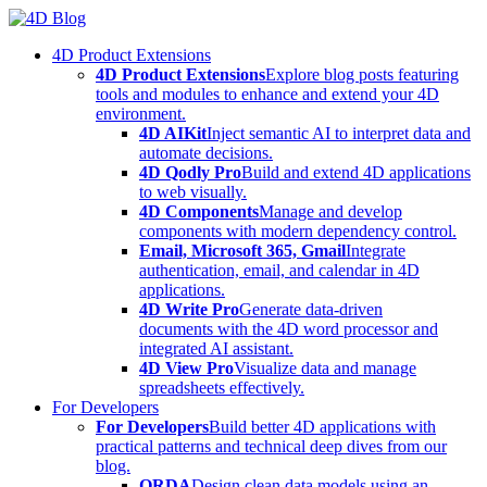
Skip
to
4D Product Extensions
content
4D Product Extensions
Explore blog posts featuring
tools and modules to enhance and extend your 4D
environment.
4D AIKit
Inject semantic AI to interpret data and
automate decisions.
4D Qodly Pro
Build and extend 4D applications
to web visually.
4D Components
Manage and develop
components with modern dependency control.
Email, Microsoft 365, Gmail
Integrate
authentication, email, and calendar in 4D
applications.
4D Write Pro
Generate data-driven
documents with the 4D word processor and
integrated AI assistant.
4D View Pro
Visualize data and manage
spreadsheets effectively.
For Developers
For Developers
Build better 4D applications with
practical patterns and technical deep dives from our
blog.
ORDA
Design clean data models using an