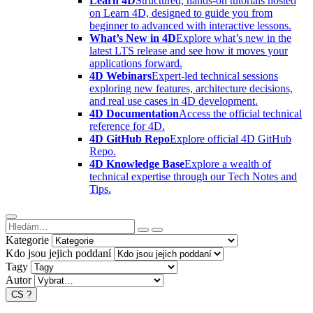
Learn 4D
Structured, hands-on tutorials hosted
on Learn 4D, designed to guide you from
beginner to advanced with interactive lessons.
What’s New in 4D
Explore what’s new in the
latest LTS release and see how it moves your
applications forward.
4D Webinars
Expert-led technical sessions
exploring new features, architecture decisions,
and real use cases in 4D development.
4D Documentation
Access the official technical
reference for 4D.
4D GitHub Repo
Explore official 4D GitHub
Repo.
4D Knowledge Base
Explore a wealth of
technical expertise through our Tech Notes and
Tips.
Kategorie
Kdo jsou jejich poddaní
Tagy
Autor
CS
?