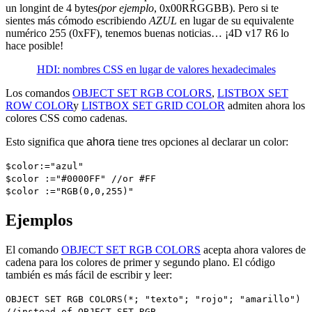
un longint de 4 bytes
(por ejemplo
,
0x00RRGGBB)
. Pero si te
sientes más cómodo escribiendo
AZUL
en lugar de su equivalente
numérico 255 (0xFF), tenemos buenas noticias… ¡4D v17 R6 lo
hace posible!
HDI: nombres CSS en lugar de valores hexadecimales
Los comandos
OBJECT SET RGB COLORS
,
LISTBOX SET
ROW COLOR
y
LISTBOX SET GRID COLOR
admiten ahora los
colores CSS como cadenas.
Esto significa que
ahora
tiene tres opciones al declarar un color:
$color
:="azul"
$color
:="#0000FF"
//or #FF
$color
:="RGB(0,0,255)"
Ejemplos
El comando
OBJECT SET RGB COLORS
acepta ahora valores de
cadena para los colores de primer y segundo plano. El código
también es más fácil de escribir y leer:
OBJECT SET RGB COLORS
(*; "texto"; "rojo"; "amarillo")
//instead of
OBJECT SET RGB