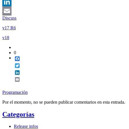
Twitter
LinkedIn
Discuss
Email
v17 R6
v18
0
Facebook
Twitter
LinkedIn
Email
Programación
Por el momento, no se pueden publicar comentarios en esta entrada.
Categorías
Release infos