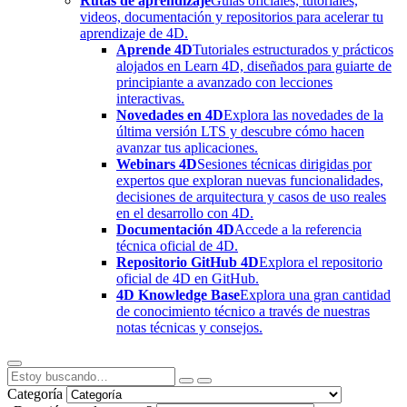
Rutas de aprendizaje
Guías oficiales, tutoriales,
videos, documentación y repositorios para acelerar tu
aprendizaje de 4D.
Aprende 4D
Tutoriales estructurados y prácticos
alojados en Learn 4D, diseñados para guiarte de
principiante a avanzado con lecciones
interactivas.
Novedades en 4D
Explora las novedades de la
última versión LTS y descubre cómo hacen
avanzar tus aplicaciones.
Webinars 4D
Sesiones técnicas dirigidas por
expertos que exploran nuevas funcionalidades,
decisiones de arquitectura y casos de uso reales
en el desarrollo con 4D.
Documentación 4D
Accede a la referencia
técnica oficial de 4D.
Repositorio GitHub 4D
Explora el repositorio
oficial de 4D en GitHub.
4D Knowledge Base
Explora una gran cantidad
de conocimiento técnico a través de nuestras
notas técnicas y consejos.
Categoría