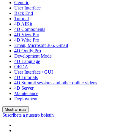
Generic
User Interface
Back End
Tutorial
4D AIKit
4D Components
4D View Pro
4D Write Pro
Email, Microsoft 365, Gmail
4D Qodly Pro
Development Mode
4D Language
ORDA
User Interface / GUI
4D Tutorials
4D Summit sessions and other online videos
4D Server
Maintenance
Deployment
Mostrar más
Suscríbete a nuestro boletín