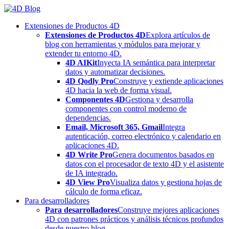
Skip
to
Extensiones de Productos 4D
content
Extensiones de Productos 4D
Explora artículos de
blog con herramientas y módulos para mejorar y
extender tu entorno 4D.
4D AIKit
Inyecta IA semántica para interpretar
datos y automatizar decisiones.
4D Qodly Pro
Construye y extiende aplicaciones
4D hacia la web de forma visual.
Componentes 4D
Gestiona y desarrolla
componentes con control moderno de
dependencias.
Email, Microsoft 365, Gmail
Integra
autenticación, correo electrónico y calendario en
aplicaciones 4D.
4D Write Pro
Genera documentos basados en
datos con el procesador de texto 4D y el asistente
de IA integrado.
4D View Pro
Visualiza datos y gestiona hojas de
cálculo de forma eficaz.
Para desarrolladores
Para desarrolladores
Construye mejores aplicaciones
4D con patrones prácticos y análisis técnicos profundos
desde nuestro blog.