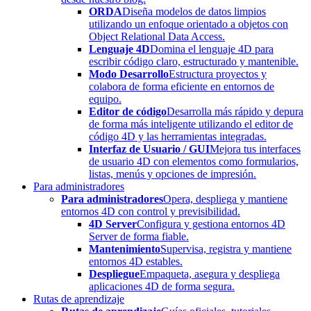
ORDA
Diseña modelos de datos limpios
utilizando un enfoque orientado a objetos con
Object Relational Data Access.
Lenguaje 4D
Domina el lenguaje 4D para
escribir código claro, estructurado y mantenible.
Modo Desarrollo
Estructura proyectos y
colabora de forma eficiente en entornos de
equipo.
Editor de código
Desarrolla más rápido y depura
de forma más inteligente utilizando el editor de
código 4D y las herramientas integradas.
Interfaz de Usuario / GUI
Mejora tus interfaces
de usuario 4D con elementos como formularios,
listas, menús y opciones de impresión.
Para administradores
Para administradores
Opera, despliega y mantiene
entornos 4D con control y previsibilidad.
4D Server
Configura y gestiona entornos 4D
Server de forma fiable.
Mantenimiento
Supervisa, registra y mantiene
entornos 4D estables.
Despliegue
Empaqueta, asegura y despliega
aplicaciones 4D de forma segura.
Rutas de aprendizaje