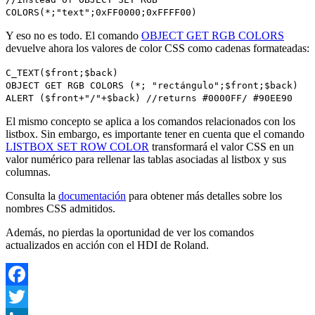
COLORS(*;"text";0xFF0000;0xFFFF00)
Y eso no es todo. El comando
OBJECT GET RGB COLORS
devuelve ahora los valores de color CSS como cadenas formateadas:
C_TEXT
(
$front
;
$back
)
OBJECT GET RGB COLORS
(*; "rectángulo";
$front
;
$back
)
ALERT
(
$front
+"/"+
$back
)
//returns #0000FF/ #90EE90
El mismo concepto se aplica a los comandos relacionados con los
listbox. Sin embargo, es importante tener en cuenta que el comando
LISTBOX SET ROW COLOR
transformará el valor CSS en un
valor numérico para rellenar las tablas asociadas al listbox y sus
columnas.
Consulta la
documentación
para obtener más detalles sobre los
nombres CSS admitidos.
Además, no pierdas la oportunidad de ver los comandos
actualizados en acción con el HDI de Roland.
Facebook