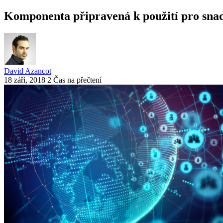
Komponenta připravená k použití pro snad
David Azancot
18 září, 2018
2 Čas na přečtení