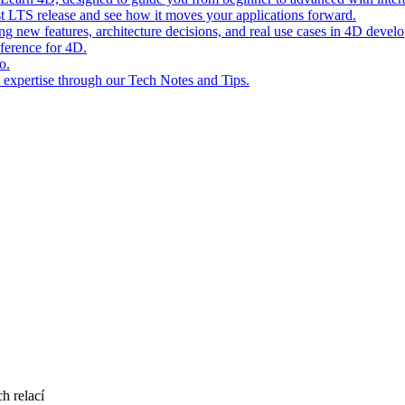
st LTS release and see how it moves your applications forward.
ing new features, architecture decisions, and real use cases in 4D devel
eference for 4D.
o.
l expertise through our Tech Notes and Tips.
h relací