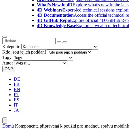
What’s New in 4D
Explore what’s new in the late
4D Webinars
Expert-led technical sessions explor
4D Documentation
Access the official technical r
4D GitHub Repo
Explore official 4D GitHub Rep
4D Knowledge Base
Explore a wealth of technica
Kategorie
Kdo jsou jejich poddaní
Tagy
Autor
CS
?
DE
FR
EN
PT
ES
IT
JA
Domů
Komponenta připravená k použití pro snadnou správu mobilníc