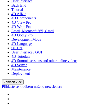
User Interface
Back End
Tutorial
4D AIKit
4D Components
4D View Pro
4D Write Pro
Email, Microsoft 365, Gmail
4D Qodly Pro
Development Mode
4D Language
ORDA
User Interface / GUI
4D Tutorials
4D Summit sessions and other online videos
4D Server
Maintenance
Deployment
Zobrazit více
Přihlaste se k odběru našeho newsletteru