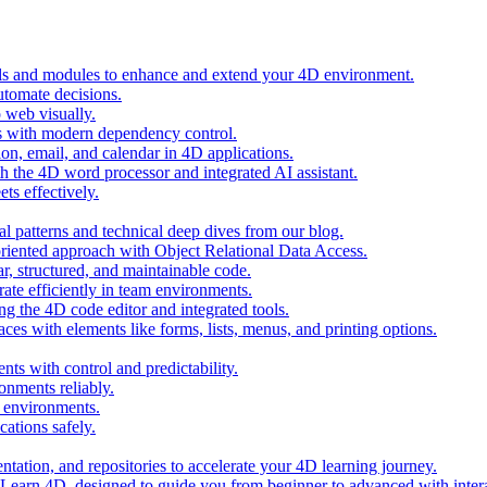
ols and modules to enhance and extend your 4D environment.
automate decisions.
 web visually.
 with modern dependency control.
ion, email, and calendar in 4D applications.
 the 4D word processor and integrated AI assistant.
ts effectively.
al patterns and technical deep dives from our blog.
oriented approach with Object Relational Data Access.
r, structured, and maintainable code.
rate efficiently in team environments.
g the 4D code editor and integrated tools.
ces with elements like forms, lists, menus, and printing options.
ts with control and predictability.
nments reliably.
D environments.
ations safely.
entation, and repositories to accelerate your 4D learning journey.
n Learn 4D, designed to guide you from beginner to advanced with intera