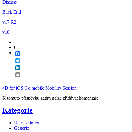
Discuss
Email
Back End
v17 R2
v18
0
Facebook
Twitter
LinkedIn
Email
4D for iOS
Go mobile
Mobility
Session
K tomuto příspěvku zatím nelze přidávat komentáře.
Kategorie
Release infos
Generic