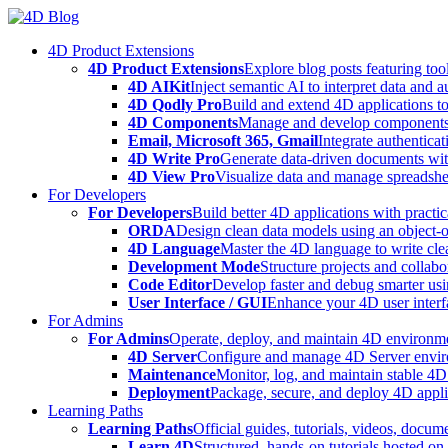
Skip
to
4D Product Extensions
content
4D Product Extensions
Explore blog posts featuring to
4D AIKit
Inject semantic AI to interpret data and 
4D Qodly Pro
Build and extend 4D applications to
4D Components
Manage and develop components
Email, Microsoft 365, Gmail
Integrate authenticat
4D Write Pro
Generate data-driven documents with
4D View Pro
Visualize data and manage spreadshee
For Developers
For Developers
Build better 4D applications with practic
ORDA
Design clean data models using an object-
4D Language
Master the 4D language to write clea
Development Mode
Structure projects and collabo
Code Editor
Develop faster and debug smarter usin
User Interface / GUI
Enhance your 4D user interfa
For Admins
For Admins
Operate, deploy, and maintain 4D environmen
4D Server
Configure and manage 4D Server enviro
Maintenance
Monitor, log, and maintain stable 4
Deployment
Package, secure, and deploy 4D applic
Learning Paths
Learning Paths
Official guides, tutorials, videos, docum
Learn 4D
Structured, hands-on tutorials hosted o