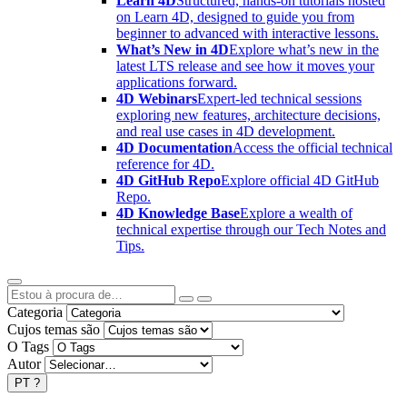
Learn 4D
Structured, hands-on tutorials hosted
on Learn 4D, designed to guide you from
beginner to advanced with interactive lessons.
What’s New in 4D
Explore what’s new in the
latest LTS release and see how it moves your
applications forward.
4D Webinars
Expert-led technical sessions
exploring new features, architecture decisions,
and real use cases in 4D development.
4D Documentation
Access the official technical
reference for 4D.
4D GitHub Repo
Explore official 4D GitHub
Repo.
4D Knowledge Base
Explore a wealth of
technical expertise through our Tech Notes and
Tips.
Categoria
Cujos temas são
O Tags
Autor
PT
?