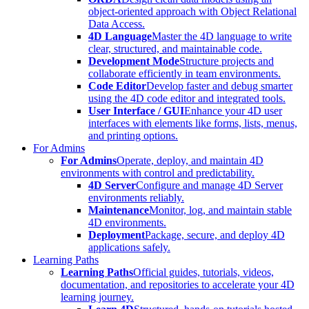
object-oriented approach with Object Relational
Data Access.
4D Language
Master the 4D language to write
clear, structured, and maintainable code.
Development Mode
Structure projects and
collaborate efficiently in team environments.
Code Editor
Develop faster and debug smarter
using the 4D code editor and integrated tools.
User Interface / GUI
Enhance your 4D user
interfaces with elements like forms, lists, menus,
and printing options.
For Admins
For Admins
Operate, deploy, and maintain 4D
environments with control and predictability.
4D Server
Configure and manage 4D Server
environments reliably.
Maintenance
Monitor, log, and maintain stable
4D environments.
Deployment
Package, secure, and deploy 4D
applications safely.
Learning Paths
Learning Paths
Official guides, tutorials, videos,
documentation, and repositories to accelerate your 4D
learning journey.