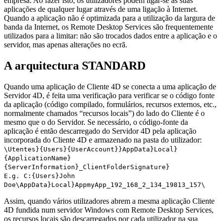
empresa. Ao fazer isto, os utilizadores podem ligar-se às suas
aplicações de qualquer lugar através de uma ligação à Internet.
Quando a aplicação não é optimizada para a utilização da largura de
banda da Internet, os Remote Desktop Services são frequentemente
utilizados para a limitar: não são trocados dados entre a aplicação e o
servidor, mas apenas alterações no ecrã.
A arquitectura STANDARD
Quando uma aplicação de Cliente 4D se conecta a uma aplicação de
Servidor 4D, é feita uma verificação para verificar se o código fonte
da aplicação (código compilado, formulários, recursos externos, etc.,
normalmente chamados “recursos locais”) do lado do Cliente é o
mesmo que o do Servidor. Se necessário, o código-fonte da
aplicação é então descarregado do Servidor 4D pela aplicação
incorporada do Cliente 4D e armazenado na pasta do utilizador:
\Utentes}{Users}{UserAccount}}AppData}Local}
{ApplicationName}
{ServerInformation}_ClientFolderSignature}
E.g. C:{Users}John
Doe\AppData}Local}AppmyApp_192_168_2_134_19813_157\
Assim, quando vários utilizadores abrem a mesma aplicação Cliente
4D fundida num servidor Windows com Remote Desktop Services,
os recursos locais são descarregados por cada utilizador na sua