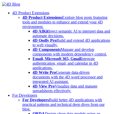
Skip
to
4D Product Extensions
content
4D Product Extensions
Explore blog posts featuring
tools and modules to enhance and extend your 4D
environment.
4D AIKit
Inject semantic AI to interpret data and
automate decisions.
4D Qodly Pro
Build and extend 4D applications
to web visually.
4D Components
Manage and develop
components with modern dependency control.
Email, Microsoft 365, Gmail
Integrate
authentication, email, and calendar in 4D
applications.
4D Write Pro
Generate data-driven
documents with the 4D word processor and
integrated AI assistant.
4D View Pro
Visualize data and manage
spreadsheets effectively.
For Developers
For Developers
Build better 4D applications with
practical patterns and technical deep dives from our
blog.
ORDA
Design clean data models using an