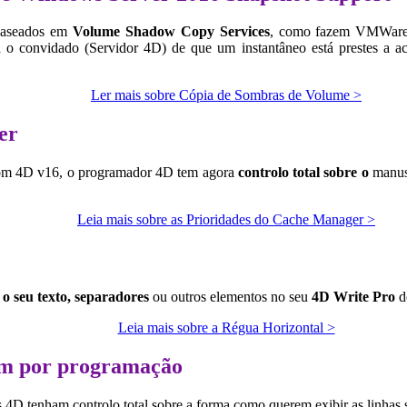
aseados em
Volume Shadow Copy Services
, como fazem
VMWare
a o convidado (Servidor 4D) de que um instantâneo está prestes a a
Ler mais sobre Cópia de Sombras de Volume >
er
com
4D v16
, o programador 4D tem agora
controlo total sobre o
manu
Leia mais sobre as Prioridades do Cache Manager >
 o seu texto, separadores
ou outros elementos no seu
4D Write Pro
d
Leia mais sobre a Régua Horizontal >
gem por programação
4D tenham controlo total sobre a forma como querem exibir as linhas se