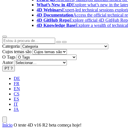
What’s New in 4D
Explore what’s new in the late
4D Webinars
Expert-led technical sessions explor
4D Documentation
Access the official technical r
4D GitHub Repo
Explore official 4D GitHub Rep
4D Knowledge Base
Explore a wealth of technica
Categoria
Cujos temas são
O Tags
Autor
PT
?
DE
FR
EN
CS
ES
IT
JA
Início
O teste 4D v16 R2 beta começa hoje!