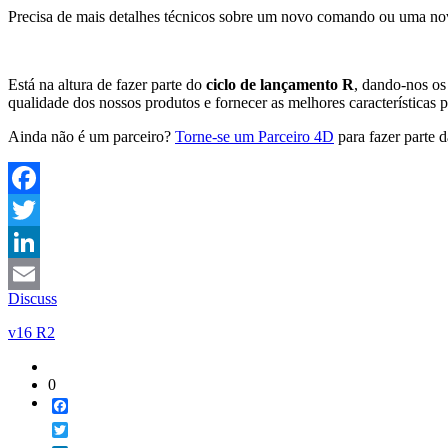
Precisa de mais detalhes técnicos sobre um novo comando ou uma no
Está na altura de fazer parte do
ciclo de lançamento R
, dando-nos o
qualidade dos nossos produtos e fornecer as melhores características p
Ainda não é um parceiro?
Torne-se um Parceiro 4D
para fazer parte 
Facebook
Twitter
LinkedIn
Discuss
Email
v16 R2
0
Facebook
Twitter