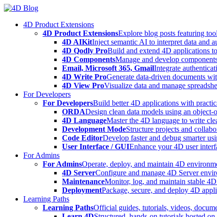
Skip
to
4D Product Extensions
content
4D Product Extensions
Explore blog posts featuring to
4D AIKit
Inject semantic AI to interpret data and 
4D Qodly Pro
Build and extend 4D applications to
4D Components
Manage and develop components
Email, Microsoft 365, Gmail
Integrate authenticat
4D Write Pro
Generate data-driven documents with
4D View Pro
Visualize data and manage spreadshee
For Developers
For Developers
Build better 4D applications with practic
ORDA
Design clean data models using an object-
4D Language
Master the 4D language to write clea
Development Mode
Structure projects and collabo
Code Editor
Develop faster and debug smarter usin
User Interface / GUI
Enhance your 4D user interfa
For Admins
For Admins
Operate, deploy, and maintain 4D environmen
4D Server
Configure and manage 4D Server enviro
Maintenance
Monitor, log, and maintain stable 4
Deployment
Package, secure, and deploy 4D applic
Learning Paths
Learning Paths
Official guides, tutorials, videos, docum
Learn 4D
Structured, hands-on tutorials hosted o