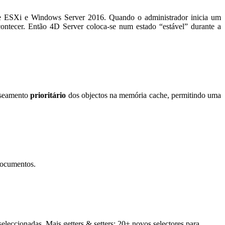
 ESXi
e
Windows Server 2016
. Quando o administrador inicia um
contecer. Então
4D Server
coloca-se num estado “estável” durante a
seamento
prioritário
dos objectos na memória cache, permitindo uma
ocumentos.
leccionadas. Mais getters & setters: 20+ novos selectores para