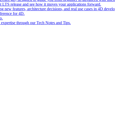
st LTS release and see how it moves your applications forward.
ing new features, architecture decisions, and real use cases in 4D devel
eference for 4D.
o.
l expertise through our Tech Notes and Tips.