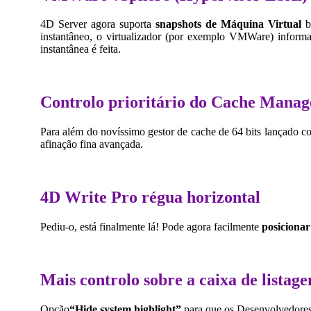
4D Server
agora suporta
snapshots de Máquina Virtual
b
instantâneo, o virtualizador (por exemplo
VMWare
) inform
instantânea é feita.
Controlo prioritário do Cache Manag
Para além do novíssimo gestor de cache de 64 bits lançado 
afinação fina avançada.
4D Write Pro
régua horizontal
Pediu-o, está finalmente lá! Pode agora facilmente
posicionar
Mais controlo sobre a caixa de lista
Opção
“Hide system highlight”
para que os Desenvolvedores 