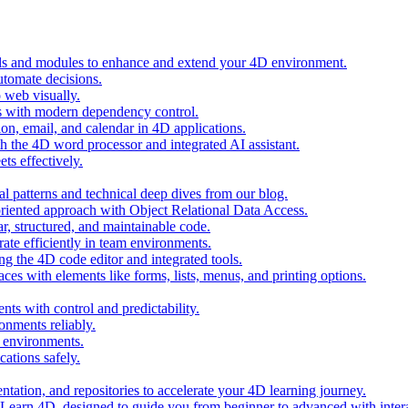
ols and modules to enhance and extend your 4D environment.
automate decisions.
 web visually.
 with modern dependency control.
ion, email, and calendar in 4D applications.
 the 4D word processor and integrated AI assistant.
ts effectively.
al patterns and technical deep dives from our blog.
oriented approach with Object Relational Data Access.
r, structured, and maintainable code.
rate efficiently in team environments.
g the 4D code editor and integrated tools.
ces with elements like forms, lists, menus, and printing options.
ts with control and predictability.
nments reliably.
D environments.
ations safely.
entation, and repositories to accelerate your 4D learning journey.
n Learn 4D, designed to guide you from beginner to advanced with intera