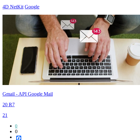
4D NetKit
Google
Gmail - API Google Mail
20 R7
21
0
0
Facebook