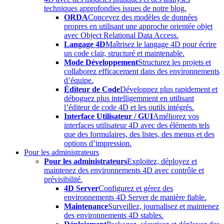
techniques approfondies issues de notre blog.
ORDA
Concevez des modèles de données
propres en utilisant une approche orientée objet
avec Object Relational Data Access.
Langage 4D
Maîtrisez le langage 4D pour écrire
un code clair, structuré et maintenable.
Mode Développement
Structurez les projets et
collaborez efficacement dans des environnements
d’équipe.
Éditeur de Code
Développez plus rapidement et
déboguez plus intelligemment en utilisant
l’éditeur de code 4D et les outils intégrés.
Interface Utilisateur / GUI
Améliorez vos
interfaces utilisateur 4D avec des éléments tels
que des formulaires, des listes, des menus et des
options d’impression.
Pour les administrateurs
Pour les administrateurs
Exploitez, déployez et
maintenez des environnements 4D avec contrôle et
prévisibilité.
4D Server
Configurez et gérez des
environnements 4D Server de manière fiable.
Maintenance
Surveillez, journalisez et maintenez
des environnements 4D stables.