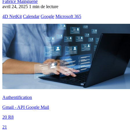
Fabrice Mainguené
avril 24, 2025
1 min de lecture
4D NetKit
Calendar
Google
Microsoft 365
Authentification
Gmail - API Google Mail
20 R8
21