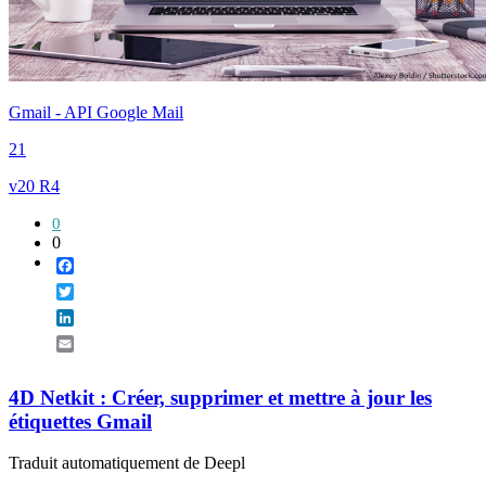
Gmail - API Google Mail
21
v20 R4
0
0
Facebook
Twitter
LinkedIn
Email
4D Netkit : Créer, supprimer et mettre à jour les
étiquettes Gmail
Traduit automatiquement de Deepl