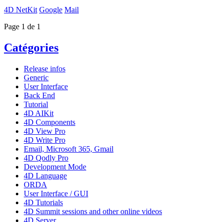
4D NetKit
Google
Mail
Page 1 de 1
Catégories
Release infos
Generic
User Interface
Back End
Tutorial
4D AIKit
4D Components
4D View Pro
4D Write Pro
Email, Microsoft 365, Gmail
4D Qodly Pro
Development Mode
4D Language
ORDA
User Interface / GUI
4D Tutorials
4D Summit sessions and other online videos
4D Server