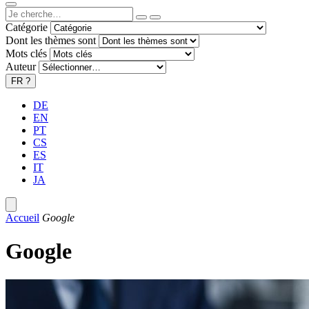
Catégorie
Dont les thèmes sont
Mots clés
Auteur
FR
?
DE
EN
PT
CS
ES
IT
JA
Accueil
Google
Google