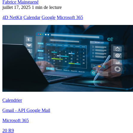
Fabrice Mainguené
juillet 17, 2025
1 min de lecture
4D NetKit
Calendar
Google
Microsoft 365
Calendrier
Gmail - API Google Mail
Microsoft 365
20 R9