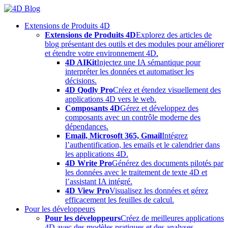
Skip
to
Extensions de Produits 4D
content
Extensions de Produits 4D
Explorez des articles de
blog présentant des outils et des modules pour améliorer
et étendre votre environnement 4D.
4D AIKit
Injectez une IA sémantique pour
interpréter les données et automatiser les
décisions.
4D Qodly Pro
Créez et étendez visuellement des
applications 4D vers le web.
Composants 4D
Gérez et développez des
composants avec un contrôle moderne des
dépendances.
Email, Microsoft 365, Gmail
Intégrez
l’authentification, les emails et le calendrier dans
les applications 4D.
4D Write Pro
Générez des documents pilotés par
les données avec le traitement de texte 4D et
l’assistant IA intégré.
4D View Pro
Visualisez les données et gérez
efficacement les feuilles de calcul.
Pour les développeurs
Pour les développeurs
Créez de meilleures applications
4D avec des modèles pratiques et des analyses