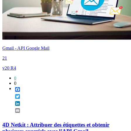
Gmail - API Google Mail
21
v20 R4
0
0
Facebook
Twitter
LinkedIn
Email
4D Netkit : Attribuer des étiquettes et obtenir