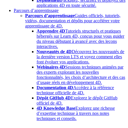
Déploiement
Packagez, sécurisez et déployez des
applications 4D en toute sécurité.
Parcours d’apprentissage
Parcours d’apprentissage
Guides officiels, tutoriels,
vidéos, documentation et dépôts pour accélérer votre
apprentissage de 4D.
Apprendre 4D
Tutoriels structurés et pratiques
hébergés sur Learn 4D, conçus pour vous guider
du niveau débutant à avancé avec des leçons
interactives.
Nouveautés de 4D
Découvrez les nouveautés de
la dernière version LTS et voyez comment elles
font évoluer vos applications.
Webinaires 4D
Sessions techniques animées par
des experts explorant les nouvelles
fonctionnalités, les choix d’architecture et des cas
d’usage réels en développement 4D.
Documentation 4D
Accédez à la référence
technique officielle de 4D.
Dépôt GitHub 4D
Explorez le dépôt GitHub
officiel de 4D.
4D Knowledge Base
Explorez une richesse
d’expertise technique à travers nos notes
techniques et conseils.