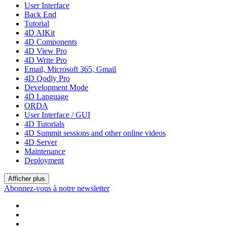
User Interface
Back End
Tutorial
4D AIKit
4D Components
4D View Pro
4D Write Pro
Email, Microsoft 365, Gmail
4D Qodly Pro
Development Mode
4D Language
ORDA
User Interface / GUI
4D Tutorials
4D Summit sessions and other online videos
4D Server
Maintenance
Deployment
Afficher plus
Abonnez-vous à notre newsletter