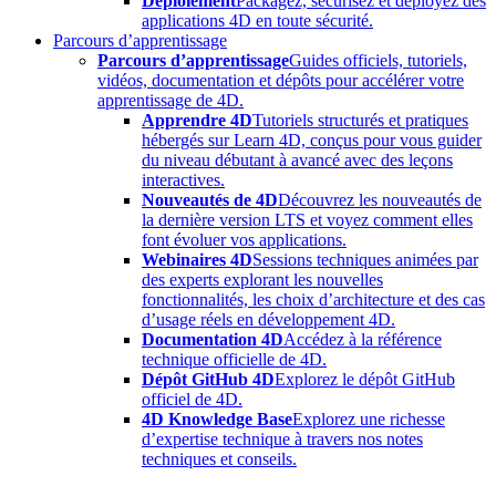
Déploiement
Packagez, sécurisez et déployez des
applications 4D en toute sécurité.
Parcours d’apprentissage
Parcours d’apprentissage
Guides officiels, tutoriels,
vidéos, documentation et dépôts pour accélérer votre
apprentissage de 4D.
Apprendre 4D
Tutoriels structurés et pratiques
hébergés sur Learn 4D, conçus pour vous guider
du niveau débutant à avancé avec des leçons
interactives.
Nouveautés de 4D
Découvrez les nouveautés de
la dernière version LTS et voyez comment elles
font évoluer vos applications.
Webinaires 4D
Sessions techniques animées par
des experts explorant les nouvelles
fonctionnalités, les choix d’architecture et des cas
d’usage réels en développement 4D.
Documentation 4D
Accédez à la référence
technique officielle de 4D.
Dépôt GitHub 4D
Explorez le dépôt GitHub
officiel de 4D.
4D Knowledge Base
Explorez une richesse
d’expertise technique à travers nos notes
techniques et conseils.