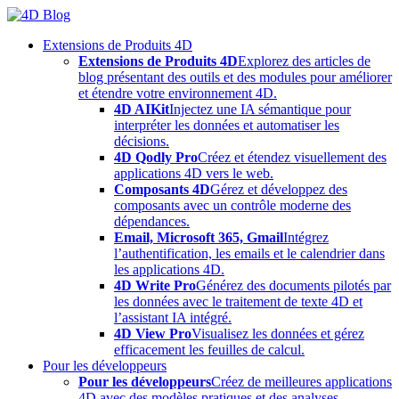
Skip
to
Extensions de Produits 4D
content
Extensions de Produits 4D
Explorez des articles de
blog présentant des outils et des modules pour améliorer
et étendre votre environnement 4D.
4D AIKit
Injectez une IA sémantique pour
interpréter les données et automatiser les
décisions.
4D Qodly Pro
Créez et étendez visuellement des
applications 4D vers le web.
Composants 4D
Gérez et développez des
composants avec un contrôle moderne des
dépendances.
Email, Microsoft 365, Gmail
Intégrez
l’authentification, les emails et le calendrier dans
les applications 4D.
4D Write Pro
Générez des documents pilotés par
les données avec le traitement de texte 4D et
l’assistant IA intégré.
4D View Pro
Visualisez les données et gérez
efficacement les feuilles de calcul.
Pour les développeurs
Pour les développeurs
Créez de meilleures applications
4D avec des modèles pratiques et des analyses