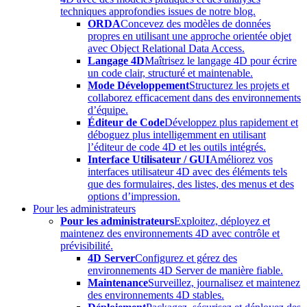
techniques approfondies issues de notre blog.
ORDA
Concevez des modèles de données
propres en utilisant une approche orientée objet
avec Object Relational Data Access.
Langage 4D
Maîtrisez le langage 4D pour écrire
un code clair, structuré et maintenable.
Mode Développement
Structurez les projets et
collaborez efficacement dans des environnements
d’équipe.
Éditeur de Code
Développez plus rapidement et
déboguez plus intelligemment en utilisant
l’éditeur de code 4D et les outils intégrés.
Interface Utilisateur / GUI
Améliorez vos
interfaces utilisateur 4D avec des éléments tels
que des formulaires, des listes, des menus et des
options d’impression.
Pour les administrateurs
Pour les administrateurs
Exploitez, déployez et
maintenez des environnements 4D avec contrôle et
prévisibilité.
4D Server
Configurez et gérez des
environnements 4D Server de manière fiable.
Maintenance
Surveillez, journalisez et maintenez
des environnements 4D stables.