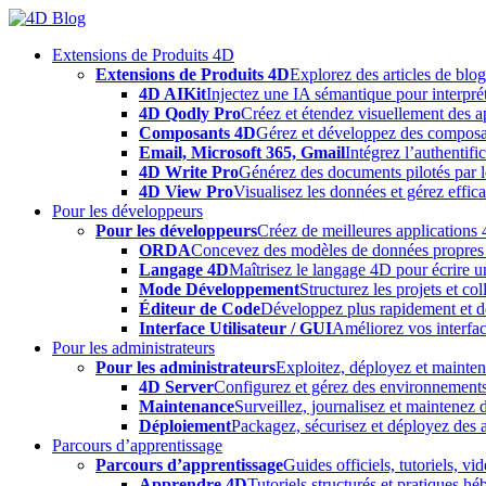
Skip
to
Extensions de Produits 4D
content
Extensions de Produits 4D
Explorez des articles de blo
4D AIKit
Injectez une IA sémantique pour interprét
4D Qodly Pro
Créez et étendez visuellement des a
Composants 4D
Gérez et développez des composa
Email, Microsoft 365, Gmail
Intégrez l’authentifi
4D Write Pro
Générez des documents pilotés par le
4D View Pro
Visualisez les données et gérez effica
Pour les développeurs
Pour les développeurs
Créez de meilleures applications 
ORDA
Concevez des modèles de données propres e
Langage 4D
Maîtrisez le langage 4D pour écrire un
Mode Développement
Structurez les projets et c
Éditeur de Code
Développez plus rapidement et déb
Interface Utilisateur / GUI
Améliorez vos interfac
Pour les administrateurs
Pour les administrateurs
Exploitez, déployez et mainten
4D Server
Configurez et gérez des environnements
Maintenance
Surveillez, journalisez et maintenez
Déploiement
Packagez, sécurisez et déployez des a
Parcours d’apprentissage
Parcours d’apprentissage
Guides officiels, tutoriels, v
Apprendre 4D
Tutoriels structurés et pratiques 