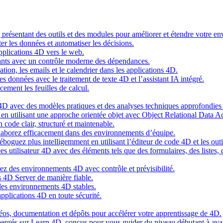
g présentant des outils et des modules pour améliorer et étendre votre 
er les données et automatiser les décisions.
pplications 4D vers le web.
nts avec un contrôle moderne des dépendances.
cation, les emails et le calendrier dans les applications 4D.
s données avec le traitement de texte 4D et l’assistant IA intégré.
cement les feuilles de calcul.
4D avec des modèles pratiques et des analyses techniques approfondies 
n utilisant une approche orientée objet avec Object Relational Data A
 code clair, structuré et maintenable.
ollaborez efficacement dans des environnements d’équipe.
oguez plus intelligemment en utilisant l’éditeur de code 4D et les outil
es utilisateur 4D avec des éléments tels que des formulaires, des listes,
ez des environnements 4D avec contrôle et prévisibilité.
 4D Server de manière fiable.
 des environnements 4D stables.
pplications 4D en toute sécurité.
idéos, documentation et dépôts pour accélérer votre apprentissage de 4D.
hébergés sur Learn 4D, conçus pour vous guider du niveau débutant à ava