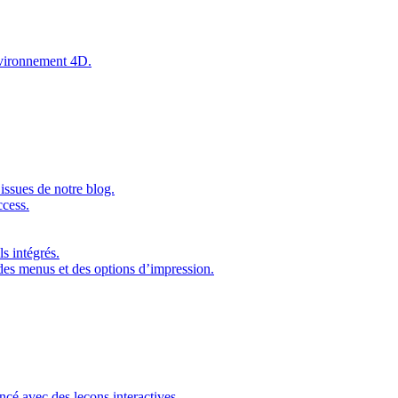
environnement 4D.
issues de notre blog.
ccess.
s intégrés.
 des menus et des options d’impression.
ncé avec des leçons interactives.