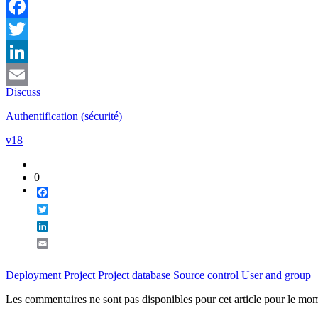
Facebook
Twitter
LinkedIn
Discuss
Email
Authentification (sécurité)
v18
0
Facebook
Twitter
LinkedIn
Email
Deployment
Project
Project database
Source control
User and group
Les commentaires ne sont pas disponibles pour cet article pour le mo