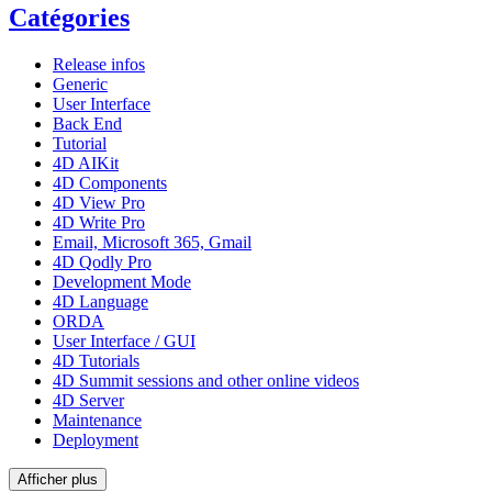
Catégories
Release infos
Generic
User Interface
Back End
Tutorial
4D AIKit
4D Components
4D View Pro
4D Write Pro
Email, Microsoft 365, Gmail
4D Qodly Pro
Development Mode
4D Language
ORDA
User Interface / GUI
4D Tutorials
4D Summit sessions and other online videos
4D Server
Maintenance
Deployment
Afficher plus