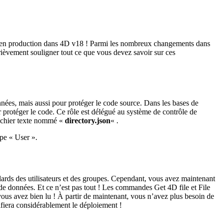
s en production dans 4D v18 ! Parmi les nombreux changements dans
rièvement souligner tout ce que vous devez savoir sur ces
onnées, mais aussi pour protéger le code source. Dans les bases de
ur protéger le code. Ce rôle est délégué au système de contrôle de
 fichier texte nommé «
directory.json
« .
ype « User ».
andards des utilisateurs et des groupes. Cependant, vous avez maintenant
base de données. Et ce n’est pas tout ! Les commandes
Get 4D file
et
File
ous avez bien lu ! À partir de maintenant, vous n’avez plus besoin de
lifiera considérablement le déploiement !