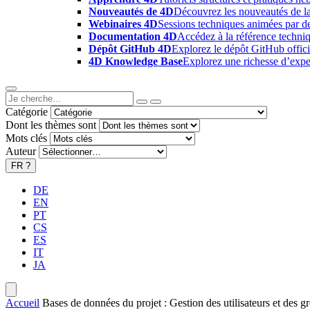
Nouveautés de 4D
Découvrez les nouveautés de la
Webinaires 4D
Sessions techniques animées par des
Documentation 4D
Accédez à la référence techniq
Dépôt GitHub 4D
Explorez le dépôt GitHub offici
4D Knowledge Base
Explorez une richesse d’exper
Catégorie
Dont les thèmes sont
Mots clés
Auteur
FR
?
DE
EN
PT
CS
ES
IT
JA
Accueil
Bases de données du projet : Gestion des utilisateurs et des g