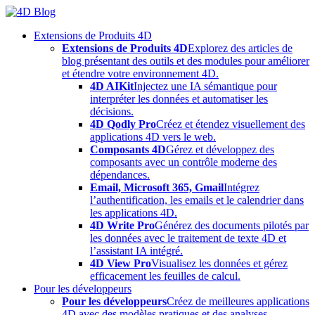
Skip
to
Extensions de Produits 4D
content
Extensions de Produits 4D
Explorez des articles de
blog présentant des outils et des modules pour améliorer
et étendre votre environnement 4D.
4D AIKit
Injectez une IA sémantique pour
interpréter les données et automatiser les
décisions.
4D Qodly Pro
Créez et étendez visuellement des
applications 4D vers le web.
Composants 4D
Gérez et développez des
composants avec un contrôle moderne des
dépendances.
Email, Microsoft 365, Gmail
Intégrez
l’authentification, les emails et le calendrier dans
les applications 4D.
4D Write Pro
Générez des documents pilotés par
les données avec le traitement de texte 4D et
l’assistant IA intégré.
4D View Pro
Visualisez les données et gérez
efficacement les feuilles de calcul.
Pour les développeurs
Pour les développeurs
Créez de meilleures applications
4D avec des modèles pratiques et des analyses