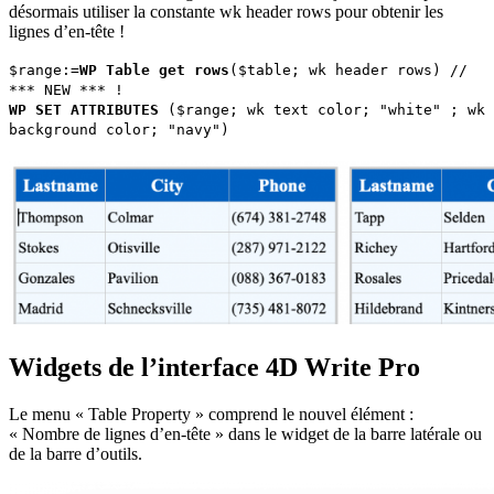
désormais utiliser la constante
wk header rows
pour obtenir les
lignes d’en-tête !
$range
:=
WP Table get rows
(
$table
;
wk header rows
)
//
*** NEW *** !
WP SET ATTRIBUTES
(
$range
;
wk text color
; "white" ;
wk
background color
; "navy")
Widgets de l’interface 4D Write Pro
Le menu « Table Property » comprend le nouvel élément :
« Nombre de lignes d’en-tête » dans le widget de la barre latérale ou
de la barre d’outils.