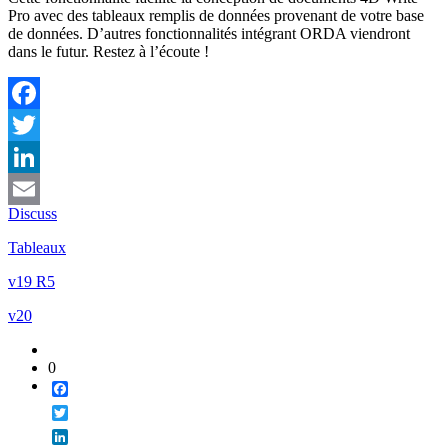
Pro avec des tableaux remplis de données provenant de votre base
de données. D’autres fonctionnalités intégrant ORDA viendront
dans le futur. Restez à l’écoute !
Facebook
Twitter
LinkedIn
Discuss
Email
Tableaux
v19 R5
v20
0
Facebook
Twitter
LinkedIn