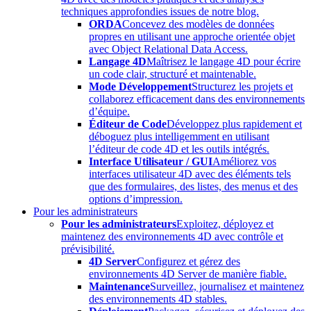
techniques approfondies issues de notre blog.
ORDA
Concevez des modèles de données
propres en utilisant une approche orientée objet
avec Object Relational Data Access.
Langage 4D
Maîtrisez le langage 4D pour écrire
un code clair, structuré et maintenable.
Mode Développement
Structurez les projets et
collaborez efficacement dans des environnements
d’équipe.
Éditeur de Code
Développez plus rapidement et
déboguez plus intelligemment en utilisant
l’éditeur de code 4D et les outils intégrés.
Interface Utilisateur / GUI
Améliorez vos
interfaces utilisateur 4D avec des éléments tels
que des formulaires, des listes, des menus et des
options d’impression.
Pour les administrateurs
Pour les administrateurs
Exploitez, déployez et
maintenez des environnements 4D avec contrôle et
prévisibilité.
4D Server
Configurez et gérez des
environnements 4D Server de manière fiable.
Maintenance
Surveillez, journalisez et maintenez
des environnements 4D stables.