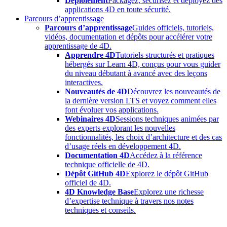
Déploiement
Packagez, sécurisez et déployez des
applications 4D en toute sécurité.
Parcours d’apprentissage
Parcours d’apprentissage
Guides officiels, tutoriels,
vidéos, documentation et dépôts pour accélérer votre
apprentissage de 4D.
Apprendre 4D
Tutoriels structurés et pratiques
hébergés sur Learn 4D, conçus pour vous guider
du niveau débutant à avancé avec des leçons
interactives.
Nouveautés de 4D
Découvrez les nouveautés de
la dernière version LTS et voyez comment elles
font évoluer vos applications.
Webinaires 4D
Sessions techniques animées par
des experts explorant les nouvelles
fonctionnalités, les choix d’architecture et des cas
d’usage réels en développement 4D.
Documentation 4D
Accédez à la référence
technique officielle de 4D.
Dépôt GitHub 4D
Explorez le dépôt GitHub
officiel de 4D.
4D Knowledge Base
Explorez une richesse
d’expertise technique à travers nos notes
techniques et conseils.