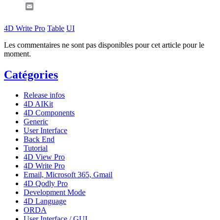
Email
4D Write Pro
Table
UI
Les commentaires ne sont pas disponibles pour cet article pour le
moment.
Catégories
Release infos
4D AIKit
4D Components
Generic
User Interface
Back End
Tutorial
4D View Pro
4D Write Pro
Email, Microsoft 365, Gmail
4D Qodly Pro
Development Mode
4D Language
ORDA
User Interface / GUI