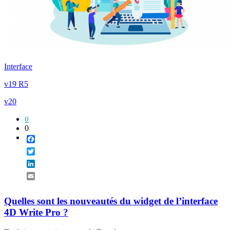
Interface
v19 R5
v20
0
0
Facebook
Twitter
LinkedIn
Email
Quelles sont les nouveautés du widget de l’interface
4D Write Pro ?