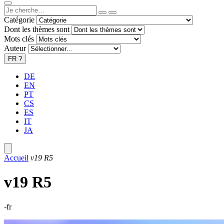
Catégorie
Dont les thèmes sont
Mots clés
Auteur
FR
?
DE
EN
PT
CS
ES
IT
JA
Accueil
v19 R5
v19 R5
-fr