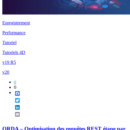
Enregistrement
Performance
Tutoriel
Tutoriels 4D
v19 R5
v20
0
0
Facebook
Twitter
LinkedIn
Email
ORDA – Optimisation des requêtes REST étape par