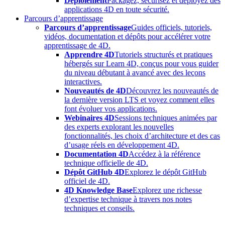
Déploiement
Packagez, sécurisez et déployez des
applications 4D en toute sécurité.
Parcours d’apprentissage
Parcours d’apprentissage
Guides officiels, tutoriels,
vidéos, documentation et dépôts pour accélérer votre
apprentissage de 4D.
Apprendre 4D
Tutoriels structurés et pratiques
hébergés sur Learn 4D, conçus pour vous guider
du niveau débutant à avancé avec des leçons
interactives.
Nouveautés de 4D
Découvrez les nouveautés de
la dernière version LTS et voyez comment elles
font évoluer vos applications.
Webinaires 4D
Sessions techniques animées par
des experts explorant les nouvelles
fonctionnalités, les choix d’architecture et des cas
d’usage réels en développement 4D.
Documentation 4D
Accédez à la référence
technique officielle de 4D.
Dépôt GitHub 4D
Explorez le dépôt GitHub
officiel de 4D.
4D Knowledge Base
Explorez une richesse
d’expertise technique à travers nos notes
techniques et conseils.