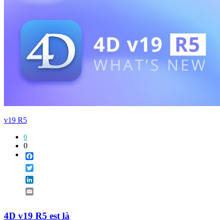
v19 R5
0
0
Facebook
Twitter
LinkedIn
Email
4D v19 R5 est là