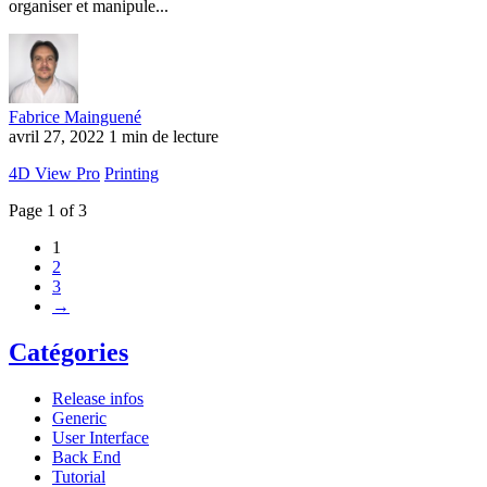
organiser et manipule...
Fabrice Mainguené
avril 27, 2022
1 min de lecture
4D View Pro
Printing
Page 1 of 3
1
2
3
→
Catégories
Release infos
Generic
User Interface
Back End
Tutorial