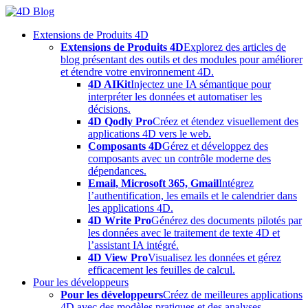
Skip
to
Extensions de Produits 4D
content
Extensions de Produits 4D
Explorez des articles de
blog présentant des outils et des modules pour améliorer
et étendre votre environnement 4D.
4D AIKit
Injectez une IA sémantique pour
interpréter les données et automatiser les
décisions.
4D Qodly Pro
Créez et étendez visuellement des
applications 4D vers le web.
Composants 4D
Gérez et développez des
composants avec un contrôle moderne des
dépendances.
Email, Microsoft 365, Gmail
Intégrez
l’authentification, les emails et le calendrier dans
les applications 4D.
4D Write Pro
Générez des documents pilotés par
les données avec le traitement de texte 4D et
l’assistant IA intégré.
4D View Pro
Visualisez les données et gérez
efficacement les feuilles de calcul.
Pour les développeurs
Pour les développeurs
Créez de meilleures applications
4D avec des modèles pratiques et des analyses