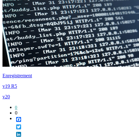
Enregistrement
v19 R5
v20
0
0
Facebook
Twitter
LinkedIn