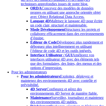
techniques approfondies issues de notre blog.
ORDA
Concevez des modèles de données
propres en utilisant une approche orientée objet
avec Object Relational Data Access.
Langage 4D
Maîtrisez le langage 4D pour écrire
un code clair, structuré et maintenable.
Mode Développement
Structurez les projets et
collaborez efficacement dans des environnements
d’équipe.
Éditeur de Code
Développez plus rapidement et
déboguez plus intelligemment en utilisant
l’éditeur de code 4D et les outils intégrés.
Interface Utilisateur / GUI
Améliorez vos
interfaces utilisateur 4D avec des éléments tels
que des formulaires, des listes, des menus et des
options d’impression.
Pour les administrateurs
Pour les administrateurs
Exploitez, déployez et
maintenez des environnements 4D avec contrôle et
prévisibilité.
4D Server
Configurez et gérez des
environnements 4D Server de manière fiable.
Maintenance
Surveillez, journalisez et maintenez
des environnements 4D stables.