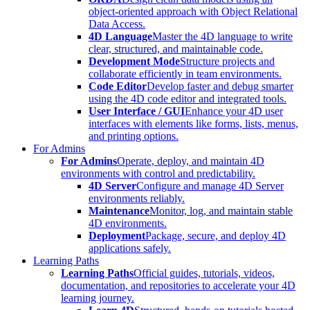
object-oriented approach with Object Relational
Data Access.
4D Language
Master the 4D language to write
clear, structured, and maintainable code.
Development Mode
Structure projects and
collaborate efficiently in team environments.
Code Editor
Develop faster and debug smarter
using the 4D code editor and integrated tools.
User Interface / GUI
Enhance your 4D user
interfaces with elements like forms, lists, menus,
and printing options.
For Admins
For Admins
Operate, deploy, and maintain 4D
environments with control and predictability.
4D Server
Configure and manage 4D Server
environments reliably.
Maintenance
Monitor, log, and maintain stable
4D environments.
Deployment
Package, secure, and deploy 4D
applications safely.
Learning Paths
Learning Paths
Official guides, tutorials, videos,
documentation, and repositories to accelerate your 4D
learning journey.