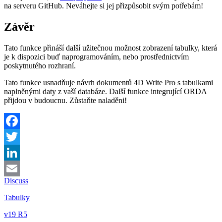
na serveru GitHub. Neváhejte si jej přizpůsobit svým potřebám!
Závěr
Tato funkce přináší další užitečnou možnost zobrazení tabulky, která
je k dispozici buď naprogramováním, nebo prostřednictvím
poskytnutého rozhraní.
Tato funkce usnadňuje návrh dokumentů 4D Write Pro s tabulkami
naplněnými daty z vaší databáze. Další funkce integrující ORDA
přijdou v budoucnu. Zůstaňte naladěni!
Facebook
Twitter
LinkedIn
Discuss
Email
Tabulky
v19 R5