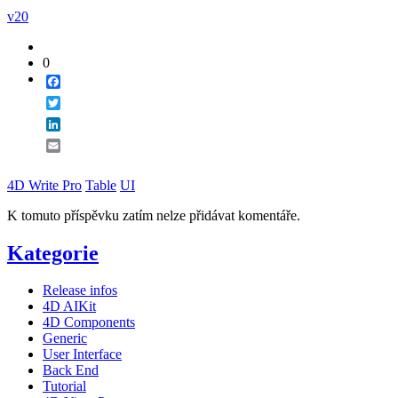
v20
0
Facebook
Twitter
LinkedIn
Email
4D Write Pro
Table
UI
K tomuto příspěvku zatím nelze přidávat komentáře.
Kategorie
Release infos
4D AIKit
4D Components
Generic
User Interface
Back End
Tutorial