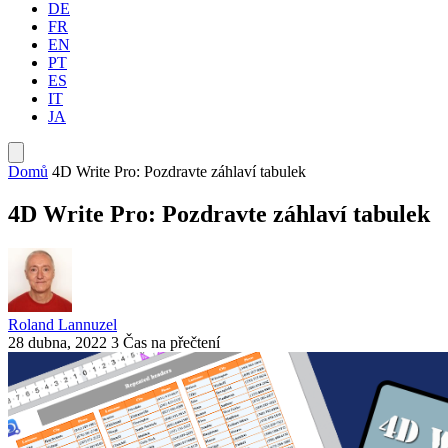
DE
FR
EN
PT
ES
IT
JA
Domů
4D Write Pro: Pozdravte záhlaví tabulek
4D Write Pro: Pozdravte záhlaví tabulek
Roland Lannuzel
28 dubna, 2022
3 Čas na přečtení