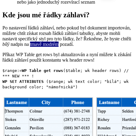
nebo jako jednoduchý rozevírací seznam
Kde jsou mé řádky záhlaví?
Po nastavení řádků záhlaví, nebo pokud byl dokument importován,
můžete chtít získat rozsah řádků záhlaví tabulky, abyste mohli
nastavit specifický styl pro tyto řádky, že? Řekněme, že byste chtěli
bílý
nadpis na
tmavě modrém
pozadí.
Příkaz
WP Table get rows
byl aktualizován a nyní můžete k získání
řádků záhlaví použít konstantu
wk header rows
!
$range
:=
WP Table get rows
(
$table
;
wk header rows
)
//
*** NEW *** !
WP SET ATTRIBUTES
(
$range
;
wk text color
; "bílá";
wk
background color
; "námořnická")