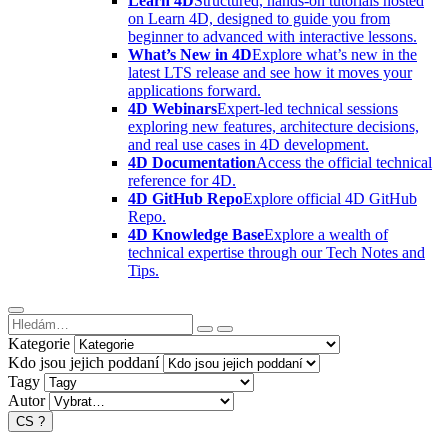
Learn 4D
Structured, hands-on tutorials hosted
on Learn 4D, designed to guide you from
beginner to advanced with interactive lessons.
What’s New in 4D
Explore what’s new in the
latest LTS release and see how it moves your
applications forward.
4D Webinars
Expert-led technical sessions
exploring new features, architecture decisions,
and real use cases in 4D development.
4D Documentation
Access the official technical
reference for 4D.
4D GitHub Repo
Explore official 4D GitHub
Repo.
4D Knowledge Base
Explore a wealth of
technical expertise through our Tech Notes and
Tips.
Kategorie
Kdo jsou jejich poddaní
Tagy
Autor
CS
?