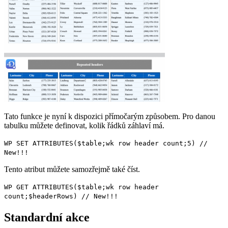
Tato funkce je nyní k dispozici přímočarým způsobem. Pro danou
tabulku můžete definovat, kolik řádků záhlaví má.
WP SET ATTRIBUTES
(
$table
;
wk row header count
;
5
)
//
New!!!
Tento atribut můžete samozřejmě také číst.
WP GET ATTRIBUTES
(
$table
;
wk row header
count
;
$headerRows
)
// New!!!
Standardní akce