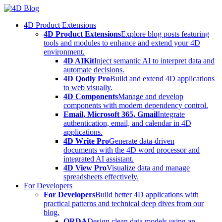
Skip
to
4D Product Extensions
content
4D Product Extensions
Explore blog posts featuring
tools and modules to enhance and extend your 4D
environment.
4D AIKit
Inject semantic AI to interpret data and
automate decisions.
4D Qodly Pro
Build and extend 4D applications
to web visually.
4D Components
Manage and develop
components with modern dependency control.
Email, Microsoft 365, Gmail
Integrate
authentication, email, and calendar in 4D
applications.
4D Write Pro
Generate data-driven
documents with the 4D word processor and
integrated AI assistant.
4D View Pro
Visualize data and manage
spreadsheets effectively.
For Developers
For Developers
Build better 4D applications with
practical patterns and technical deep dives from our
blog.
ORDA
Design clean data models using an