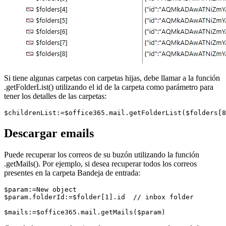
Si tiene algunas carpetas con carpetas hijas, debe llamar a la función
.
getFolderList
() utilizando el id de la carpeta como parámetro para
tener los detalles de las carpetas:
$childrenList:=$office365.mail.getFolderList($folders[8
Descargar emails
Puede recuperar los correos de su buzón utilizando la función
.
getMails
(). Por ejemplo, si desea recuperar todos los correos
presentes en la carpeta Bandeja de entrada:
$param:=New object

$param.folderId:=$folder[1].id  // inbox folder

$mails:=$office365.mail.getMails($param)