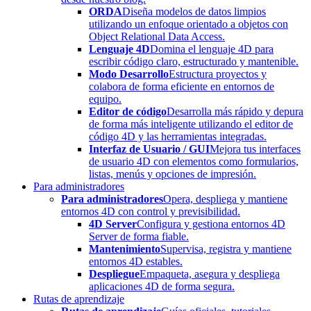
ORDA
Diseña modelos de datos limpios
utilizando un enfoque orientado a objetos con
Object Relational Data Access.
Lenguaje 4D
Domina el lenguaje 4D para
escribir código claro, estructurado y mantenible.
Modo Desarrollo
Estructura proyectos y
colabora de forma eficiente en entornos de
equipo.
Editor de código
Desarrolla más rápido y depura
de forma más inteligente utilizando el editor de
código 4D y las herramientas integradas.
Interfaz de Usuario / GUI
Mejora tus interfaces
de usuario 4D con elementos como formularios,
listas, menús y opciones de impresión.
Para administradores
Para administradores
Opera, despliega y mantiene
entornos 4D con control y previsibilidad.
4D Server
Configura y gestiona entornos 4D
Server de forma fiable.
Mantenimiento
Supervisa, registra y mantiene
entornos 4D estables.
Despliegue
Empaqueta, asegura y despliega
aplicaciones 4D de forma segura.
Rutas de aprendizaje