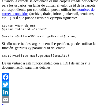
Cuando la carpeta seleccionada es una carpeta creada por defecto
para los usuarios, en lugar de utilizar el valor de id de la carpeta
correspondiente, por comodidad, puede utilizar los
nombres de
carpeta conocidos
(archive, drafts, inbox, junkemail, sentitems,
etc…). Así que puede escribir el ejemplo siguiente:
$param:=New object 

$param.folderId:="inbox"

$mails:=$office365.mail.getMails($param)
Si sólo necesita descargar un email específico, puedes utilizar la
función .
getMail
() y pasarle el id del email:
$mail:=$office.mail.getMail($mailId)
De un vistazo a esta funcionalidad con el IDH de arriba y la
documentación para más detalles.
Facebook
Twitter
LinkedIn