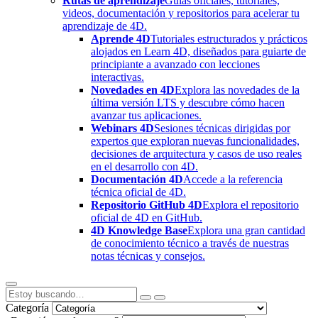
Rutas de aprendizaje
Guías oficiales, tutoriales,
videos, documentación y repositorios para acelerar tu
aprendizaje de 4D.
Aprende 4D
Tutoriales estructurados y prácticos
alojados en Learn 4D, diseñados para guiarte de
principiante a avanzado con lecciones
interactivas.
Novedades en 4D
Explora las novedades de la
última versión LTS y descubre cómo hacen
avanzar tus aplicaciones.
Webinars 4D
Sesiones técnicas dirigidas por
expertos que exploran nuevas funcionalidades,
decisiones de arquitectura y casos de uso reales
en el desarrollo con 4D.
Documentación 4D
Accede a la referencia
técnica oficial de 4D.
Repositorio GitHub 4D
Explora el repositorio
oficial de 4D en GitHub.
4D Knowledge Base
Explora una gran cantidad
de conocimiento técnico a través de nuestras
notas técnicas y consejos.
Categoría