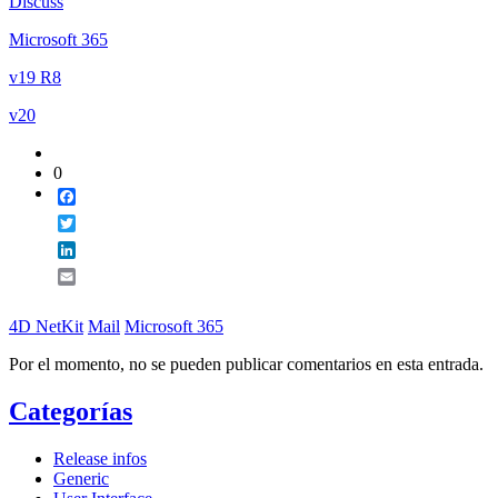
Discuss
Email
Microsoft 365
v19 R8
v20
0
Facebook
Twitter
LinkedIn
Email
4D NetKit
Mail
Microsoft 365
Por el momento, no se pueden publicar comentarios en esta entrada.
Categorías
Release infos
Generic