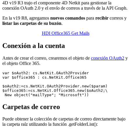
4D v19 R3 trajo el componente 4D Netkit para gestionar la
conexión OAuth 2.0 y el envío de correos a través de la API Graph.
En la v19 R8, agregamos
nuevos comandos
para
recibir
correos y
listar las carpetas de su buzón
.
HDI Office365 Get Mails
Conexión a la cuenta
Antes de crear el correo, crearemos el objeto de
conexión OAuth2
y
el objeto Office 365.
var $oAuth2: cs.NetKit.OAuth2Provider

var $office365 : cs.NetKit.Office365

$oAuth2:=cs.NetKit.OAuth2Provider.new($param)

$office365:=cs.NetKit.Office365.new($oAuth2;\

 New object("mailType"; "Microsoft"))
Carpetas de correo
Puede obtener la colección de carpetas de correo directamente bajo
la carpeta raíz utilizando la función .
getFolderList
():