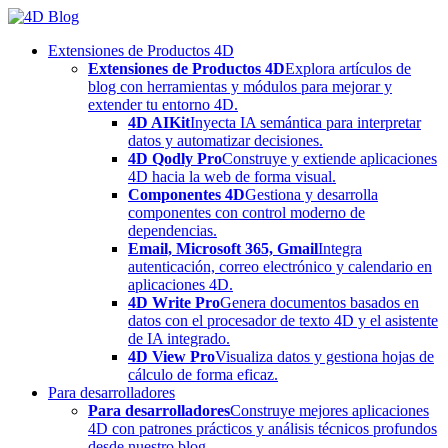
Skip
to
Extensiones de Productos 4D
content
Extensiones de Productos 4D
Explora artículos de
blog con herramientas y módulos para mejorar y
extender tu entorno 4D.
4D AIKit
Inyecta IA semántica para interpretar
datos y automatizar decisiones.
4D Qodly Pro
Construye y extiende aplicaciones
4D hacia la web de forma visual.
Componentes 4D
Gestiona y desarrolla
componentes con control moderno de
dependencias.
Email, Microsoft 365, Gmail
Integra
autenticación, correo electrónico y calendario en
aplicaciones 4D.
4D Write Pro
Genera documentos basados en
datos con el procesador de texto 4D y el asistente
de IA integrado.
4D View Pro
Visualiza datos y gestiona hojas de
cálculo de forma eficaz.
Para desarrolladores
Para desarrolladores
Construye mejores aplicaciones
4D con patrones prácticos y análisis técnicos profundos
desde nuestro blog.