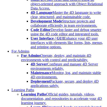
object-oriented approach with Object Relational
Data Access.
4D Language
Master the 4D language to write
clear, structured, and maintainable code.
Development Mode
Structure projects and
collaborate efficiently in team environments.
Code Editor
Develop faster and debug smarter
using the 4D code editor and integrated tools.
User Interface / GUI
Enhance your 4D user
interfaces with elements like forms, lists, menus,
and printing options.
For Admins
For Admins
Operate, deploy, and maintain 4D
environments with control and predictability.
4D Server
Configure and manage 4D Server
environments reliably.
Maintenance
Monitor, log, and maintain stable
4D environments.
Deployment
Package, secure, and deploy 4D
applications safely.
Learning Paths
Learning Paths
Official guides, tutorials, videos,
documentation, and repositories to accelerate your 4D
learning journey.