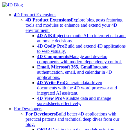
Skip
to
4D Product Extensions
content
4D Product Extensions
Explore blog posts featuring
tools and modules to enhance and extend your 4D
environment.
4D AIKit
Inject semantic AI to interpret data and
automate decisions.
4D Qodly Pro
Build and extend 4D applications
to web visually.
4D Components
Manage and develop
components with modern dependency control.
Email, Microsoft 365, Gmail
Integrate
authentication, email, and calendar in 4D
applications.
4D Write Pro
Generate data-driven
documents with the 4D word processor and
integrated AI assistant.
4D View Pro
Visualize data and manage
spreadsheets effectively.
For Developers
For Developers
Build better 4D applications with
practical patterns and technical deep dives from our
blog.
ORDA
Design clean data models using an