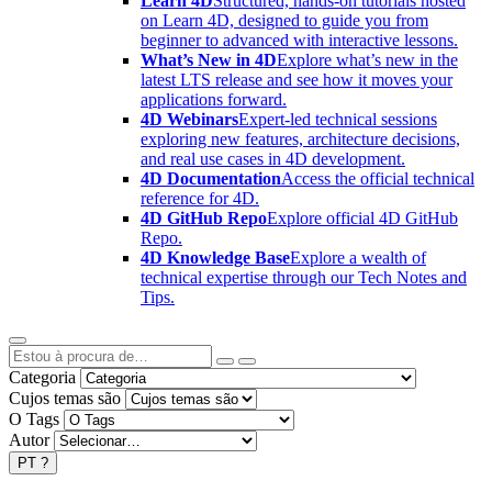
Learn 4D
Structured, hands-on tutorials hosted
on Learn 4D, designed to guide you from
beginner to advanced with interactive lessons.
What’s New in 4D
Explore what’s new in the
latest LTS release and see how it moves your
applications forward.
4D Webinars
Expert-led technical sessions
exploring new features, architecture decisions,
and real use cases in 4D development.
4D Documentation
Access the official technical
reference for 4D.
4D GitHub Repo
Explore official 4D GitHub
Repo.
4D Knowledge Base
Explore a wealth of
technical expertise through our Tech Notes and
Tips.
Categoria
Cujos temas são
O Tags
Autor
PT
?