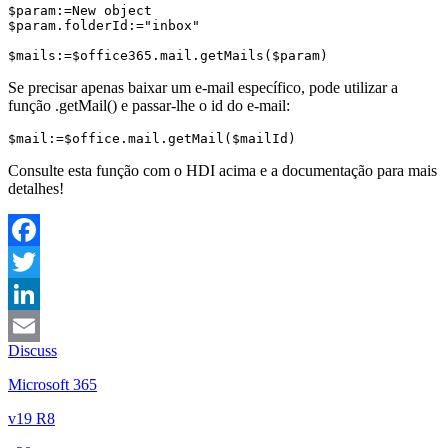
$param:=New object 

$param.folderId:="inbox"

$mails:=$office365.mail.getMails($param)
Se precisar apenas baixar um e-mail específico, pode utilizar a
função .
getMail
() e passar-lhe o id do e-mail:
$mail:=$office.mail.getMail($mailId)
Consulte esta função com o HDI acima e a documentação para mais
detalhes!
Facebook
Twitter
LinkedIn
Discuss
Email
Microsoft 365
v19 R8