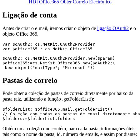
HDI Office365 Obter Correio Electrónico
Ligação de conta
Antes de criar o e-mail, iremos criar o objeto de
ligação OAuth2
e o
objeto Office 365.
var $oAuth2: cs.NetKit.OAuth2Provider

var $office365 : cs.NetKit.Office365

$oAuth2:=cs.NetKit.OAuth2Provider.new($param)

$office365:=cs.NetKit.Office365.new($oAuth2;\

 New object("mailType"; "Microsoft"))
Pastas de correio
Pode obter a coleção de pastas de correio diretamente por baixo da
pasta raiz, utilizando a função .
getFolderList
():
$folderList:=$office365.mail.getFolderList()

// Coleção com todas as pastas de email diretamente aba
$folders:=$folderList.folders
Obtém uma coleção que contém, para cada pasta, informações úteis
tais como o nome da pasta, id, número de emails, e assim por diante: