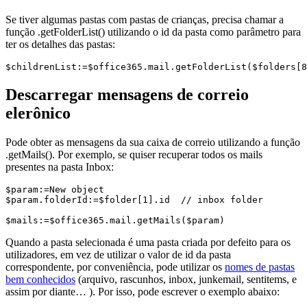
Se tiver algumas pastas com pastas de crianças, precisa chamar a
função .
getFolderList
() utilizando o id da pasta como parâmetro para
ter os detalhes das pastas:
$childrenList:=$office365.mail.getFolderList($folders[8
Descarregar mensagens de correio
elerônico
Pode obter as mensagens da sua caixa de correio utilizando a função
.
getMails
(). Por exemplo, se quiser recuperar todos os mails
presentes na pasta Inbox:
$param:=New object

$param.folderId:=$folder[1].id  // inbox folder

$mails:=$office365.mail.getMails($param)
Quando a pasta selecionada é uma pasta criada por defeito para os
utilizadores, em vez de utilizar o valor de id da pasta
correspondente, por conveniência, pode utilizar os
nomes de pastas
bem conhecidos
(arquivo, rascunhos, inbox, junkemail, sentitems, e
assim por diante… ). Por isso, pode escrever o exemplo abaixo: