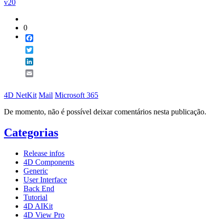
v20
0
Facebook
Twitter
LinkedIn
Email
4D NetKit
Mail
Microsoft 365
De momento, não é possível deixar comentários nesta publicação.
Categorias
Release infos
4D Components
Generic
User Interface
Back End
Tutorial
4D AIKit
4D View Pro